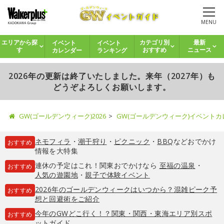
MENU
イベント
イベント
エリアから探
カテゴリ別
最新
カレンダー
ランキング
す
おすすめ
ニュース
2026年の更新は終了いたしました。来年（2027年）も
どうぞよろしくお願いします。
GW(ゴールデンウィーク)2026
GW(ゴールデンウィーク)イベント
ネモフィラ
・
潮干狩り
・
ピクニック
・
BBQ
などおでかけ
おすすめ
情報を大特集
連休の予定はこれ！関東おでかけなら
至福の温泉
・
おすすめ
人気の遊園地
・
親子で体験イベント
2026年のゴールデンウィークはいつから？混雑ピーク予
おすすめ
想と回避術をご紹介
今年のGWどこ行く！？関東・関西・東海エリア別スポ
おすすめ
ットガイド