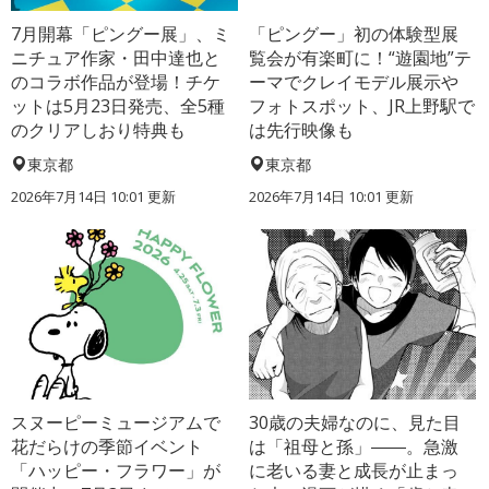
7月開幕「ピングー展」、ミ
「ピングー」初の体験型展
ニチュア作家・田中達也と
覧会が有楽町に！“遊園地”テ
のコラボ作品が登場！チケ
ーマでクレイモデル展示や
ットは5月23日発売、全5種
フォトスポット、JR上野駅で
のクリアしおり特典も
は先行映像も
東京都
東京都
2026年7月14日 10:01 更新
2026年7月14日 10:01 更新
スヌーピーミュージアムで
30歳の夫婦なのに、見た目
花だらけの季節イベント
は「祖母と孫」――。急激
「ハッピー・フラワー」が
に老いる妻と成長が止まっ