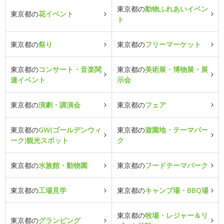
東京都の
動物ふれあいイベン
東京都の
花イベント
ト
東京都の
祭り
東京都の
フリーマーケット
東京都の
コンサート・音楽関
東京都の
美術展・博物展・展
連イベント
示会
東京都の
演劇・講演会
東京都の
フェア
東京都の
GW(ゴールデンウィ
東京都の
遊園地・テーマパー
ーク)観光スポット
ク
東京都の
水族館・動物園
東京都の
フードテーマパーク
東京都の
工場見学
東京都の
キャンプ場・BBQ場
東京都の
牧場・レジャー＆リ
東京都の
グランピング