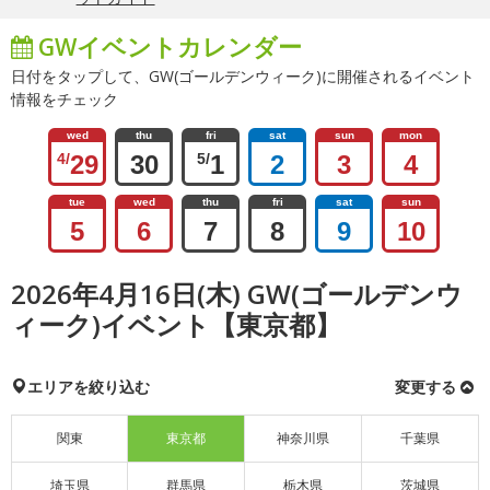
GWイベントカレンダー
日付をタップして、GW(ゴールデンウィーク)に開催されるイベント
情報をチェック
wed
thu
fri
sat
sun
mon
4/
29
30
5/
1
2
3
4
tue
wed
thu
fri
sat
sun
5
6
7
8
9
10
2026年4月16日(木) GW(ゴールデンウ
ィーク)イベント【東京都】
エリアを絞り込む
変更する
関東
東京都
神奈川県
千葉県
埼玉県
群馬県
栃木県
茨城県