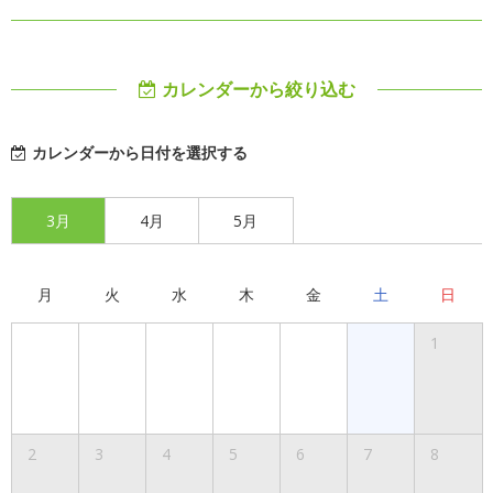
カレンダーから絞り込む
カレンダーから日付を選択する
3月
4月
5月
月
火
水
木
金
土
日
1
2
3
4
5
6
7
8