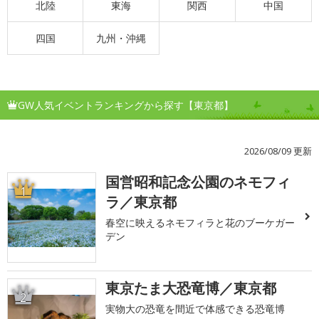
北陸
東海
関西
中国
四国
九州・沖縄
GW人気イベントランキングから探す【東京都】
2026/08/09 更新
国営昭和記念公園のネモフィ
1
ラ／東京都
春空に映えるネモフィラと花のブーケガー
デン
東京たま大恐竜博／東京都
2
実物大の恐竜を間近で体感できる恐竜博