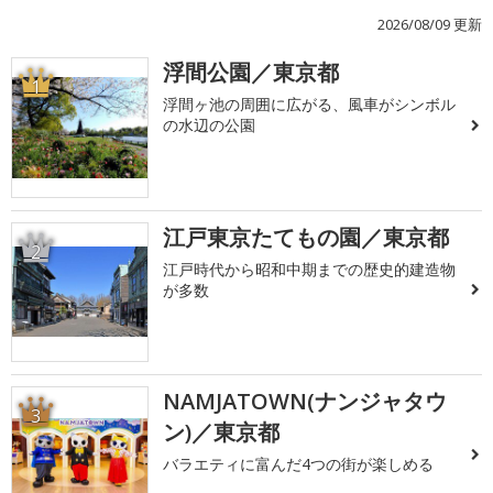
2026/08/09 更新
浮間公園／東京都
1
浮間ヶ池の周囲に広がる、風車がシンボル
の水辺の公園
江戸東京たてもの園／東京都
2
江戸時代から昭和中期までの歴史的建造物
が多数
NAMJATOWN(ナンジャタウ
3
ン)／東京都
バラエティに富んだ4つの街が楽しめる