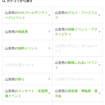
カテゴリから探す
山形県の
GW(ゴールデンウィ
山形県の
グルメ・フードフェ
ーク)イベント
ス
山形県の
体験イベント・アク
山形県の
物産展
ティビティ
山形県の
アニメ・ゲームイベ
山形県の
無料イベント
ント
山形県の
動物ふれあいイベン
山形県の
花イベント
ト
山形県の
祭り
山形県の
フリーマーケット
山形県の
コンサート・音楽関
山形県の
美術展・博物展・展
連イベント
示会