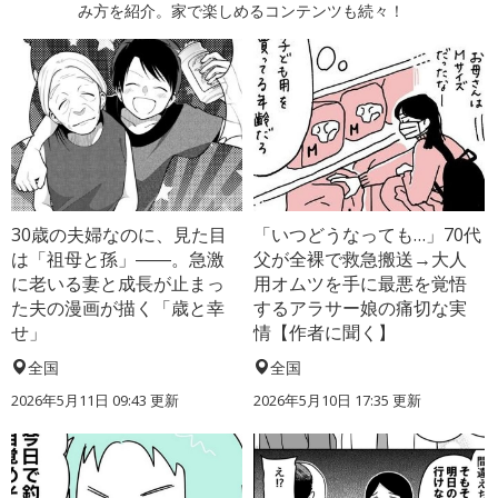
み方を紹介。家で楽しめるコンテンツも続々！
30歳の夫婦なのに、見た目
「いつどうなっても…」70代
は「祖母と孫」――。急激
父が全裸で救急搬送→大人
に老いる妻と成長が止まっ
用オムツを手に最悪を覚悟
た夫の漫画が描く「歳と幸
するアラサー娘の痛切な実
せ」
情【作者に聞く】
全国
全国
2026年5月11日 09:43 更新
2026年5月10日 17:35 更新