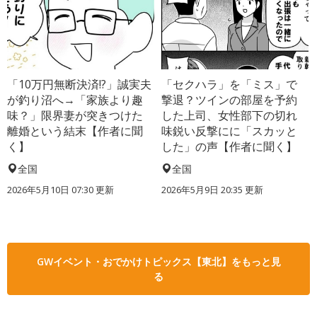
「10万円無断決済!?」誠実夫
「セクハラ」を「ミス」で
が釣り沼へ→「家族より趣
撃退？ツインの部屋を予約
味？」限界妻が突きつけた
した上司、女性部下の切れ
離婚という結末【作者に聞
味鋭い反撃にに「スカッと
く】
した」の声【作者に聞く】
全国
全国
2026年5月10日 07:30 更新
2026年5月9日 20:35 更新
GWイベント・おでかけトピックス【東北】をもっと見
る