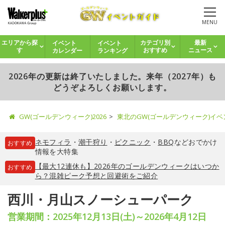
MENU
イベント
イベント
エリアから探
カテゴリ別
最新
カレンダー
ランキング
す
おすすめ
ニュース
2026年の更新は終了いたしました。来年（2027年）も
どうぞよろしくお願いします。
GW(ゴールデンウィーク)2026
東北のGW(ゴールデンウィーク)イ
ネモフィラ
・
潮干狩り
・
ピクニック
・
BBQ
などおでかけ
おすすめ
情報を大特集
【最大12連休も】2026年のゴールデンウィークはいつか
おすすめ
ら？混雑ピーク予想と回避術をご紹介
西川・月山スノーシューパーク
営業期間：2025年12月13日(土)～2026年4月12日