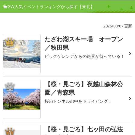
GW人気イベントランキングから探す【東北】
2026/08/07 更新
たざわ湖スキー場 オープン
1
／秋田県
ビッグゲレンデからの絶景が待っている！
【桜・見ごろ】夜越山森林公
2
園／青森県
桜のトンネルの中をドライビング！
【桜・見ごろ】七ッ田の弘法
3