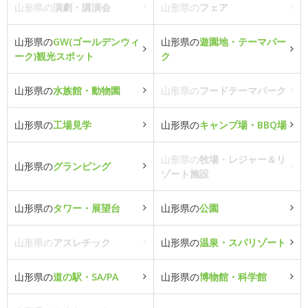
山形県の
演劇・講演会
山形県の
フェア
山形県の
GW(ゴールデンウィ
山形県の
遊園地・テーマパー
ーク)観光スポット
ク
山形県の
水族館・動物園
山形県の
フードテーマパーク
山形県の
工場見学
山形県の
キャンプ場・BBQ場
山形県の
牧場・レジャー＆リ
山形県の
グランピング
ゾート施設
山形県の
タワー・展望台
山形県の
公園
山形県の
アスレチック
山形県の
温泉・スパリゾート
山形県の
道の駅・SA/PA
山形県の
博物館・科学館