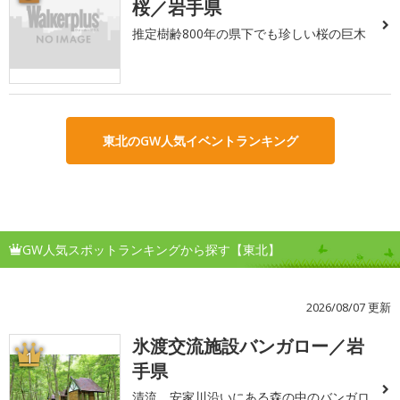
桜／岩手県
推定樹齢800年の県下でも珍しい桜の巨木
東北のGW人気イベントランキング
GW人気スポットランキングから探す【東北】
2026/08/07 更新
氷渡交流施設バンガロー／岩
1
手県
清流、安家川沿いにある森の中のバンガロ