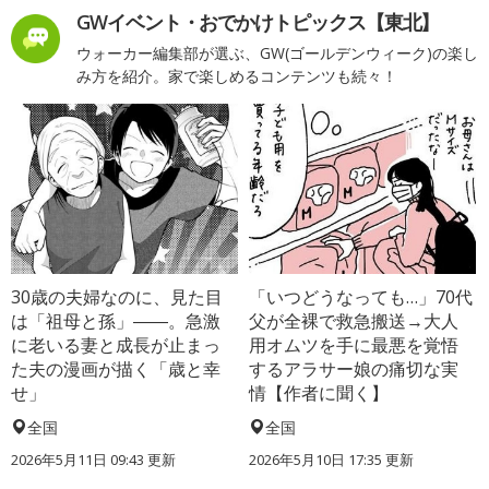
GWイベント・おでかけトピックス【東北】
ウォーカー編集部が選ぶ、GW(ゴールデンウィーク)の楽し
み方を紹介。家で楽しめるコンテンツも続々！
30歳の夫婦なのに、見た目
「いつどうなっても…」70代
は「祖母と孫」――。急激
父が全裸で救急搬送→大人
に老いる妻と成長が止まっ
用オムツを手に最悪を覚悟
た夫の漫画が描く「歳と幸
するアラサー娘の痛切な実
せ」
情【作者に聞く】
全国
全国
2026年5月11日 09:43 更新
2026年5月10日 17:35 更新