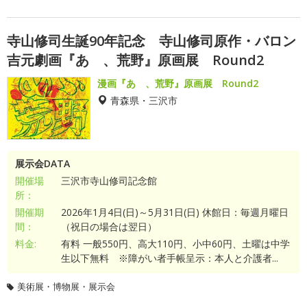
寺山修司生誕90年記念 寺山修司原作・バロン
吉元劇画『あゝ、荒野』原画展 Round2
漫画『あゝ、荒野』原画展 Round2
青森県・三沢市
展示会DATA
開催場
三沢市寺山修司記念館
所：
開催期
2026年1月4日(日)～5月31日(日) 休館日：毎週月曜日
間：
（祝日の場合は翌日）
料金:
有料 一般550円、高大110円、小中60円、土曜は中学
生以下無料 ※障がい者手帳呈示：本人と介護者...
美術展・博物展・展示会