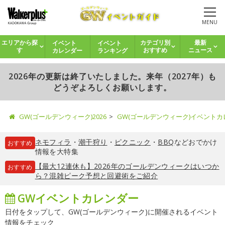
MENU
イベント
イベント
エリアから探
カテゴリ別
最新
カレンダー
ランキング
す
おすすめ
ニュース
2026年の更新は終了いたしました。来年（2027年）も
どうぞよろしくお願いします。
GW(ゴールデンウィーク)2026
GW(ゴールデンウィーク)イベント
ネモフィラ
・
潮干狩り
・
ピクニック
・
BBQ
などおでかけ
おすすめ
情報を大特集
【最大12連休も】2026年のゴールデンウィークはいつか
おすすめ
ら？混雑ピーク予想と回避術をご紹介
GWイベントカレンダー
日付をタップして、GW(ゴールデンウィーク)に開催されるイベント
情報をチェック