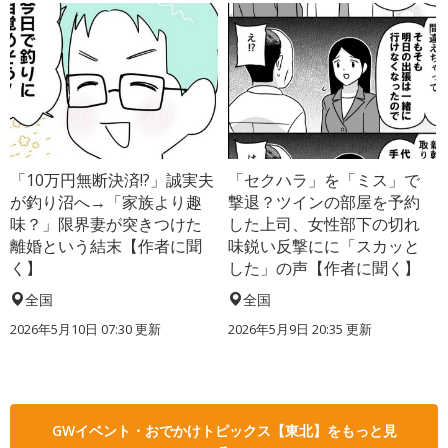
「10万円無断決済!?」誠実夫
「セクハラ」を「ミス」で
が釣り沼へ→「家族より趣
撃退？ツインの部屋を予約
味？」限界妻が突きつけた
した上司、女性部下の切れ
離婚という結末【作者に聞
味鋭い反撃にに「スカッと
く】
した」の声【作者に聞く】
全国
全国
2026年5月10日 07:30 更新
2026年5月9日 20:35 更新
GWイベント・おでかけトピックス【東北】をもっと見