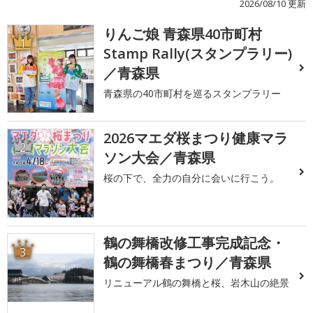
2026/08/10 更新
りんご娘 青森県40市町村
1
Stamp Rally(スタンプラリー)
／青森県
青森県の40市町村を巡るスタンプラリー
2026マエダ桜まつり健康マラ
2
ソン大会／青森県
桜の下で、全力の自分に会いに行こう。
鶴の舞橋改修工事完成記念・
3
鶴の舞橋春まつり／青森県
リニューアル鶴の舞橋と桜、岩木山の絶景