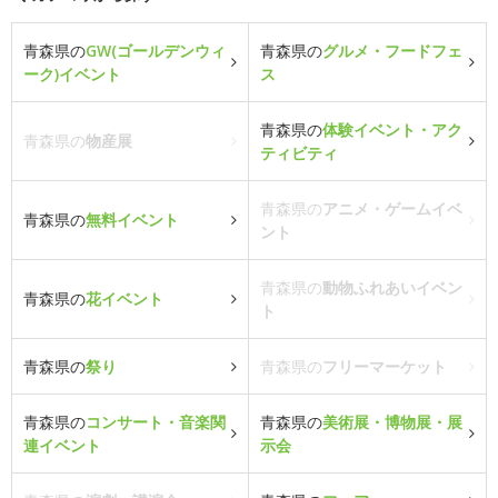
青森県の
GW(ゴールデンウィ
青森県の
グルメ・フードフェ
ーク)イベント
ス
青森県の
体験イベント・アク
青森県の
物産展
ティビティ
青森県の
アニメ・ゲームイベ
青森県の
無料イベント
ント
青森県の
動物ふれあいイベン
青森県の
花イベント
ト
青森県の
祭り
青森県の
フリーマーケット
青森県の
コンサート・音楽関
青森県の
美術展・博物展・展
連イベント
示会