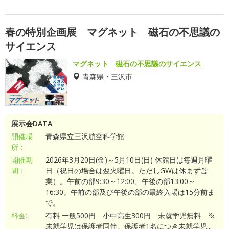
春の特別企画展 マグネット 磁石の不思議の
サイエンス
マグネット 磁石の不思議のサイエンス
青森県・三沢市
展示会DATA
開催場
青森県立三沢航空科学館
所：
開催期
2026年3月20日(金)～5月10日(日) 休館日は毎週月曜
間：
日（祝日の場合は翌火曜日。ただしGWは休まず営
業）。午前の部9:30～12:00、午後の部13:00～
16:30。午前の部及び午後の部の最終入場は15分前ま
で。
料金:
有料 一般500円 小中高生300円 未就学児無料 ※
未就学児は保護者同伴。保護者1名につき未就学児...