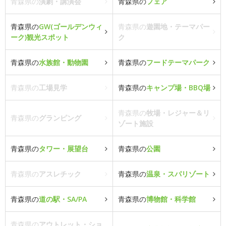
青森県の
演劇・講演会
青森県の
フェア
青森県の
GW(ゴールデンウィ
青森県の
遊園地・テーマパー
ーク)観光スポット
ク
青森県の
水族館・動物園
青森県の
フードテーマパーク
青森県の
工場見学
青森県の
キャンプ場・BBQ場
青森県の
牧場・レジャー＆リ
青森県の
グランピング
ゾート施設
青森県の
タワー・展望台
青森県の
公園
青森県の
アスレチック
青森県の
温泉・スパリゾート
青森県の
道の駅・SA/PA
青森県の
博物館・科学館
青森県の
アウトレット・ショ