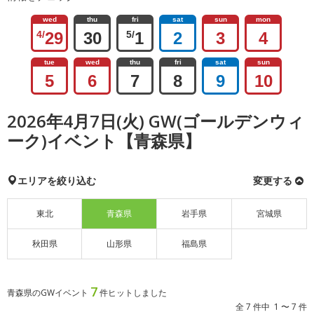
wed
thu
fri
sat
sun
mon
4/
29
30
5/
1
2
3
4
tue
wed
thu
fri
sat
sun
5
6
7
8
9
10
2026年4月7日(火) GW(ゴールデンウィ
ーク)イベント【青森県】
エリアを絞り込む
変更する
東北
青森県
岩手県
宮城県
秋田県
山形県
福島県
7
青森県のGWイベント
件ヒットしました
全 7 件中 1 〜 7 件