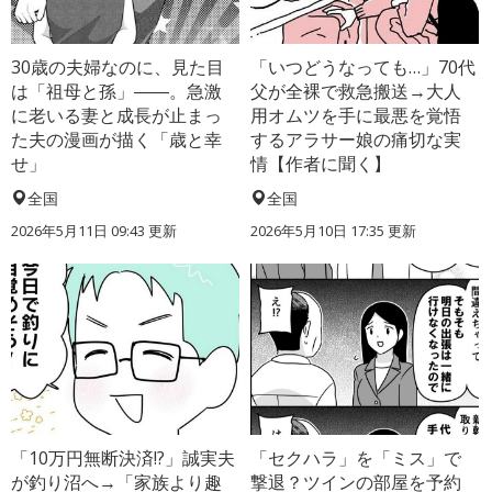
30歳の夫婦なのに、見た目
「いつどうなっても…」70代
は「祖母と孫」――。急激
父が全裸で救急搬送→大人
に老いる妻と成長が止まっ
用オムツを手に最悪を覚悟
た夫の漫画が描く「歳と幸
するアラサー娘の痛切な実
せ」
情【作者に聞く】
全国
全国
2026年5月11日 09:43 更新
2026年5月10日 17:35 更新
「10万円無断決済!?」誠実夫
「セクハラ」を「ミス」で
が釣り沼へ→「家族より趣
撃退？ツインの部屋を予約