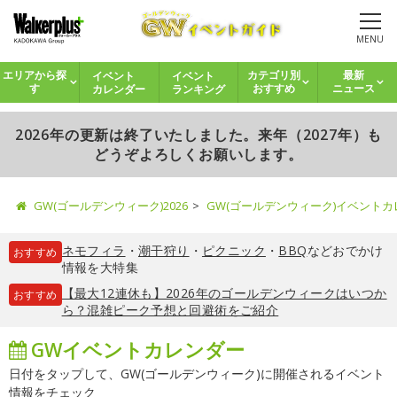
MENU
イベント
イベント
エリアから探
カテゴリ別
最新
カレンダー
ランキング
す
おすすめ
ニュース
2026年の更新は終了いたしました。来年（2027年）も
どうぞよろしくお願いします。
GW(ゴールデンウィーク)2026
GW(ゴールデンウィーク)イベント
ネモフィラ
・
潮干狩り
・
ピクニック
・
BBQ
などおでかけ
おすすめ
情報を大特集
【最大12連休も】2026年のゴールデンウィークはいつか
おすすめ
ら？混雑ピーク予想と回避術をご紹介
GWイベントカレンダー
日付をタップして、GW(ゴールデンウィーク)に開催されるイベント
情報をチェック