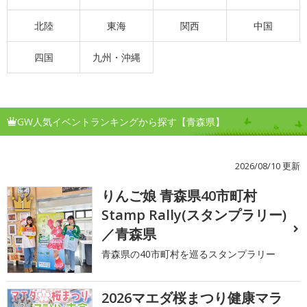
北陸
東海
関西
中国
四国
九州・沖縄
GW人気イベントランキングから探す【青森県】
2026/08/10 更新
りんご娘 青森県40市町村
1
Stamp Rally(スタンプラリー)
／青森県
青森県の40市町村を巡るスタンプラリー
2026マエダ桜まつり健康マラ