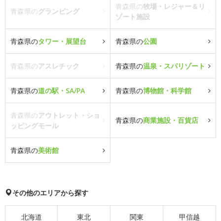
青森県の
牧場・レジャー＆リ
青森県の
グランピング
ゾート施設
青森県の
タワー・展望台
青森県の
公園
青森県の
アスレチック
青森県の
温泉・スパリゾート
青森県の
道の駅・SA/PA
青森県の
博物館・科学館
青森県の
アウトレット・ショ
青森県の
商業施設・百貨店
ッピングモール
青森県の
美術館
その他のエリアから探す
北海道
東北
関東
甲信越