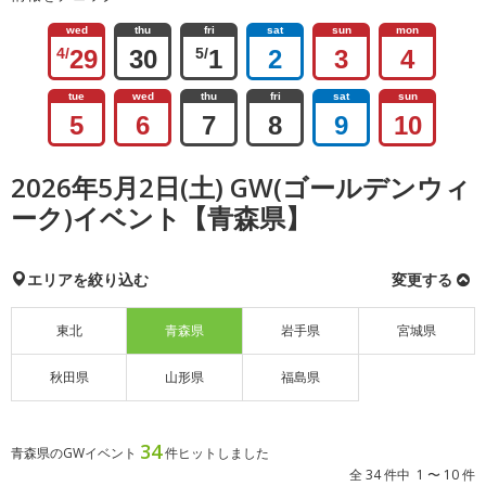
wed
thu
fri
sat
sun
mon
4/
29
30
5/
1
2
3
4
tue
wed
thu
fri
sat
sun
5
6
7
8
9
10
2026年5月2日(土) GW(ゴールデンウィ
ーク)イベント【青森県】
エリアを絞り込む
変更する
東北
青森県
岩手県
宮城県
秋田県
山形県
福島県
34
青森県のGWイベント
件ヒットしました
全 34 件中 1 〜 10 件