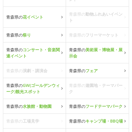
青森県の
動物ふれあいイベン
青森県の
花イベント
ト
青森県の
祭り
青森県の
フリーマーケット
青森県の
コンサート・音楽関
青森県の
美術展・博物展・展
連イベント
示会
青森県の
演劇・講演会
青森県の
フェア
青森県の
GW(ゴールデンウィ
青森県の
遊園地・テーマパー
ーク)観光スポット
ク
青森県の
水族館・動物園
青森県の
フードテーマパーク
青森県の
工場見学
青森県の
キャンプ場・BBQ場