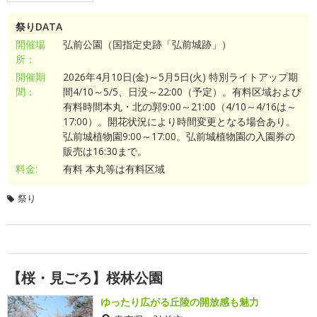
祭りDATA
開催場
弘前公園（国指定史跡「弘前城跡」）
所：
開催期
2026年4月10日(金)～5月5日(火) 特別ライトアップ期
間：
間4/10～5/5、日没～22:00（予定）。有料区域および
有料時間本丸・北の郭9:00～21:00（4/10～4/16は～
17:00）。開花状況により時間変更となる場合あり。
弘前城植物園9:00～17:00。弘前城植物園の入園券の
販売は16:30まで。
料金:
有料 本丸等は有料区域
祭り
【桜・見ごろ】桜林公園
ゆったり広がる丘陵の開放感も魅力