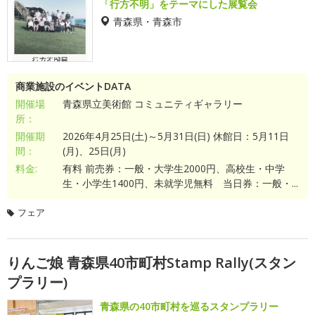
「行方不明」をテーマにした展覧会
青森県・青森市
商業施設のイベントDATA
開催場
青森県立美術館 コミュニティギャラリー
所：
開催期
2026年4月25日(土)～5月31日(日) 休館日：5月11日
間：
(月)、25日(月)
料金:
有料 前売券：一般・大学生2000円、高校生・中学
生・小学生1400円、未就学児無料 当日券：一般・...
フェア
りんご娘 青森県40市町村Stamp Rally(スタン
プラリー)
青森県の40市町村を巡るスタンプラリー