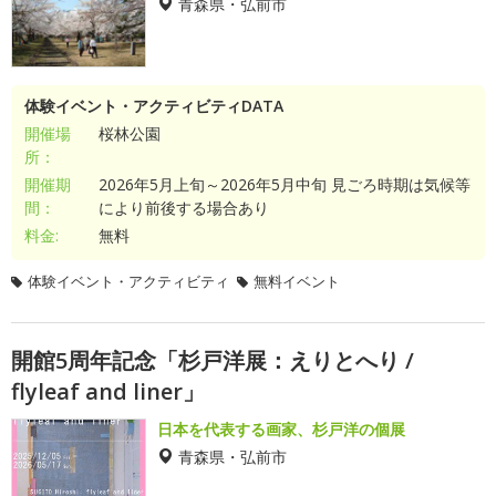
青森県・弘前市
体験イベント・アクティビティDATA
開催場
桜林公園
所：
開催期
2026年5月上旬～2026年5月中旬 見ごろ時期は気候等
間：
により前後する場合あり
料金:
無料
体験イベント・アクティビティ
無料イベント
開館5周年記念「杉戸洋展：えりとへり /
flyleaf and liner」
日本を代表する画家、杉戸洋の個展
青森県・弘前市