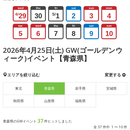
wed
thu
fri
sat
sun
mon
4/
29
30
5/
1
2
3
4
tue
wed
thu
fri
sat
sun
5
6
7
8
9
10
2026年4月25日(土) GW(ゴールデンウ
ィーク)イベント【青森県】
エリアを絞り込む
変更する
東北
青森県
岩手県
宮城県
秋田県
山形県
福島県
37
青森県のGWイベント
件ヒットしました
全 37 件中 1 〜 10 件