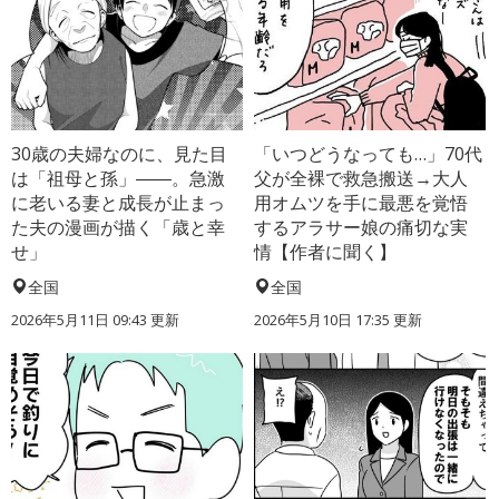
30歳の夫婦なのに、見た目
「いつどうなっても…」70代
は「祖母と孫」――。急激
父が全裸で救急搬送→大人
に老いる妻と成長が止まっ
用オムツを手に最悪を覚悟
た夫の漫画が描く「歳と幸
するアラサー娘の痛切な実
せ」
情【作者に聞く】
全国
全国
2026年5月11日 09:43 更新
2026年5月10日 17:35 更新