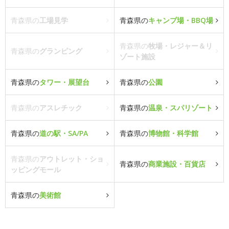
青森県の
工場見学
青森県の
キャンプ場・BBQ場
青森県の
牧場・レジャー＆リ
青森県の
グランピング
ゾート施設
青森県の
タワー・展望台
青森県の
公園
青森県の
アスレチック
青森県の
温泉・スパリゾート
青森県の
道の駅・SA/PA
青森県の
博物館・科学館
青森県の
アウトレット・ショ
青森県の
商業施設・百貨店
ッピングモール
青森県の
美術館