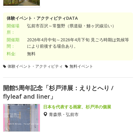
体験イベント・アクティビティDATA
開催場
弘前市百沢～常盤野（県道嶽・鯵ヶ沢線沿い）
所：
開催期
2026年4月中旬～2026年4月下旬 見ごろ時期は気候等
間：
により前後する場合あり。
料金:
無料
体験イベント・アクティビティ
無料イベント
開館5周年記念「杉戸洋展：えりとへり /
flyleaf and liner」
日本を代表する画家、杉戸洋の個展
青森県・弘前市