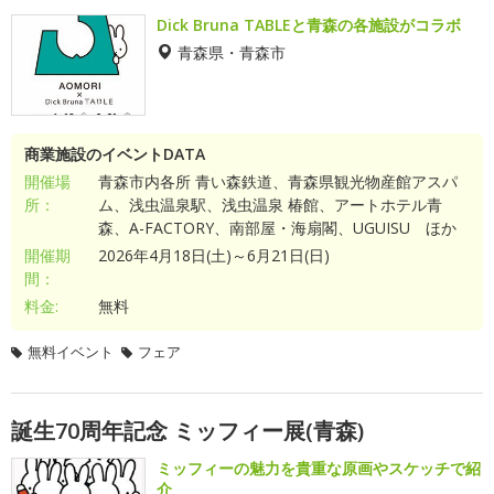
Dick Bruna TABLEと青森の各施設がコラボ
青森県・青森市
商業施設のイベントDATA
開催場
青森市内各所 青い森鉄道、青森県観光物産館アスパ
所：
ム、浅虫温泉駅、浅虫温泉 椿館、アートホテル青
森、A-FACTORY、南部屋・海扇閣、UGUISU ほか
開催期
2026年4月18日(土)～6月21日(日)
間：
料金:
無料
無料イベント
フェア
誕生70周年記念 ミッフィー展(青森)
ミッフィーの魅力を貴重な原画やスケッチで紹
介