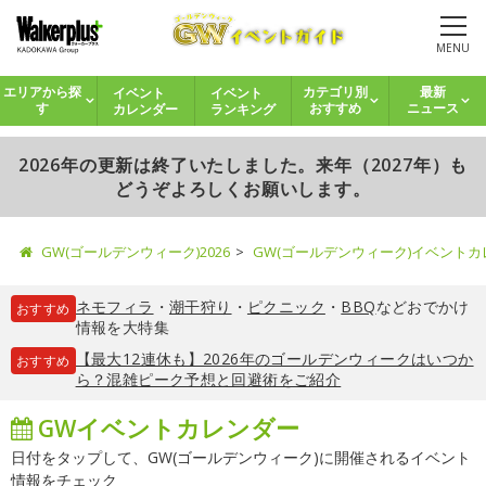
MENU
イベント
イベント
エリアから探
カテゴリ別
最新
カレンダー
ランキング
す
おすすめ
ニュース
2026年の更新は終了いたしました。来年（2027年）も
どうぞよろしくお願いします。
GW(ゴールデンウィーク)2026
GW(ゴールデンウィーク)イベント
ネモフィラ
・
潮干狩り
・
ピクニック
・
BBQ
などおでかけ
おすすめ
情報を大特集
【最大12連休も】2026年のゴールデンウィークはいつか
おすすめ
ら？混雑ピーク予想と回避術をご紹介
GWイベントカレンダー
日付をタップして、GW(ゴールデンウィーク)に開催されるイベント
情報をチェック