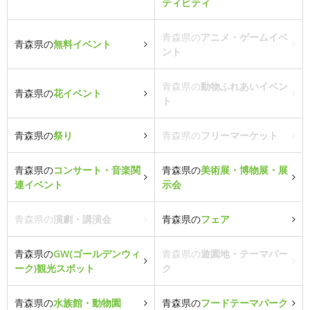
ティビティ
青森県の
アニメ・ゲームイベ
青森県の
無料イベント
ント
青森県の
動物ふれあいイベン
青森県の
花イベント
ト
青森県の
祭り
青森県の
フリーマーケット
青森県の
コンサート・音楽関
青森県の
美術展・博物展・展
連イベント
示会
青森県の
演劇・講演会
青森県の
フェア
青森県の
GW(ゴールデンウィ
青森県の
遊園地・テーマパー
ーク)観光スポット
ク
青森県の
水族館・動物園
青森県の
フードテーマパーク