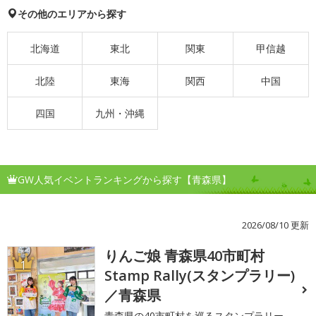
その他のエリアから探す
北海道
東北
関東
甲信越
北陸
東海
関西
中国
四国
九州・沖縄
GW人気イベントランキングから探す【青森県】
2026/08/10 更新
りんご娘 青森県40市町村
1
Stamp Rally(スタンプラリー)
／青森県
青森県の40市町村を巡るスタンプラリー