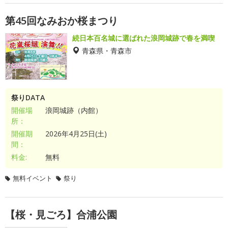
第45回なみおか桜まつり
続日本百名城に選ばれた浪岡城跡で春を満喫
青森県・青森市
祭りDATA
開催場
浪岡城跡（内館）
所：
開催期
2026年4月25日(土)
間：
料金:
無料
無料イベント
祭り
【桜・見ごろ】合浦公園