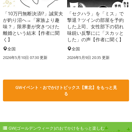
「10万円無断決済!?」誠実夫
「セクハラ」を「ミス」で
が釣り沼へ→「家族より趣
撃退？ツインの部屋を予約
味？」限界妻が突きつけた
した上司、女性部下の切れ
離婚という結末【作者に聞
味鋭い反撃にに「スカッと
く】
した」の声【作者に聞く】
全国
全国
2026年5月10日 07:30 更新
2026年5月9日 20:35 更新
GWイベント・おでかけトピックス【東北】をもっと見
る
GW(ゴールデンウィーク)のおでかけをもっと楽しむ