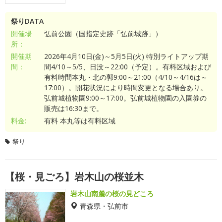
祭りDATA
開催場
弘前公園（国指定史跡「弘前城跡」）
所：
開催期
2026年4月10日(金)～5月5日(火) 特別ライトアップ期
間：
間4/10～5/5、日没～22:00（予定）。有料区域および
有料時間本丸・北の郭9:00～21:00（4/10～4/16は～
17:00）。開花状況により時間変更となる場合あり。
弘前城植物園9:00～17:00。弘前城植物園の入園券の
販売は16:30まで。
料金:
有料 本丸等は有料区域
祭り
【桜・見ごろ】岩木山の桜並木
岩木山南麓の桜の見どころ
青森県・弘前市