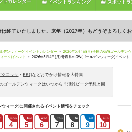
ントカレンダー
イベントランキング
スポットラ
更新は終了いたしました。来年（2027年）もどうぞよろしく
ールデンウィーク)イベントカレンダー
2026年5月4日(月) 全国のGW(ゴールデン
ンウィーク)イベント
2026年5月4日(月) 青森県のGW(ゴールデンウィーク)イベント
ピクニック
・
BBQ
などおでかけ情報を大特集
6年のゴールデンウィークはいつから？混雑ピーク予想と回
ンウィーク)に開催されるイベント情報をチェック
n
mon
tue
wed
thu
fri
sat
sun
4
5
6
7
8
9
10