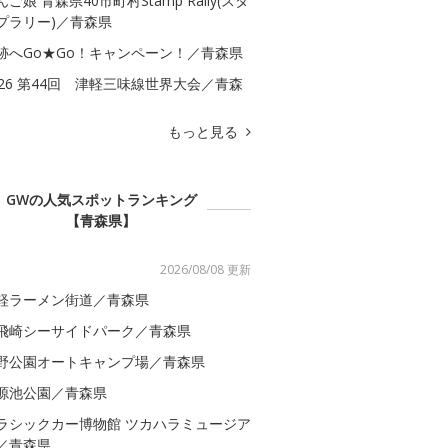
んご娘 青森県40市町村Stamp Rally(スタ
プラリー)／青森県
跡へGo★Go！キャンペーン！／青森県
026 第44回 津軽三味線世界大会／青森
もっと見る
GWの人気スポットランキング
【青森県】
2026/08/08 更新
軽ラーメン街道／青森県
飛崎シーサイドパーク／青森県
野公園オートキャンプ場／青森県
源池公園／青森県
ラシックカー博物館 ツカハラミュージア
／青森県