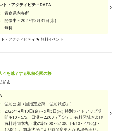
ント・アクティビティDATA
：
青森県内各所
：
開催中～2027年3月31日(水)
無料
ント・アクティビティ
無料イベント
人々を魅了する弘前公園の桜
弘前市
A
：
弘前公園（国指定史跡「弘前城跡」）
：
2026年4月10日(金)～5月5日(火) 特別ライトアップ期
間4/10～5/5、日没～22:00（予定）。有料区域および
有料時間本丸・北の郭9:00～21:00（4/10～4/16は～
17:00）。開花状況により時間変更となる場合あり。