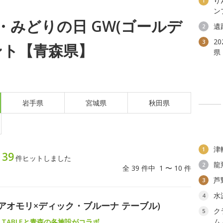
り
1
ン
月)・みどりの日 GW(ゴールデ
遺
2
2
3
ント【青森県】
県
岩手県
宮城県
秋田県
津
1
39
ト
件ヒットしました
龍
2
全 39 件中 1 〜 10 件
芦
3
水
4
ABLE(アオモリ×ディック・ブルーナ テーブル)
ク
5
ム
una TABLEと青森の各施設がコラボ