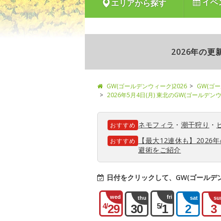
イベ
エリアから探す
2026年の
GW(ゴールデンウィーク)2026
GW(ゴ
2026年5月4日(月) 東北のGW(ゴールデ
ネモフィラ
・
潮干狩り
・
おすすめ
【最大12連休も】202
おすすめ
避術をご紹介
日付をクリックして、GW(ゴールデ
wed
fri
thu
sat
su
4/
5/
29
30
1
2
3