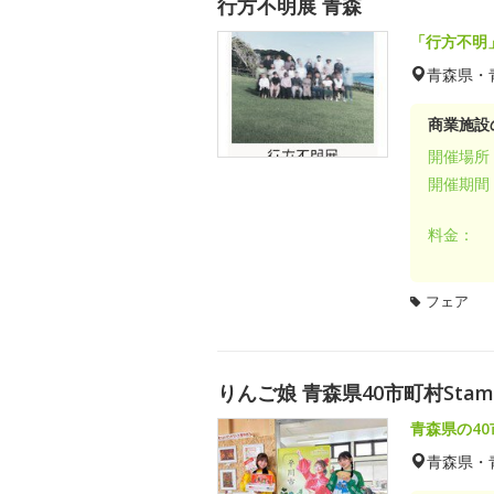
行方不明展 青森
「行方不明
青森県・
商業施設
開催場所
開催期間
料金：
フェア
りんご娘 青森県40市町村Stamp
青森県の4
青森県・