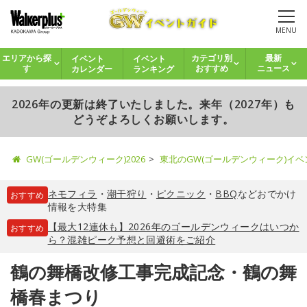
MENU
イベント
イベント
エリアから探
カテゴリ別
最新
カレンダー
ランキング
す
おすすめ
ニュース
2026年の更新は終了いたしました。来年（2027年）も
どうぞよろしくお願いします。
GW(ゴールデンウィーク)2026
東北のGW(ゴールデンウィーク)イ
ネモフィラ
・
潮干狩り
・
ピクニック
・
BBQ
などおでかけ
おすすめ
情報を大特集
【最大12連休も】2026年のゴールデンウィークはいつか
おすすめ
ら？混雑ピーク予想と回避術をご紹介
鶴の舞橋改修工事完成記念・鶴の舞
橋春まつり