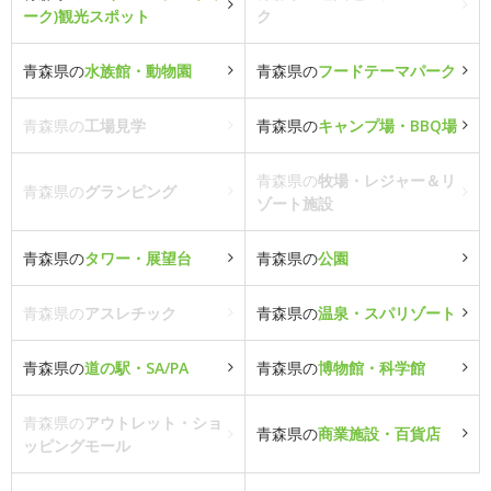
ーク)観光スポット
ク
青森県の
水族館・動物園
青森県の
フードテーマパーク
青森県の
工場見学
青森県の
キャンプ場・BBQ場
青森県の
牧場・レジャー＆リ
青森県の
グランピング
ゾート施設
青森県の
タワー・展望台
青森県の
公園
青森県の
アスレチック
青森県の
温泉・スパリゾート
青森県の
道の駅・SA/PA
青森県の
博物館・科学館
青森県の
アウトレット・ショ
青森県の
商業施設・百貨店
ッピングモール