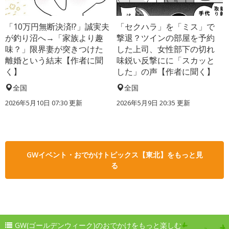
「10万円無断決済!?」誠実夫
「セクハラ」を「ミス」で
が釣り沼へ→「家族より趣
撃退？ツインの部屋を予約
味？」限界妻が突きつけた
した上司、女性部下の切れ
離婚という結末【作者に聞
味鋭い反撃にに「スカッと
く】
した」の声【作者に聞く】
全国
全国
2026年5月10日 07:30 更新
2026年5月9日 20:35 更新
GWイベント・おでかけトピックス【東北】をもっと見
る
GW(ゴールデンウィーク)のおでかけをもっと楽しむ