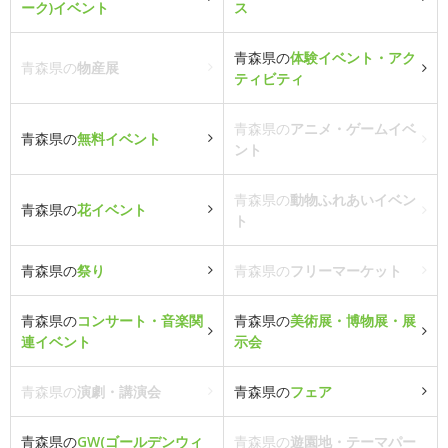
ーク)イベント
ス
青森県の
体験イベント・アク
青森県の
物産展
ティビティ
青森県の
アニメ・ゲームイベ
青森県の
無料イベント
ント
青森県の
動物ふれあいイベン
青森県の
花イベント
ト
青森県の
祭り
青森県の
フリーマーケット
青森県の
コンサート・音楽関
青森県の
美術展・博物展・展
連イベント
示会
青森県の
演劇・講演会
青森県の
フェア
青森県の
GW(ゴールデンウィ
青森県の
遊園地・テーマパー