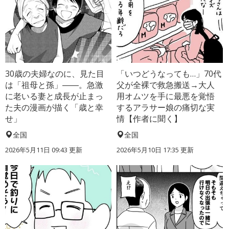
30歳の夫婦なのに、見た目
「いつどうなっても…」70代
は「祖母と孫」――。急激
父が全裸で救急搬送→大人
に老いる妻と成長が止まっ
用オムツを手に最悪を覚悟
た夫の漫画が描く「歳と幸
するアラサー娘の痛切な実
せ」
情【作者に聞く】
全国
全国
2026年5月11日 09:43 更新
2026年5月10日 17:35 更新