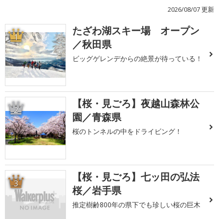
2026/08/07 更新
たざわ湖スキー場 オープン
1
／秋田県
ビッグゲレンデからの絶景が待っている！
【桜・見ごろ】夜越山森林公
2
園／青森県
桜のトンネルの中をドライビング！
【桜・見ごろ】七ッ田の弘法
3
桜／岩手県
推定樹齢800年の県下でも珍しい桜の巨木