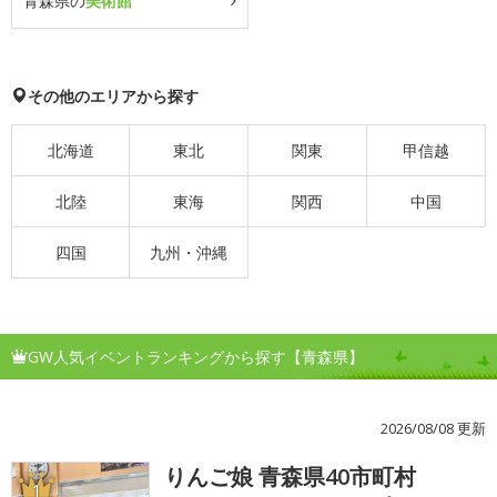
青森県の
美術館
その他のエリアから探す
北海道
東北
関東
甲信越
北陸
東海
関西
中国
四国
九州・沖縄
GW人気イベントランキングから探す【青森県】
2026/08/08 更新
りんご娘 青森県40市町村
1