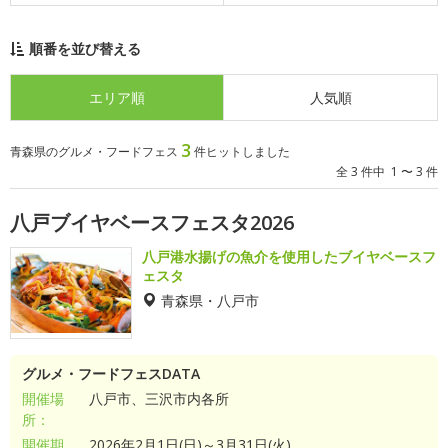
順番を並び替える
エリア順
人気順
3
青森県のグルメ・フードフェス
件ヒットしました
全 3 件中 1 〜 3 件
八戸ブイヤベースフェスタ2026
八戸港水揚げの魚介を使用したブイヤベースフ
ェスタ
青森県・八戸市
グルメ・フードフェスDATA
開催場
八戸市、三沢市内各所
所：
開催期
2026年2月1日(日)～3月31日(火)