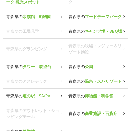
ーク)観光スポット
ク
青森県の
水族館・動物園
青森県の
フードテーマパーク
青森県の
工場見学
青森県の
キャンプ場・BBQ場
青森県の
牧場・レジャー＆リ
青森県の
グランピング
ゾート施設
青森県の
タワー・展望台
青森県の
公園
青森県の
アスレチック
青森県の
温泉・スパリゾート
青森県の
道の駅・SA/PA
青森県の
博物館・科学館
青森県の
アウトレット・ショ
青森県の
商業施設・百貨店
ッピングモール