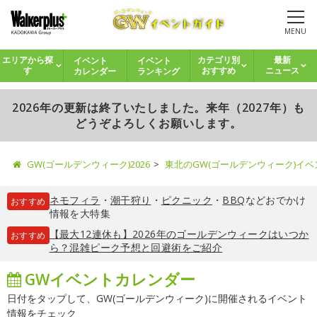
MENU
イベント
イベント
エリアから探
カテゴリ別
最新
カレンダー
ランキング
す
おすすめ
ニュース
2026年の更新は終了いたしました。来年（2027年）も
どうぞよろしくお願いします。
GW(ゴールデンウィーク)2026
東北のGW(ゴールデンウィーク)イ
ネモフィラ
・
潮干狩り
・
ピクニック
・
BBQ
などおでかけ
おすすめ
情報を大特集
【最大12連休も】2026年のゴールデンウィークはいつか
おすすめ
ら？混雑ピーク予想と回避術をご紹介
GWイベントカレンダー
日付をタップして、GW(ゴールデンウィーク)に開催されるイベント
情報をチェック