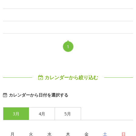
1
カレンダーから絞り込む
カレンダーから日付を選択する
3月
4月
5月
月
火
水
木
金
土
日