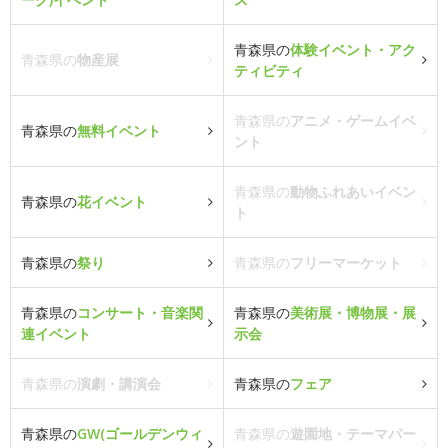
青森県の
体験イベント・アク
青森県の
物産展
ティビティ
青森県の
アニメ・ゲームイベ
青森県の
無料イベント
ント
青森県の
動物ふれあいイベン
青森県の
花イベント
ト
青森県の
祭り
青森県の
フリーマーケット
青森県の
コンサート・音楽関
青森県の
美術展・博物展・展
連イベント
示会
青森県の
演劇・講演会
青森県の
フェア
青森県の
GW(ゴールデンウィ
青森県の
遊園地・テーマパー