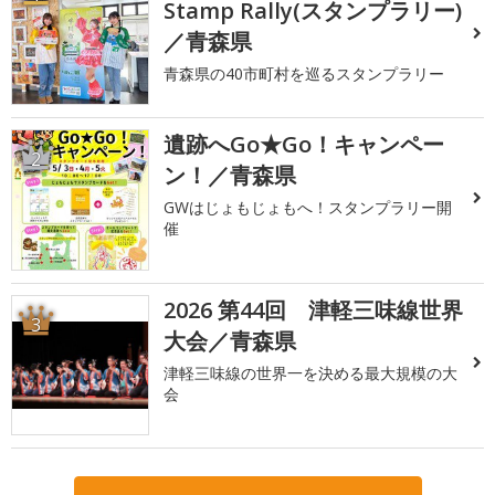
Stamp Rally(スタンプラリー)
／青森県
青森県の40市町村を巡るスタンプラリー
遺跡へGo★Go！キャンペー
2
ン！／青森県
GWはじょもじょもへ！スタンプラリー開
催
2026 第44回 津軽三味線世界
3
大会／青森県
津軽三味線の世界一を決める最大規模の大
会