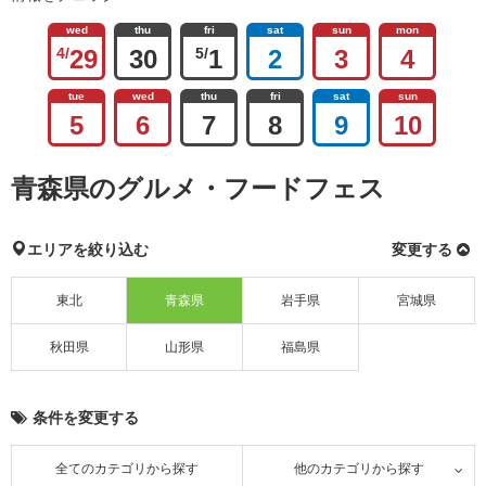
wed
thu
fri
sat
sun
mon
4/
29
30
5/
1
2
3
4
tue
wed
thu
fri
sat
sun
5
6
7
8
9
10
青森県のグルメ・フードフェス
エリアを絞り込む
変更する
東北
青森県
岩手県
宮城県
秋田県
山形県
福島県
条件を変更する
全てのカテゴリから探す
他のカテゴリから探す