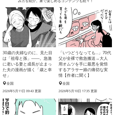
み方を紹介。家で楽しめるコンテンツも続々！
30歳の夫婦なのに、見た目
「いつどうなっても…」70代
は「祖母と孫」――。急激
父が全裸で救急搬送→大人
に老いる妻と成長が止まっ
用オムツを手に最悪を覚悟
た夫の漫画が描く「歳と幸
するアラサー娘の痛切な実
せ」
情【作者に聞く】
全国
全国
2026年5月11日 09:43 更新
2026年5月10日 17:35 更新