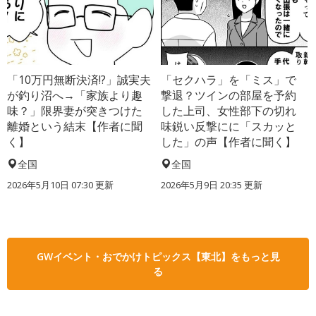
「10万円無断決済!?」誠実夫
「セクハラ」を「ミス」で
が釣り沼へ→「家族より趣
撃退？ツインの部屋を予約
味？」限界妻が突きつけた
した上司、女性部下の切れ
離婚という結末【作者に聞
味鋭い反撃にに「スカッと
く】
した」の声【作者に聞く】
全国
全国
2026年5月10日 07:30 更新
2026年5月9日 20:35 更新
GWイベント・おでかけトピックス【東北】をもっと見
る