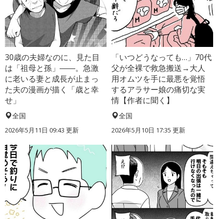
30歳の夫婦なのに、見た目
「いつどうなっても…」70代
は「祖母と孫」――。急激
父が全裸で救急搬送→大人
に老いる妻と成長が止まっ
用オムツを手に最悪を覚悟
た夫の漫画が描く「歳と幸
するアラサー娘の痛切な実
せ」
情【作者に聞く】
全国
全国
2026年5月11日 09:43 更新
2026年5月10日 17:35 更新