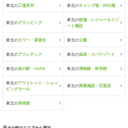
東北の
工場見学
東北の
キャンプ場・BBQ場
東北の
牧場・レジャー＆リゾ
東北の
グランピング
ート施設
東北の
タワー・展望台
東北の
公園
東北の
アスレチック
東北の
温泉・スパリゾート
東北の
道の駅・SA/PA
東北の
博物館・科学館
東北の
アウトレット・ショッ
東北の
商業施設・百貨店
ピングモール
東北の
美術館
その他のエリアから探す