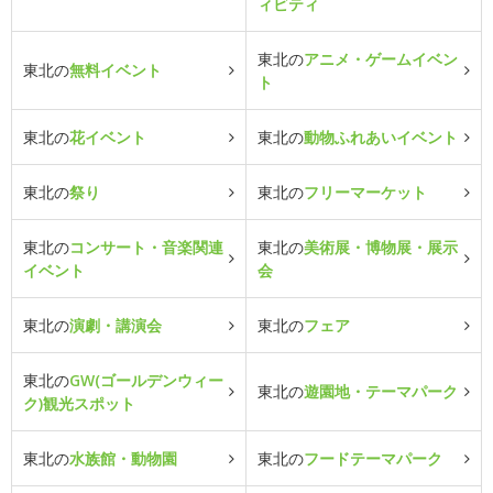
ィビティ
東北の
アニメ・ゲームイベン
東北の
無料イベント
ト
東北の
花イベント
東北の
動物ふれあいイベント
東北の
祭り
東北の
フリーマーケット
東北の
コンサート・音楽関連
東北の
美術展・博物展・展示
イベント
会
東北の
演劇・講演会
東北の
フェア
東北の
GW(ゴールデンウィー
東北の
遊園地・テーマパーク
ク)観光スポット
東北の
水族館・動物園
東北の
フードテーマパーク