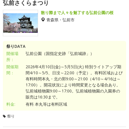
弘前さくらまつり
散り際まで人々を魅了する弘前公園の桜
青森県・弘前市
祭りDATA
開催場
弘前公園（国指定史跡「弘前城跡」）
所：
開催期
2026年4月10日(金)～5月5日(火) 特別ライトアップ期
間：
間4/10～5/5、日没～22:00（予定）。有料区域および
有料時間本丸・北の郭9:00～21:00（4/10～4/16は～
17:00）。開花状況により時間変更となる場合あり。
弘前城植物園9:00～17:00。弘前城植物園の入園券の
販売は16:30まで。
料金:
有料 本丸等は有料区域
祭り