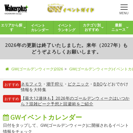
MENU
イベント
イベント
エリアから探
カテゴリ別
最新
カレンダー
ランキング
す
おすすめ
ニュース
2026年の更新は終了いたしました。来年（2027年）も
どうぞよろしくお願いします。
GW(ゴールデンウィーク)2026
GW(ゴールデンウィーク)イベント
ネモフィラ
・
潮干狩り
・
ピクニック
・
BBQ
などおでかけ
おすすめ
情報を大特集
【最大12連休も】2026年のゴールデンウィークはいつか
おすすめ
ら？混雑ピーク予想と回避術をご紹介
GWイベントカレンダー
日付をタップして、GW(ゴールデンウィーク)に開催されるイベント
情報をチェック