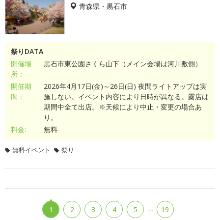
青森県・黒石市
祭りDATA
開催場
黒石市東公園さくら山下（メイン会場は河川敷側）
所：
開催期
2026年4月17日(金)～26日(日) 夜間ライトアップは実
間：
施しない。イベント内容により日時が異なる。露店は
期間中全て出店。※天候により中止・変更の場合あ
り。
料金:
無料
無料イベント
祭り
…
1
2
3
4
5
19