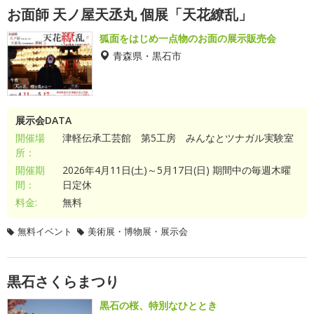
お面師 天ノ屋天丞丸 個展「天花繚乱」
狐面をはじめ一点物のお面の展示販売会
青森県・黒石市
展示会DATA
開催場
津軽伝承工芸館 第5工房 みんなとツナガル実験室
所：
開催期
2026年4月11日(土)～5月17日(日) 期間中の毎週木曜
間：
日定休
料金:
無料
無料イベント
美術展・博物展・展示会
黒石さくらまつり
黒石の桜、特別なひととき