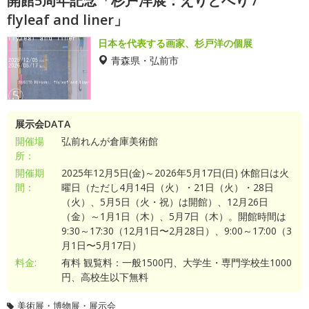
開館5周年記念「杉戸洋展：えりとへり /
flyleaf and liner」
日本を代表する画家、杉戸洋の個展
青森県・弘前市
展示会DATA
開催場
弘前れんが倉庫美術館
所：
開催期
2025年12月5日(金)～2026年5月17日(日) 休館日は火
間：
曜日（ただし4月14日（火）・21日（火）・28日
（火）、5月5日（火・祝）は開館）、12月26日
（金）～1月1日（木）、5月7日（木）。開館時間は
9:30～17:30（12月1日〜2月28日）、9:00～17:00（3
月1日〜5月17日）
料金:
有料 観覧料：一般1500円、大学生・専門学校生1000
円、高校生以下無料
美術展・博物展・展示会