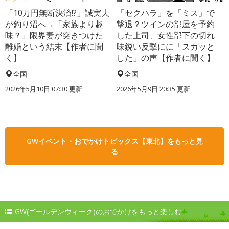
「10万円無断決済!?」誠実夫
「セクハラ」を「ミス」で
が釣り沼へ→「家族より趣
撃退？ツインの部屋を予約
味？」限界妻が突きつけた
した上司、女性部下の切れ
離婚という結末【作者に聞
味鋭い反撃にに「スカッと
く】
した」の声【作者に聞く】
全国
全国
2026年5月10日 07:30 更新
2026年5月9日 20:35 更新
GWイベント・おでかけトピックス【東北】をもっと見
る
GW(ゴールデンウィーク)のおでかけをもっと楽しむ