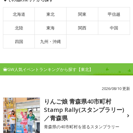
北海道
東北
関東
甲信越
北陸
東海
関西
中国
四国
九州・沖縄
GW人気イベントランキングから探す【東北】
2026/08/10 更新
りんご娘 青森県40市町村
1
Stamp Rally(スタンプラリー)
／青森県
青森県の40市町村を巡るスタンプラリー