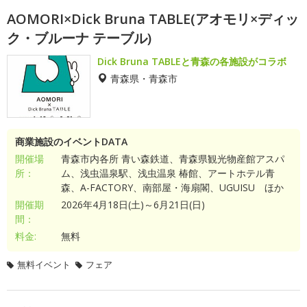
AOMORI×Dick Bruna TABLE(アオモリ×ディッ
ク・ブルーナ テーブル)
Dick Bruna TABLEと青森の各施設がコラボ
青森県・青森市
商業施設のイベントDATA
開催場
青森市内各所 青い森鉄道、青森県観光物産館アスパ
所：
ム、浅虫温泉駅、浅虫温泉 椿館、アートホテル青
森、A-FACTORY、南部屋・海扇閣、UGUISU ほか
開催期
2026年4月18日(土)～6月21日(日)
間：
料金:
無料
無料イベント
フェア