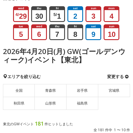
wed
thu
fri
sat
sun
mon
4/
29
30
5/
1
2
3
4
tue
wed
thu
fri
sat
sun
5
6
7
8
9
10
2026年4月20日(月) GW(ゴールデンウ
ィーク)イベント【東北】
エリアを絞り込む
変更する
全国
青森県
岩手県
宮城県
秋田県
山形県
福島県
181
東北のGWイベント
件ヒットしました
全 181 件中 1 〜 10 件