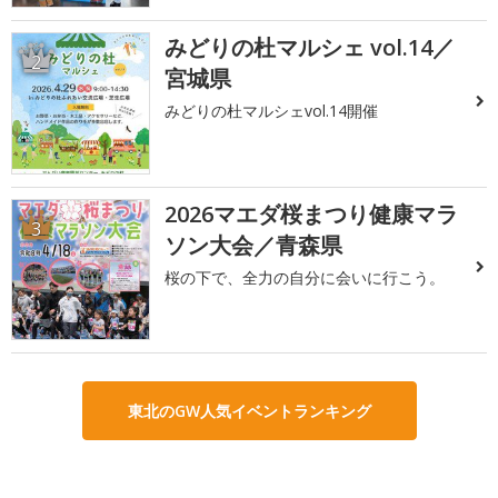
みどりの杜マルシェ vol.14／
2
宮城県
みどりの杜マルシェvol.14開催
2026マエダ桜まつり健康マラ
3
ソン大会／青森県
桜の下で、全力の自分に会いに行こう。
東北のGW人気イベントランキング