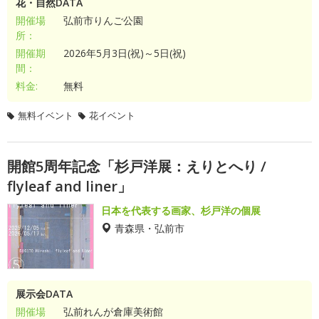
花・自然DATA
開催場
弘前市りんご公園
所：
開催期
2026年5月3日(祝)～5日(祝)
間：
料金:
無料
無料イベント
花イベント
開館5周年記念「杉戸洋展：えりとへり /
flyleaf and liner」
日本を代表する画家、杉戸洋の個展
青森県・弘前市
展示会DATA
開催場
弘前れんが倉庫美術館