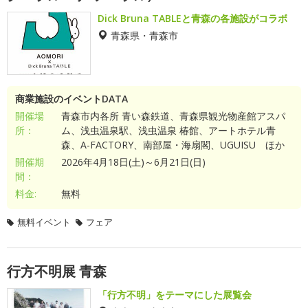
Dick Bruna TABLEと青森の各施設がコラボ
青森県・青森市
商業施設のイベントDATA
開催場
青森市内各所 青い森鉄道、青森県観光物産館アスパ
所：
ム、浅虫温泉駅、浅虫温泉 椿館、アートホテル青
森、A-FACTORY、南部屋・海扇閣、UGUISU ほか
開催期
2026年4月18日(土)～6月21日(日)
間：
料金:
無料
無料イベント
フェア
行方不明展 青森
「行方不明」をテーマにした展覧会