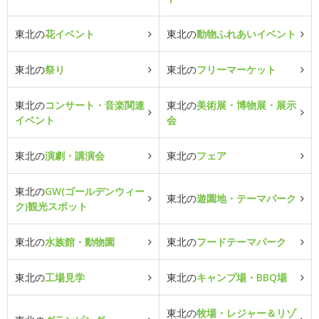
東北の
花イベント
東北の
動物ふれあいイベント
東北の
祭り
東北の
フリーマーケット
東北の
コンサート・音楽関連
東北の
美術展・博物展・展示
イベント
会
東北の
演劇・講演会
東北の
フェア
東北の
GW(ゴールデンウィー
東北の
遊園地・テーマパーク
ク)観光スポット
東北の
水族館・動物園
東北の
フードテーマパーク
東北の
工場見学
東北の
キャンプ場・BBQ場
東北の
牧場・レジャー＆リゾ