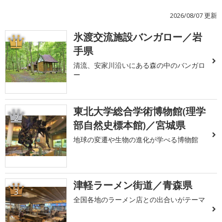
2026/08/07 更新
氷渡交流施設バンガロー／岩
1
手県
清流、安家川沿いにある森の中のバンガロ
ー
東北大学総合学術博物館(理学
2
部自然史標本館)／宮城県
地球の変遷や生物の進化が学べる博物館
津軽ラーメン街道／青森県
3
全国各地のラーメン店との出合いがテーマ