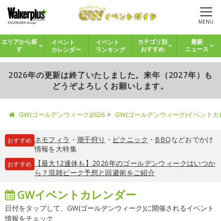
MENU
イベント
イベント
エリアから探
カテゴリ別
最新
カレンダー
ランキング
す
おすすめ
ニュース
2026年の更新は終了いたしました。来年（2027年）も
どうぞよろしくお願いします。
GW(ゴールデンウィーク)2026
GW(ゴールデンウィーク)イベント
ネモフィラ
・
潮干狩り
・
ピクニック
・
BBQ
などおでかけ
おすすめ
情報を大特集
【最大12連休も】2026年のゴールデンウィークはいつか
おすすめ
ら？混雑ピーク予想と回避術をご紹介
GWイベントカレンダー
日付をタップして、GW(ゴールデンウィーク)に開催されるイベント
情報をチェック