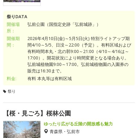
祭りDATA
開催場
弘前公園（国指定史跡「弘前城跡」）
所：
開催期
2026年4月10日(金)～5月5日(火) 特別ライトアップ期
間：
間4/10～5/5、日没～22:00（予定）。有料区域および
有料時間本丸・北の郭9:00～21:00（4/10～4/16は～
17:00）。開花状況により時間変更となる場合あり。
弘前城植物園9:00～17:00。弘前城植物園の入園券の
販売は16:30まで。
料金:
有料 本丸等は有料区域
祭り
【桜・見ごろ】桜林公園
ゆったり広がる丘陵の開放感も魅力
青森県・弘前市