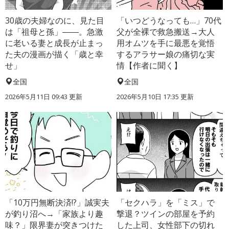
30歳の夫婦なのに、見た目
「いつどうなっても…」70代
は「祖母と孫」――。急激
父が全裸で救急搬送→大人
に老いる妻と成長が止まっ
用オムツを手に最悪を覚悟
た夫の漫画が描く「歳と幸
するアラサー娘の痛切な実
せ」
情【作者に聞く】
全国
全国
2026年5月11日 09:43 更新
2026年5月10日 17:35 更新
「10万円無断決済!?」誠実夫
「セクハラ」を「ミス」で
が釣り沼へ→「家族より趣
撃退？ツインの部屋を予約
味？」限界妻が突きつけた
した上司、女性部下の切れ