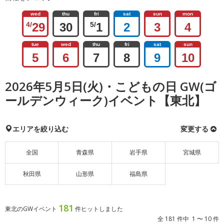
wed
thu
fri
sat
sun
mon
4/
29
30
5/
1
2
3
4
tue
wed
thu
fri
sat
sun
5
6
7
8
9
10
2026年5月5日(火)・こどもの日 GW(ゴ
ールデンウィーク)イベント【東北】
エリアを絞り込む
変更する
全国
青森県
岩手県
宮城県
秋田県
山形県
福島県
181
東北のGWイベント
件ヒットしました
全 181 件中 1 〜 10 件