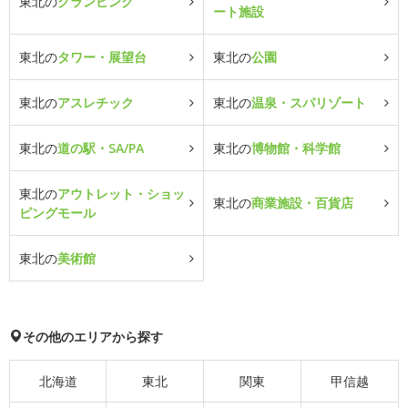
東北の
グランピング
ート施設
東北の
タワー・展望台
東北の
公園
東北の
アスレチック
東北の
温泉・スパリゾート
東北の
道の駅・SA/PA
東北の
博物館・科学館
東北の
アウトレット・ショッ
東北の
商業施設・百貨店
ピングモール
東北の
美術館
その他のエリアから探す
北海道
東北
関東
甲信越