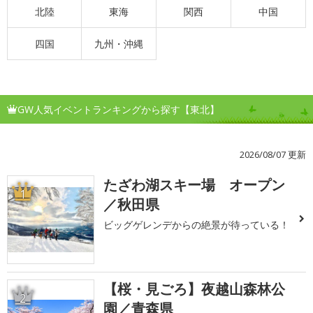
北陸
東海
関西
中国
四国
九州・沖縄
GW人気イベントランキングから探す【東北】
2026/08/07 更新
たざわ湖スキー場 オープン
1
／秋田県
ビッグゲレンデからの絶景が待っている！
【桜・見ごろ】夜越山森林公
2
園／青森県