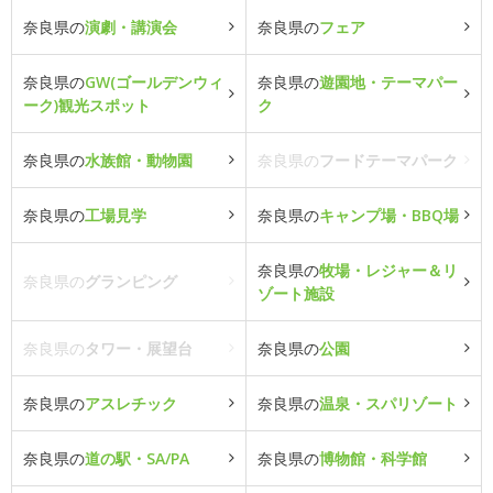
奈良県の
演劇・講演会
奈良県の
フェア
奈良県の
GW(ゴールデンウィ
奈良県の
遊園地・テーマパー
ーク)観光スポット
ク
奈良県の
水族館・動物園
奈良県の
フードテーマパーク
奈良県の
工場見学
奈良県の
キャンプ場・BBQ場
奈良県の
牧場・レジャー＆リ
奈良県の
グランピング
ゾート施設
奈良県の
タワー・展望台
奈良県の
公園
奈良県の
アスレチック
奈良県の
温泉・スパリゾート
奈良県の
道の駅・SA/PA
奈良県の
博物館・科学館