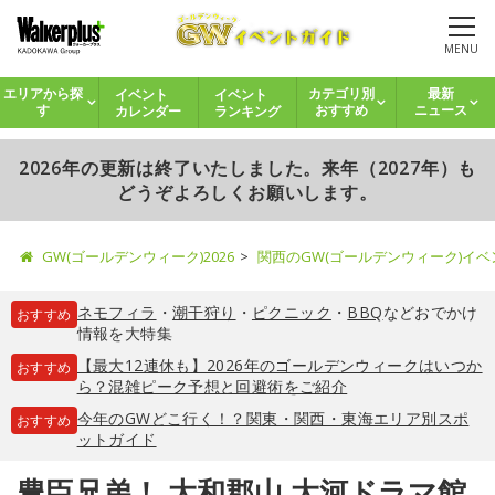
MENU
イベント
イベント
エリアから探
カテゴリ別
最新
カレンダー
ランキング
す
おすすめ
ニュース
2026年の更新は終了いたしました。来年（2027年）も
どうぞよろしくお願いします。
GW(ゴールデンウィーク)2026
関西のGW(ゴールデンウィーク)イ
ネモフィラ
・
潮干狩り
・
ピクニック
・
BBQ
などおでかけ
おすすめ
情報を大特集
【最大12連休も】2026年のゴールデンウィークはいつか
おすすめ
ら？混雑ピーク予想と回避術をご紹介
今年のGWどこ行く！？関東・関西・東海エリア別スポ
おすすめ
ットガイド
豊臣兄弟！ 大和郡山 大河ドラマ館