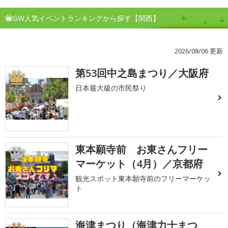
GW人気イベントランキングから探す【関西】
2026/08/06 更新
第53回中之島まつり／大阪府
1
日本最大級の市民祭り
東本願寺前 お東さんフリー
2
マーケット（4月）／京都府
観光スポット東本願寺前のフリーマーケッ
ト
海津まつり（海津力士まつ