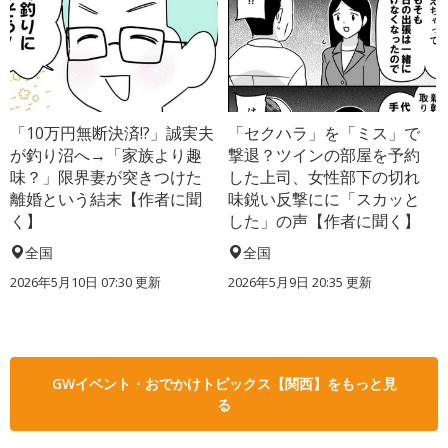
「10万円無断決済!?」誠実夫
「セクハラ」を「ミス」で
が釣り沼へ→「家族より趣
撃退？ツインの部屋を予約
味？」限界妻が突きつけた
した上司、女性部下の切れ
離婚という結末【作者に聞
味鋭い反撃にに「スカッと
く】
した」の声【作者に聞く】
全国
全国
2026年5月10日 07:30 更新
2026年5月9日 20:35 更新
GWイベント・おでかけトピックス【関西】をもっと見
る