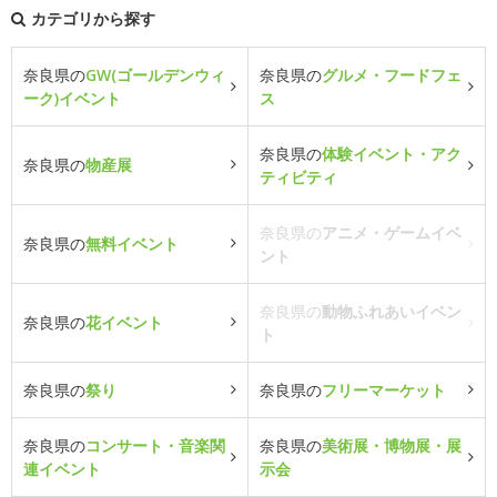
カテゴリから探す
奈良県の
GW(ゴールデンウィ
奈良県の
グルメ・フードフェ
ーク)イベント
ス
奈良県の
体験イベント・アク
奈良県の
物産展
ティビティ
奈良県の
アニメ・ゲームイベ
奈良県の
無料イベント
ント
奈良県の
動物ふれあいイベン
奈良県の
花イベント
ト
奈良県の
祭り
奈良県の
フリーマーケット
奈良県の
コンサート・音楽関
奈良県の
美術展・博物展・展
連イベント
示会