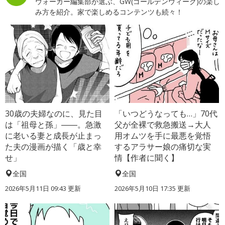
ウォーカー編集部が選ぶ、GW(ゴールデンウィーク)の楽し
み方を紹介。家で楽しめるコンテンツも続々！
30歳の夫婦なのに、見た目
「いつどうなっても…」70代
は「祖母と孫」――。急激
父が全裸で救急搬送→大人
に老いる妻と成長が止まっ
用オムツを手に最悪を覚悟
た夫の漫画が描く「歳と幸
するアラサー娘の痛切な実
せ」
情【作者に聞く】
全国
全国
2026年5月11日 09:43 更新
2026年5月10日 17:35 更新