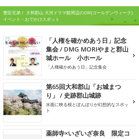
豊臣兄弟！ 大和郡山 大河ドラマ館周辺のGW(ゴールデンウィーク)
イベント・おでかけスポット
「人権を確かめあう日」記念
集会 / DMG MORIやまと郡山
城ホール 小ホール
「人権確かめあう日」記念集会
第65回大和郡山「お城まつ
り」 / 史跡郡山城跡
水面に映る桜とぼんぼりが幻想的なスポッ
ト
薬師寺×いざいざ奈良 限定コ