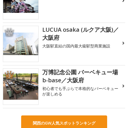
LUCUA osaka (ルクア大阪)／
2
大阪府
大阪駅直結の国内最大級駅型商業施設
万博記念公園 バーベキュー場
3
b-base／大阪府
初心者でも手ぶらで本格的なバーベキュー
が楽しめる
関西のGW人気スポットランキング