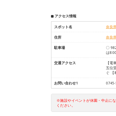
アクセス情報
スポット名
奈良
住所
奈良
駐車場
〇 98
は8:0
交通アクセス
【電
五位堂
ぐ 【
お問い合わせ1
0745
※施設やイベントが休園・中止に
ください。