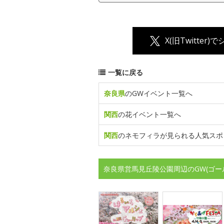
X(旧Twitter)
一覧に戻る
奈良県
のGWイベント一覧へ
関西
の花イベント一覧へ
関西
のネモフィラが見られる人気スポ
奈良県営馬見丘陵公園周辺のGW(ゴー