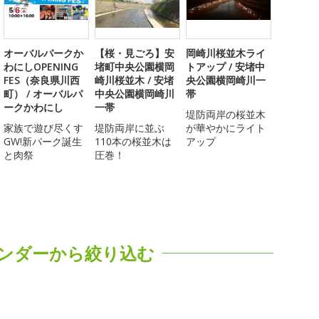
オーバルパークか
【桜・見ごろ】安
岡崎川桜並木ライ
わにしOPENING
堵町中央公園横岡
トアップ / 安堵中
FES（奈良県川西
崎川桜並木 / 安堵
央公園横岡崎川一
町） / オーバルパ
中央公園横岡崎川
帯
ークかわにし
一帯
堤防両岸の桜並木
家族で遊び尽くす
堤防両岸に並ぶ
が華やかにライト
GW!新パーク誕生
110本の桜並木は
アップ
と肉祭
圧巻！
ンダーから絞り込む