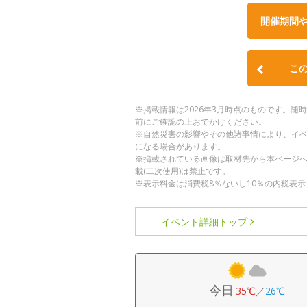
開催期間
こ
※掲載情報は2026年3月時点のものです。
前にご確認の上おでかけください。
※自然災害の影響やその他諸事情により、イ
になる場合があります。
※掲載されている画像は取材先から本ページ
載(二次使用)は禁止です。
※表示料金は消費税8％ないし10％の内税表示
イベント詳細
トップ
今日
35℃
／
26℃