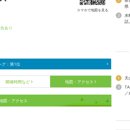
奈
1
県
スマホで地図を見る
水
2
話
場合あり
ング：第1位
天
1
開催時間など
地図・アクセス
T
2
／
地図・アクセス