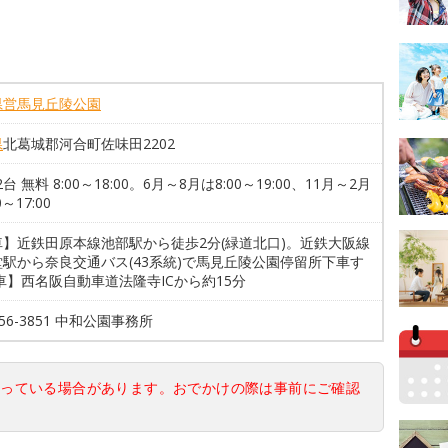
県営馬見丘陵公園
県
北葛城郡河合町佐味田2202
2台 無料 8:00～18:00。6月～8月は8:00～19:00、11月～2月
0～17:00
車】近鉄田原本線池部駅から徒歩2分(緑道北口)。近鉄大阪線
駅から奈良交通バス(43系統)で馬見丘陵公園停留所下車す
車】西名阪自動車道法隆寺ICから約15分
-56-3851 中和公園事務所
なっている場合があります。おでかけの際は事前にご確認