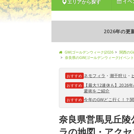
イベ
エリアから探す
2026年の
GW(ゴールデンウィーク)2026
関西のG
奈良県のGW(ゴールデンウィーク)イベント
ネモフィラ
・
潮干狩り
・
おすすめ
【最大12連休も】202
おすすめ
避術をご紹介
今年のGWどこ行く！？
おすすめ
奈良県営馬見丘陵
ラの地図・アクセ