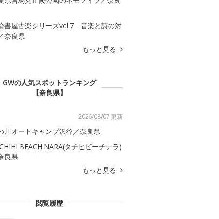
良県営馬見丘陵公園のネモフィラ／奈良
輪書屋古楽シリーズvol.7 音楽と詩の対
／奈良県
もっと見る
GWの人気スポットランキング
【奈良県】
2026/08/07 更新
の川オートキャンプ沢谷／奈良県
ACHIHI BEACH NARA(タチヒビーチナラ)
奈良県
もっと見る
閲覧履歴