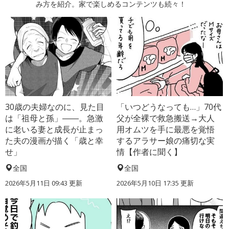
み方を紹介。家で楽しめるコンテンツも続々！
30歳の夫婦なのに、見た目
「いつどうなっても…」70代
は「祖母と孫」――。急激
父が全裸で救急搬送→大人
に老いる妻と成長が止まっ
用オムツを手に最悪を覚悟
た夫の漫画が描く「歳と幸
するアラサー娘の痛切な実
せ」
情【作者に聞く】
全国
全国
2026年5月11日 09:43 更新
2026年5月10日 17:35 更新