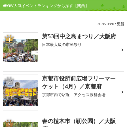
GW人気イベントランキングから探す【関西】
2026/08/07 更新
第53回中之島まつり／大阪府
1
日本最大級の市民祭り
京都市役所前広場フリーマー
2
ケット（4月）／京都府
京都市内で駅近 アクセス抜群会場
春の植木市（靭公園）／大阪
3