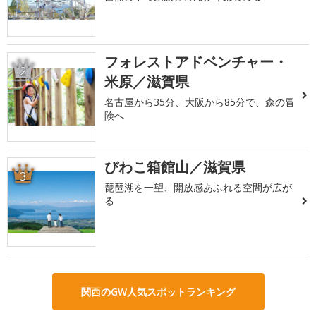
フォレストアドベンチャー・
2
米原／滋賀県
名古屋から35分、大阪から85分で、森の冒
険へ
びわこ箱館山／滋賀県
3
琵琶湖を一望、開放感あふれる空間が広が
る
関西のGW人気スポットランキング