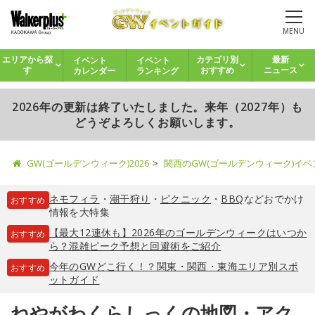
MENU
イベント
イベント
エリアから探
カテゴリ別
最新
カレンダー
ランキング
す
おすすめ
ニュース
2026年の更新は終了いたしました。来年（2027年）も
どうぞよろしくお願いします。
GW(ゴールデンウィーク)2026
関西のGW(ゴールデンウィーク)イ
ネモフィラ
・
潮干狩り
・
ピクニック
・
BBQ
などおでかけ
おすすめ
情報を大特集
【最大12連休も】2026年のゴールデンウィークはいつか
おすすめ
ら？混雑ピーク予想と回避術をご紹介
今年のGWどこ行く！？関東・関西・東海エリア別スポ
おすすめ
ットガイド
ねやがわくらしっくの地図・アク