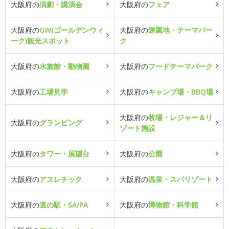
大阪府の
演劇・講演会
大阪府の
フェア
大阪府の
GW(ゴールデンウィ
大阪府の
遊園地・テーマパー
ーク)観光スポット
ク
大阪府の
水族館・動物園
大阪府の
フードテーマパーク
大阪府の
工場見学
大阪府の
キャンプ場・BBQ場
大阪府の
牧場・レジャー＆リ
大阪府の
グランピング
ゾート施設
大阪府の
タワー・展望台
大阪府の
公園
大阪府の
アスレチック
大阪府の
温泉・スパリゾート
大阪府の
道の駅・SA/PA
大阪府の
博物館・科学館