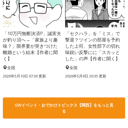
「10万円無断決済!?」誠実夫
「セクハラ」を「ミス」で
が釣り沼へ→「家族より趣
撃退？ツインの部屋を予約
味？」限界妻が突きつけた
した上司、女性部下の切れ
離婚という結末【作者に聞
味鋭い反撃にに「スカッと
く】
した」の声【作者に聞く】
全国
全国
2026年5月10日 07:30 更新
2026年5月9日 20:35 更新
GWイベント・おでかけトピックス【関西】をもっと見
る