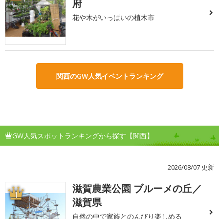
府
花や木がいっぱいの植木市
関西のGW人気イベントランキング
GW人気スポットランキングから探す【関西】
2026/08/07 更新
滋賀農業公園 ブルーメの丘／
1
滋賀県
自然の中で家族とのんびり楽しめる