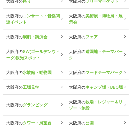
大阪府の
祭り
大阪府の
フリーマーケット
大阪府の
コンサート・音楽関
大阪府の
美術展・博物展・展
連イベント
示会
大阪府の
演劇・講演会
大阪府の
フェア
大阪府の
GW(ゴールデンウィ
大阪府の
遊園地・テーマパー
ーク)観光スポット
ク
大阪府の
水族館・動物園
大阪府の
フードテーマパーク
大阪府の
工場見学
大阪府の
キャンプ場・BBQ場
大阪府の
牧場・レジャー＆リ
大阪府の
グランピング
ゾート施設
大阪府の
タワー・展望台
大阪府の
公園