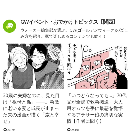
GWイベント・おでかけトピックス【関西】
ウォーカー編集部が選ぶ、GW(ゴールデンウィーク)の楽し
み方を紹介。家で楽しめるコンテンツも続々！
30歳の夫婦なのに、見た目
「いつどうなっても…」70代
は「祖母と孫」――。急激
父が全裸で救急搬送→大人
に老いる妻と成長が止まっ
用オムツを手に最悪を覚悟
た夫の漫画が描く「歳と幸
するアラサー娘の痛切な実
せ」
情【作者に聞く】
全国
全国