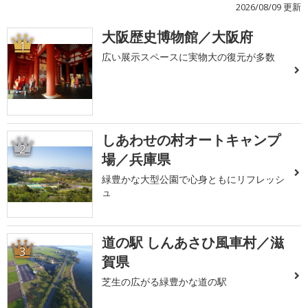
2026/08/09 更新
大阪歴史博物館／大阪府
1
広い展示スペースに実物大の復元が多数
しあわせの村オートキャンプ
2
場／兵庫県
緑豊かな大型公園で心身ともにリフレッシ
ュ
道の駅 しんあさひ風車村／滋
3
賀県
芝生の広がる緑豊かな道の駅