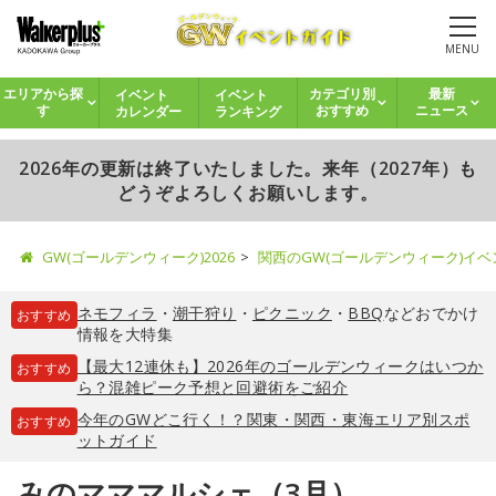
MENU
イベント
イベント
エリアから探
カテゴリ別
最新
カレンダー
ランキング
す
おすすめ
ニュース
2026年の更新は終了いたしました。来年（2027年）も
どうぞよろしくお願いします。
GW(ゴールデンウィーク)2026
関西のGW(ゴールデンウィーク)イ
ネモフィラ
・
潮干狩り
・
ピクニック
・
BBQ
などおでかけ
おすすめ
情報を大特集
【最大12連休も】2026年のゴールデンウィークはいつか
おすすめ
ら？混雑ピーク予想と回避術をご紹介
今年のGWどこ行く！？関東・関西・東海エリア別スポ
おすすめ
ットガイド
みのマママルシェ（3月）