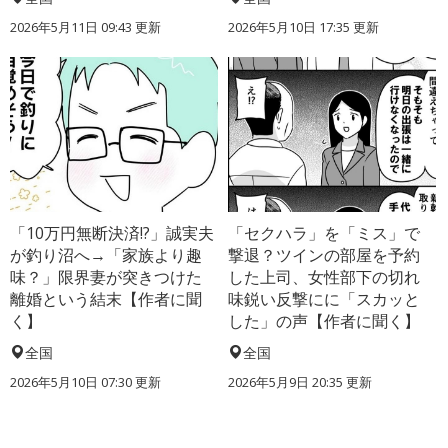
2026年5月11日 09:43 更新
2026年5月10日 17:35 更新
「10万円無断決済!?」誠実夫
「セクハラ」を「ミス」で
が釣り沼へ→「家族より趣
撃退？ツインの部屋を予約
味？」限界妻が突きつけた
した上司、女性部下の切れ
離婚という結末【作者に聞
味鋭い反撃にに「スカッと
く】
した」の声【作者に聞く】
全国
全国
2026年5月10日 07:30 更新
2026年5月9日 20:35 更新