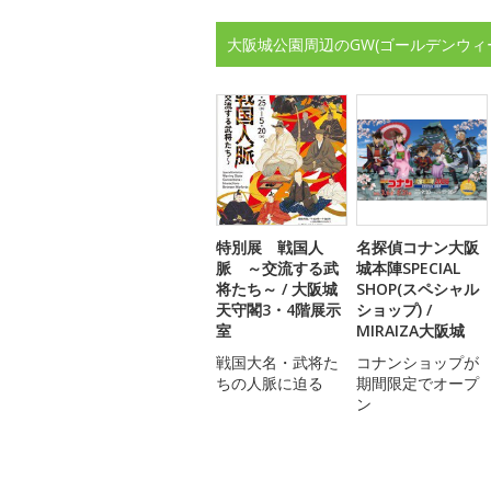
大阪城公園周辺のGW(ゴールデンウィ
特別展 戦国人
名探偵コナン大阪
脈 ～交流する武
城本陣SPECIAL
将たち～ / 大阪城
SHOP(スペシャル
天守閣3・4階展示
ショップ) /
室
MIRAIZA大阪城
戦国大名・武将た
コナンショップが
ちの人脈に迫る
期間限定でオープ
ン