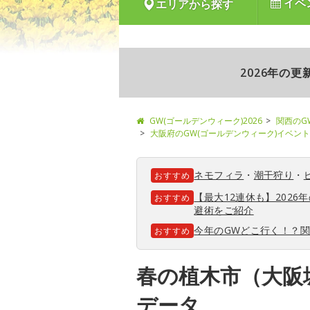
イベ
エリアから探す
2026年の
GW(ゴールデンウィーク)2026
関西のG
大阪府のGW(ゴールデンウィーク)イベント
ネモフィラ
・
潮干狩り
・
おすすめ
【最大12連休も】202
おすすめ
避術をご紹介
今年のGWどこ行く！？
おすすめ
春の植木市（大阪
データ