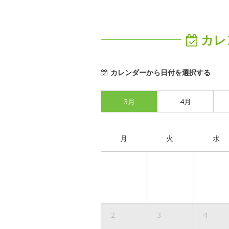
カレ
カレンダーから日付を選択する
3月
4月
月
火
水
2
3
4