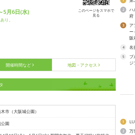
第
1
ハ
2
このページをスマホで
～5月6日(水)
見る
府
合あり。
ア
3
ー
阪
名
4
ブ
5
ジ
開催時間など
地図・アクセス
タ
植木市（大阪城公園）
L
1
城公園
万
2