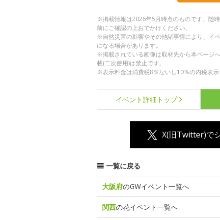
※掲載情報は2026年5月時点のものです。
前にご確認の上おでかけください。
※自然災害の影響やその他諸事情により、イ
になる場合があります。
※掲載されている画像は取材先から本ページ
載(二次使用)は禁止です。
※表示料金は消費税8％ないし10％の内税表示
イベント詳細
トップ
X(旧Twitter)
一覧に戻る
大阪府
のGWイベント一覧へ
関西
の花イベント一覧へ