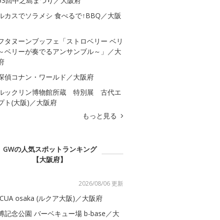
53回中之島まつり／大阪府
ルカスでソラメシ 食べるで↑BBQ／大阪
フタヌーンブッフェ「ストロベリー ベリ
～ベリーが奏でるアンサンブル～」／大
府
探偵コナン・ワールド／大阪府
ルックリン博物館所蔵 特別展 古代エ
プト(大阪)／大阪府
もっと見る
GWの人気スポットランキング
【大阪府】
2026/08/06 更新
UCUA osaka (ルクア大阪)／大阪府
博記念公園 バーベキュー場 b-base／大