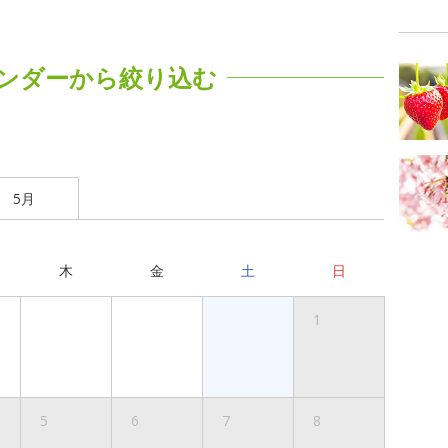
ンダーから絞り込む
5月
木
金
土
日
1
5
6
7
8