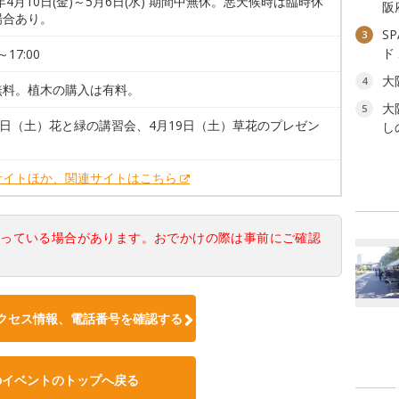
6年4月10日(金)～5月6日(水) 期間中無休。悪天候時は臨時休
阪
場合あり。
S
3
ド
～17:00
大
4
無料。植木の購入は有料。
大
5
5日（土）花と緑の講習会、4月19日（土）草花のプレゼン
し
サイトほか、関連サイトはこちら
なっている場合があります。おでかけの際は事前にご確認
クセス情報、電話番号を確認する
のイベントのトップへ戻る