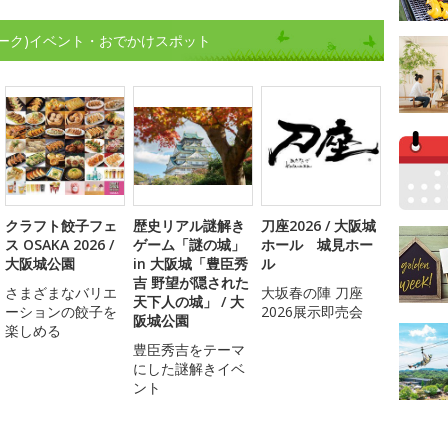
ーク)イベント・おでかけスポット
クラフト餃子フェ
歴史リアル謎解き
刀座2026 / 大阪城
ス OSAKA 2026 /
ゲーム「謎の城」
ホール 城見ホー
大阪城公園
in 大阪城「豊臣秀
ル
吉 野望が隠された
さまざまなバリエ
大坂春の陣 刀座
天下人の城」 / 大
ーションの餃子を
2026展示即売会
阪城公園
楽しめる
豊臣秀吉をテーマ
にした謎解きイベ
ント