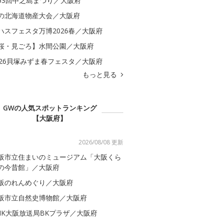
53回中之島まつり／大阪府
の北海道物産大会／大阪府
ハスフェスタ万博2026春／大阪府
桜・見ごろ】水間公園／大阪府
026貝塚みずま春フェスタ／大阪府
もっと見る
GWの人気スポットランキング
【大阪府】
2026/08/08 更新
阪市立住まいのミュージアム「大阪くら
の今昔館」／大阪府
阪のれんめぐり／大阪府
阪市立自然史博物館／大阪府
HK大阪放送局BKプラザ／大阪府