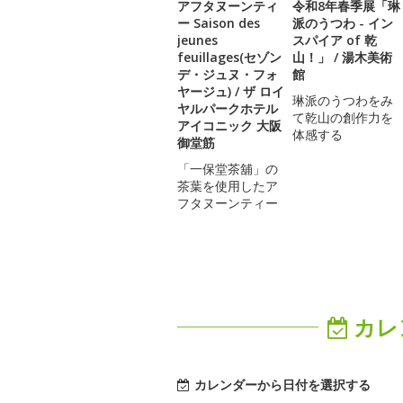
アフタヌーンティ
令和8年春季展「琳
ー Saison des
派のうつわ - イン
jeunes
スパイア of 乾
feuillages(セゾン
山！」 / 湯木美術
デ・ジュヌ・フォ
館
ヤージュ) / ザ ロイ
琳派のうつわをみ
ヤルパークホテル
て乾山の創作力を
アイコニック 大阪
体感する
御堂筋
「一保堂茶舖」の
茶葉を使用したア
フタヌーンティー
カレ
カレンダーから日付を選択する