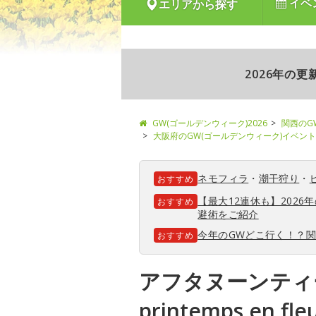
イベ
エリアから探す
2026年の
GW(ゴールデンウィーク)2026
関西のG
大阪府のGW(ゴールデンウィーク)イベント
ネモフィラ
・
潮干狩り
・
おすすめ
【最大12連休も】202
おすすめ
避術をご紹介
今年のGWどこ行く！？
おすすめ
アフタヌーンティ
printemps en f