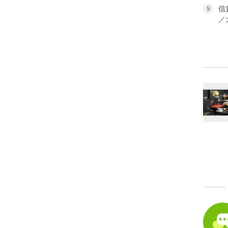
信
5
／