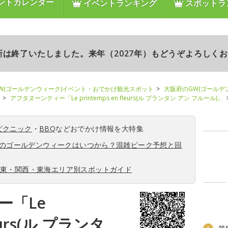
ントカレンダー
イベントランキング
スポットラ
更新は終了いたしました。来年（2027年）もどうぞよろしく
W(ゴールデンウィーク)イベント・おでかけ観光スポット
大阪府のGW(ゴールデ
アフタヌーンティー「Le printemps en fleurs(ル プランタン アン フルール)」
ピクニック
・
BBQ
などおでかけ情報を大特集
6年のゴールデンウィークはいつから？混雑ピーク予想と回
関東・関西・東海エリア別スポットガイド
ー「Le
leurs(ル プランタ