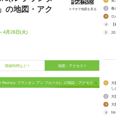
第
1
)」の地図・アク
春
2
スマホで地図を見る
ロ
3
【
4
～4月28日(火)
2
5
開催時間など
地図・アクセス
en fleurs(ル プランタン アン フルール)」の地図・アクセス
大
1
し
大
2
大
3
N
4