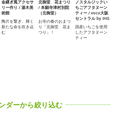
金継ぎ風アクセサ
北御堂 花まつり
ノスタルジックい
リー作り / 湯木美
/ 本願寺津村別院
ちごアフタヌーン
術館
（北御堂）
ティー / voco大阪
セントラル by IHG
陶片を繋ぎ、輝く
お寺の春のおまつ
新たな命を吹き込
り「北御堂 花ま
国産いちごを使用
む
つり」！
したアフタヌーン
ティー
ンダーから絞り込む