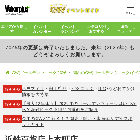
MENU
イベント
イベント
エリアから探
カテゴリ別
最新
カレンダー
ランキング
す
おすすめ
ニュース
2026年の更新は終了いたしました。来年（2027年）も
どうぞよろしくお願いします。
GW(ゴールデンウィーク)2026
関西のGW(ゴールデンウィーク)イ
ネモフィラ
・
潮干狩り
・
ピクニック
・
BBQ
などおでかけ
おすすめ
情報を大特集
【最大12連休も】2026年のゴールデンウィークはいつか
おすすめ
ら？混雑ピーク予想と回避術をご紹介
今年のGWどこ行く！？関東・関西・東海エリア別スポ
おすすめ
ットガイド
近鉄百貨店上本町店