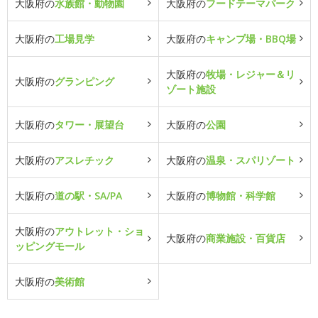
大阪府の
水族館・動物園
大阪府の
フードテーマパーク
大阪府の
工場見学
大阪府の
キャンプ場・BBQ場
大阪府の
牧場・レジャー＆リ
大阪府の
グランピング
ゾート施設
大阪府の
タワー・展望台
大阪府の
公園
大阪府の
アスレチック
大阪府の
温泉・スパリゾート
大阪府の
道の駅・SA/PA
大阪府の
博物館・科学館
大阪府の
アウトレット・ショ
大阪府の
商業施設・百貨店
ッピングモール
大阪府の
美術館