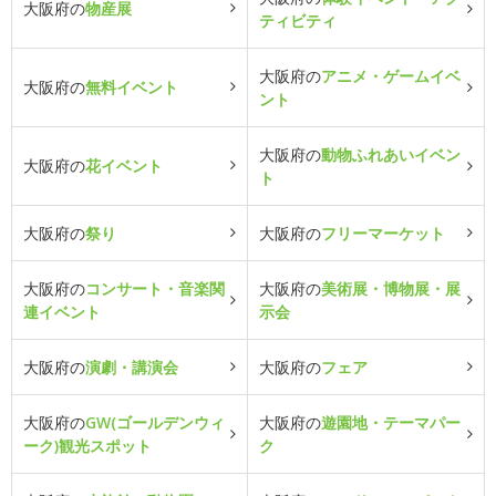
大阪府の
物産展
ティビティ
大阪府の
アニメ・ゲームイベ
大阪府の
無料イベント
ント
大阪府の
動物ふれあいイベン
大阪府の
花イベント
ト
大阪府の
祭り
大阪府の
フリーマーケット
大阪府の
コンサート・音楽関
大阪府の
美術展・博物展・展
連イベント
示会
大阪府の
演劇・講演会
大阪府の
フェア
大阪府の
GW(ゴールデンウィ
大阪府の
遊園地・テーマパー
ーク)観光スポット
ク