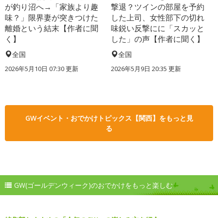
が釣り沼へ→「家族より趣
撃退？ツインの部屋を予約
味？」限界妻が突きつけた
した上司、女性部下の切れ
離婚という結末【作者に聞
味鋭い反撃にに「スカッと
く】
した」の声【作者に聞く】
全国
全国
2026年5月10日 07:30 更新
2026年5月9日 20:35 更新
GWイベント・おでかけトピックス【関西】をもっと見
る
GW(ゴールデンウィーク)のおでかけをもっと楽しむ