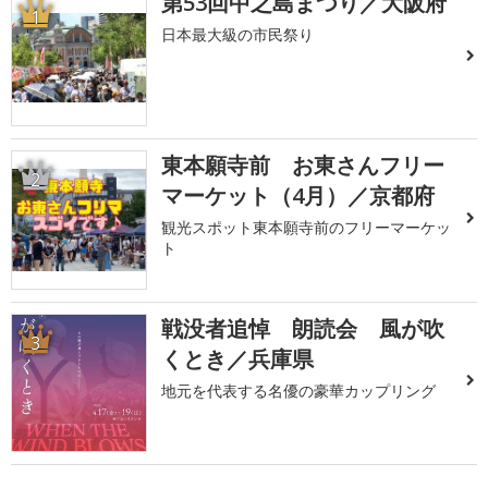
第53回中之島まつり／大阪府
1
日本最大級の市民祭り
東本願寺前 お東さんフリー
2
マーケット（4月）／京都府
観光スポット東本願寺前のフリーマーケッ
ト
戦没者追悼 朗読会 風が吹
3
くとき／兵庫県
地元を代表する名優の豪華カップリング