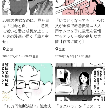
30歳の夫婦なのに、見た目
「いつどうなっても…」70代
は「祖母と孫」――。急激
父が全裸で救急搬送→大人
に老いる妻と成長が止まっ
用オムツを手に最悪を覚悟
た夫の漫画が描く「歳と幸
するアラサー娘の痛切な実
せ」
情【作者に聞く】
全国
全国
2026年5月11日 09:43 更新
2026年5月10日 17:35 更新
「10万円無断決済!?」誠実夫
「セクハラ」を「ミス」で