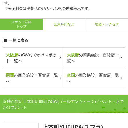
す。
※表示料金は消費税8％ないし10％の内税表示です。
スポット詳細
営業時間など
地図・アクセス
トップ
一覧に戻る
大阪府
のGWおでかけスポッ
大阪府
の商業施設・百貨店一
ト一覧へ
覧へ
関西
の商業施設・百貨店一覧
全国
の商業施設・百貨店一覧
へ
へ
近鉄百貨店上本町店周辺のGW(ゴールデンウィーク)イベント・おで
かけスポット
上本町YUFURA(ユフラ)