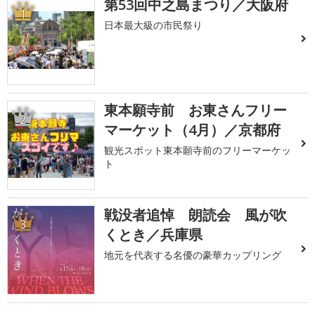
第53回中之島まつり／大阪府
1
日本最大級の市民祭り
東本願寺前 お東さんフリー
2
マーケット（4月）／京都府
観光スポット東本願寺前のフリーマーケッ
ト
戦没者追悼 朗読会 風が吹
3
くとき／兵庫県
地元を代表する名優の豪華カップリング