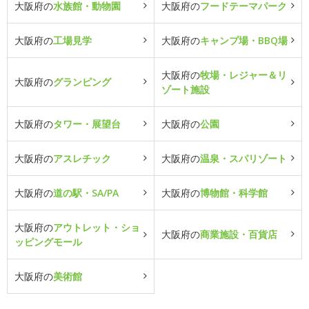
大阪府の
水族館・動物園
大阪府の
フードテーマパーク
大阪府の
工場見学
大阪府の
キャンプ場・BBQ場
大阪府の
牧場・レジャー＆リ
大阪府の
グランピング
ゾート施設
大阪府の
タワー・展望台
大阪府の
公園
大阪府の
アスレチック
大阪府の
温泉・スパリゾート
大阪府の
道の駅・SA/PA
大阪府の
博物館・科学館
大阪府の
アウトレット・ショ
大阪府の
商業施設・百貨店
ッピングモール
大阪府の
美術館