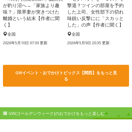
が釣り沼へ→「家族より趣
撃退？ツインの部屋を予約
味？」限界妻が突きつけた
した上司、女性部下の切れ
離婚という結末【作者に聞
味鋭い反撃にに「スカッと
く】
した」の声【作者に聞く】
全国
全国
2026年5月10日 07:30 更新
2026年5月9日 20:35 更新
GWイベント・おでかけトピックス【関西】をもっと見
る
GW(ゴールデンウィーク)のおでかけをもっと楽しむ