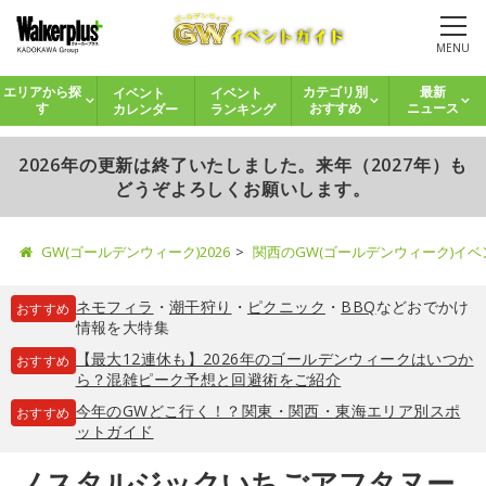
MENU
イベント
イベント
エリアから探
カテゴリ別
最新
カレンダー
ランキング
す
おすすめ
ニュース
2026年の更新は終了いたしました。来年（2027年）も
どうぞよろしくお願いします。
GW(ゴールデンウィーク)2026
関西のGW(ゴールデンウィーク)イ
ネモフィラ
・
潮干狩り
・
ピクニック
・
BBQ
などおでかけ
おすすめ
情報を大特集
【最大12連休も】2026年のゴールデンウィークはいつか
おすすめ
ら？混雑ピーク予想と回避術をご紹介
今年のGWどこ行く！？関東・関西・東海エリア別スポ
おすすめ
ットガイド
ノスタルジックいちごアフタヌー