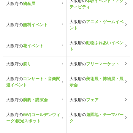
大阪府の
体験イベント・アク
大阪府の
物産展
ティビティ
大阪府の
アニメ・ゲームイベ
大阪府の
無料イベント
ント
大阪府の
動物ふれあいイベン
大阪府の
花イベント
ト
大阪府の
祭り
大阪府の
フリーマーケット
大阪府の
コンサート・音楽関
大阪府の
美術展・博物展・展
連イベント
示会
大阪府の
演劇・講演会
大阪府の
フェア
大阪府の
GW(ゴールデンウィ
大阪府の
遊園地・テーマパー
ーク)観光スポット
ク