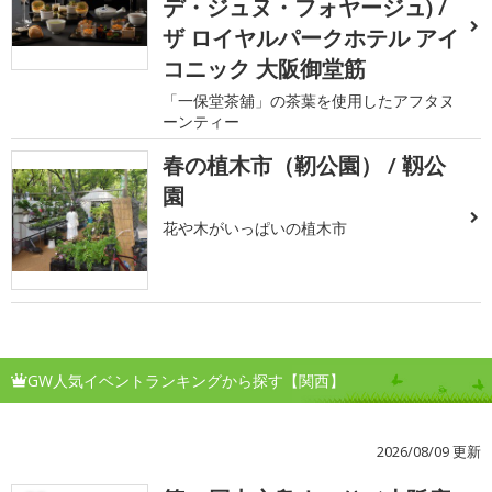
デ・ジュヌ・フォヤージュ) /
ザ ロイヤルパークホテル アイ
コニック 大阪御堂筋
「一保堂茶舖」の茶葉を使用したアフタヌ
ーンティー
春の植木市（靭公園） / 靱公
園
花や木がいっぱいの植木市
GW人気イベントランキングから探す【関西】
2026/08/09 更新