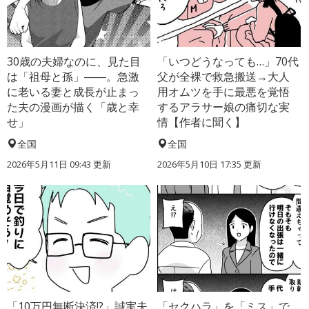
30歳の夫婦なのに、見た目
「いつどうなっても…」70代
は「祖母と孫」――。急激
父が全裸で救急搬送→大人
に老いる妻と成長が止まっ
用オムツを手に最悪を覚悟
た夫の漫画が描く「歳と幸
するアラサー娘の痛切な実
せ」
情【作者に聞く】
全国
全国
2026年5月11日 09:43 更新
2026年5月10日 17:35 更新
「10万円無断決済!?」誠実夫
「セクハラ」を「ミス」で