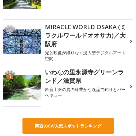
MIRACLE WORLD OSAKA (ミ
2
ラクルワールドオオサカ)／大
阪府
光と映像が織りなす没入型デジタルアート
空間
いわなの里永源寺グリーンラ
3
ンド／滋賀県
鈴鹿山脈の麓の緑豊かな渓流で釣りとバー
ベキュー
関西のGW人気スポットランキング