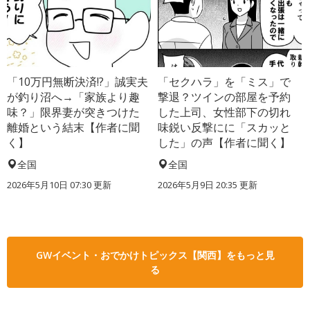
「10万円無断決済!?」誠実夫
「セクハラ」を「ミス」で
が釣り沼へ→「家族より趣
撃退？ツインの部屋を予約
味？」限界妻が突きつけた
した上司、女性部下の切れ
離婚という結末【作者に聞
味鋭い反撃にに「スカッと
く】
した」の声【作者に聞く】
全国
全国
2026年5月10日 07:30 更新
2026年5月9日 20:35 更新
GWイベント・おでかけトピックス【関西】をもっと見
る