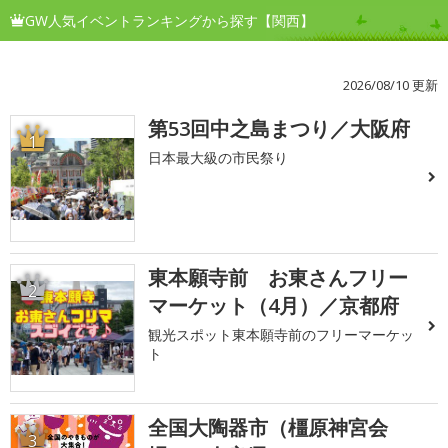
GW人気イベントランキングから探す【関西】
2026/08/10 更新
第53回中之島まつり／大阪府
1
日本最大級の市民祭り
東本願寺前 お東さんフリー
2
マーケット（4月）／京都府
観光スポット東本願寺前のフリーマーケッ
ト
全国大陶器市（橿原神宮会
3