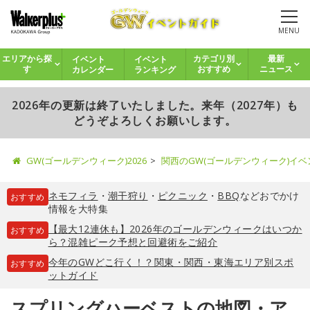
MENU
イベント
イベント
エリアから探
カテゴリ別
最新
カレンダー
ランキング
す
おすすめ
ニュース
2026年の更新は終了いたしました。来年（2027年）も
どうぞよろしくお願いします。
GW(ゴールデンウィーク)2026
関西のGW(ゴールデンウィーク)イ
ネモフィラ
・
潮干狩り
・
ピクニック
・
BBQ
などおでかけ
おすすめ
情報を大特集
【最大12連休も】2026年のゴールデンウィークはいつか
おすすめ
ら？混雑ピーク予想と回避術をご紹介
今年のGWどこ行く！？関東・関西・東海エリア別スポ
おすすめ
ットガイド
スプリングハーベストの地図・ア