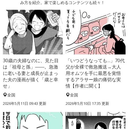
み方を紹介。家で楽しめるコンテンツも続々！
30歳の夫婦なのに、見た目
「いつどうなっても…」70代
は「祖母と孫」――。急激
父が全裸で救急搬送→大人
に老いる妻と成長が止まっ
用オムツを手に最悪を覚悟
た夫の漫画が描く「歳と幸
するアラサー娘の痛切な実
せ」
情【作者に聞く】
全国
全国
2026年5月11日 09:43 更新
2026年5月10日 17:35 更新