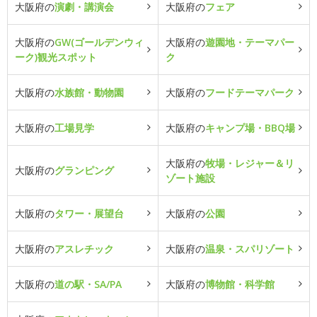
大阪府の
演劇・講演会
大阪府の
フェア
大阪府の
GW(ゴールデンウィ
大阪府の
遊園地・テーマパー
ーク)観光スポット
ク
大阪府の
水族館・動物園
大阪府の
フードテーマパーク
大阪府の
工場見学
大阪府の
キャンプ場・BBQ場
大阪府の
牧場・レジャー＆リ
大阪府の
グランピング
ゾート施設
大阪府の
タワー・展望台
大阪府の
公園
大阪府の
アスレチック
大阪府の
温泉・スパリゾート
大阪府の
道の駅・SA/PA
大阪府の
博物館・科学館