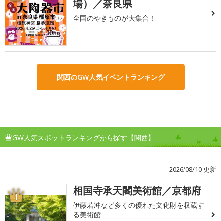
場）／奈良県
全国のやきものが大集合！
関西のGW人気イベントランキング
GW人気スポットランキングから探す【関西】
2026/08/10 更新
相国寺承天閣美術館／京都府
1
伊藤若冲など多くの優れた文化財を収蔵す
る美術館