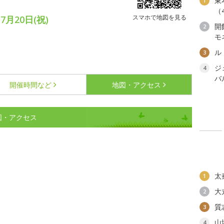
東
1
（
スマホで地図を見る
7月20日(祝)
開
2
モ
ル
3
ジ
4
バ
開催時間など
地図・アクセス
地図・アクセス
太
1
大
2
質
3
山
4