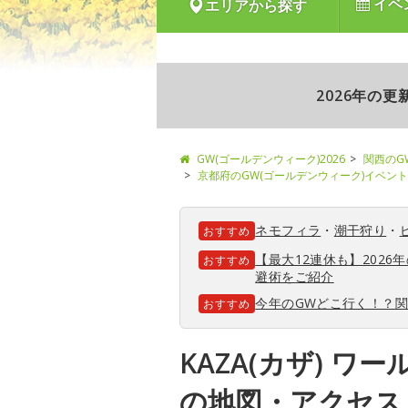
イベ
エリアから探す
2026年の
GW(ゴールデンウィーク)2026
関西のG
京都府のGW(ゴールデンウィーク)イベント
ネモフィラ
・
潮干狩り
・
おすすめ
【最大12連休も】202
おすすめ
避術をご紹介
今年のGWどこ行く！？
おすすめ
KAZA(カザ) ワ
の地図・アクセス