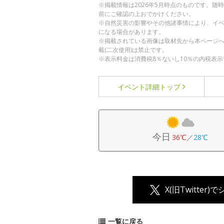
※掲載情報は2026年5月時点のものです。
前にご確認の上おでかけください。
※自然災害の影響やその他諸事情により、イ
になる場合があります。
※掲載されている画像は取材先から本ページ
載(二次使用)は禁止です。
※表示料金は消費税8％ないし10％の内税表示
イベント詳細
トップ
今日
36℃
／
28℃
X(旧Twitter)
一覧に戻る