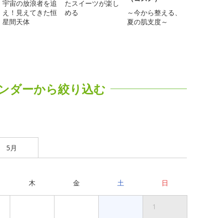
宇宙の放浪者を追
たスイーツが楽し
え！見えてきた恒
める
～今から整える、
星間天体
夏の肌支度～
ンダーから絞り込む
5月
木
金
土
日
1