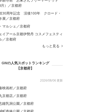
本願寺前 お東さんフリーマーケット
4月）／京都府
館30周年記念 没後100年 クロード・
ネ展／京都府
・マルシェ／京都府
ェイアール京都伊勢丹 コスメフェスティ
ル／京都府
もっと見る
GWの人気スポットランキング
【京都府】
2026/08/06 更新
秦映画村／京都府
丸京都店／京都府
志鐘乳洞公園／京都府
城町森林公園／京都府