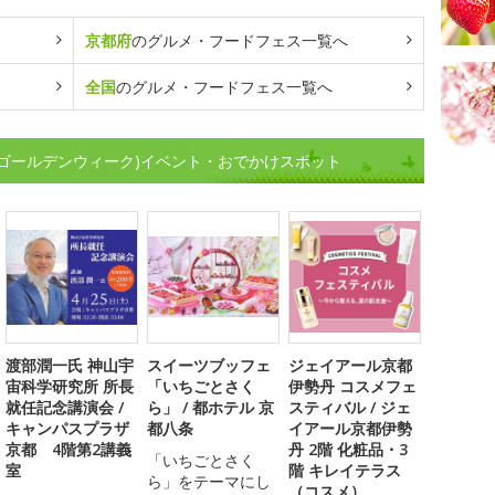
京都府
のグルメ・フードフェス一覧へ
全国
のグルメ・フードフェス一覧へ
(ゴールデンウィーク)イベント・おでかけスポット
渡部潤一氏 神山宇
スイーツブッフェ
ジェイアール京都
宙科学研究所 所長
「いちごとさく
伊勢丹 コスメフェ
就任記念講演会 /
ら」 / 都ホテル 京
スティバル / ジェ
キャンパスプラザ
都八条
イアール京都伊勢
京都 4階第2講義
丹 2階 化粧品・3
「いちごとさく
室
階 キレイテラス
ら」をテーマにし
（コスメ）