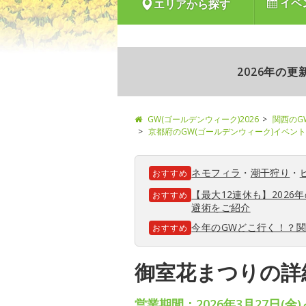
イベ
エリアから探す
2026年の
GW(ゴールデンウィーク)2026
関西のG
京都府のGW(ゴールデンウィーク)イベント
ネモフィラ
・
潮干狩り
・
おすすめ
【最大12連休も】202
おすすめ
避術をご紹介
今年のGWどこ行く！？
おすすめ
御室花まつりの詳
営業期間：2026年3月27日(金)