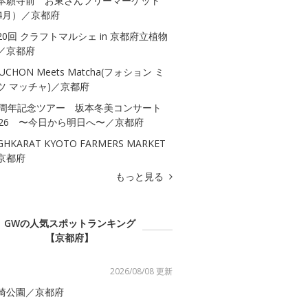
本願寺前 お東さんフリーマーケット
4月）／京都府
20回 クラフトマルシェ in 京都府立植物
／京都府
UCHON Meets Matcha(フォション ミ
ツ マッチャ)／京都府
0周年記念ツアー 坂本冬美コンサート
026 〜今日から明日へ〜／京都府
GHKARAT KYOTO FARMERS MARKET
京都府
もっと見る
GWの人気スポットランキング
【京都府】
2026/08/08 更新
崎公園／京都府