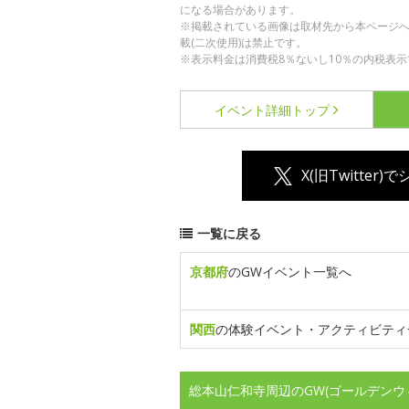
になる場合があります。
※掲載されている画像は取材先から本ページ
載(二次使用)は禁止です。
※表示料金は消費税8％ないし10％の内税表示
イベント詳細
トップ
X(旧Twitter)
一覧に戻る
京都府
のGWイベント一覧へ
関西
の体験イベント・アクティビティ
総本山仁和寺周辺のGW(ゴールデンウ