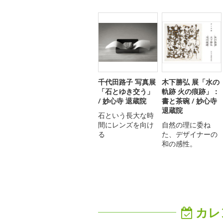
千代田路子 写真展
木下勝弘 展「水の
「石とゆき交う」
軌跡 火の痕跡」：
/ 妙心寺 退蔵院
書と茶碗 / 妙心寺
退蔵院
石という長大な時
間にレンズを向け
自然の理に委ね
る
た、デザイナーの
和の感性。
カレ