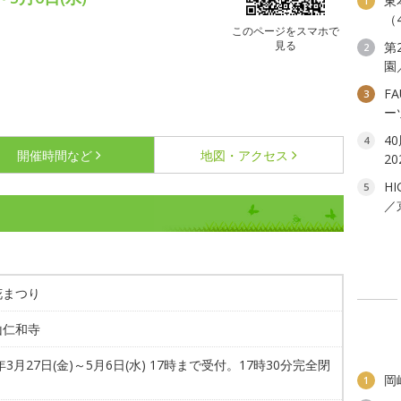
東
1
（
このページをスマホで
見る
第
2
園
FA
3
ー
4
4
開催時間など
地図・アクセス
2
HI
5
／
花まつり
山仁和寺
6年3月27日(金)～5月6日(水) 17時まで受付。17時30分完全閉
岡
1