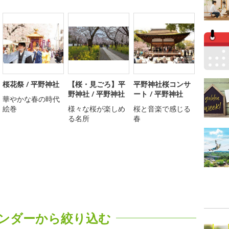
桜花祭 / 平野神社
【桜・見ごろ】平
平野神社桜コンサ
野神社 / 平野神社
ート / 平野神社
華やかな春の時代
絵巻
様々な桜が楽しめ
桜と音楽で感じる
る名所
春
ンダーから絞り込む