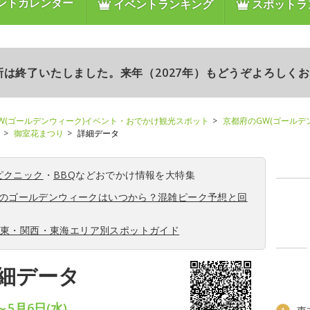
ントカレンダー
イベントランキング
スポットラ
更新は終了いたしました。来年（2027年）もどうぞよろしく
W(ゴールデンウィーク)イベント・おでかけ観光スポット
京都府のGW(ゴールデ
御室花まつり
詳細データ
ピクニック
・
BBQ
などおでかけ情報を大特集
6年のゴールデンウィークはいつから？混雑ピーク予想と回
関東・関西・東海エリア別スポットガイド
細データ
～5月6日(水)