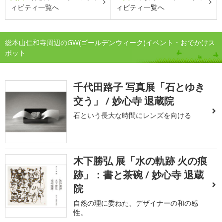
ィビティ一覧へ
ィビティ一覧へ
総本山仁和寺周辺のGW(ゴールデンウィーク)イベント・おでかけス
ポット
千代田路子 写真展「石とゆき
交う」 / 妙心寺 退蔵院
石という長大な時間にレンズを向ける
木下勝弘 展「水の軌跡 火の痕
跡」：書と茶碗 / 妙心寺 退蔵
院
自然の理に委ねた、デザイナーの和の感
性。