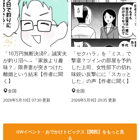
「10万円無断決済!?」誠実夫
「セクハラ」を「ミス」で
が釣り沼へ→「家族より趣
撃退？ツインの部屋を予約
味？」限界妻が突きつけた
した上司、女性部下の切れ
離婚という結末【作者に聞
味鋭い反撃にに「スカッと
く】
した」の声【作者に聞く】
全国
全国
2026年5月10日 07:30 更新
2026年5月9日 20:35 更新
GWイベント・おでかけトピックス【関西】をもっと見
る