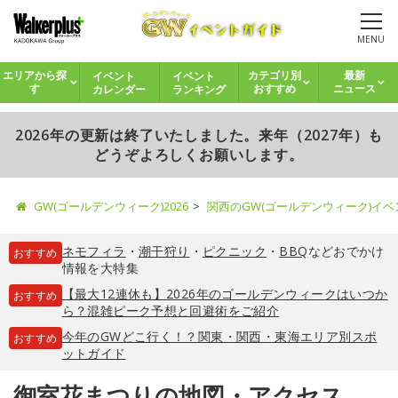
MENU
イベント
イベント
エリアから探
カテゴリ別
最新
カレンダー
ランキング
す
おすすめ
ニュース
2026年の更新は終了いたしました。来年（2027年）も
どうぞよろしくお願いします。
GW(ゴールデンウィーク)2026
関西のGW(ゴールデンウィーク)イ
ネモフィラ
・
潮干狩り
・
ピクニック
・
BBQ
などおでかけ
おすすめ
情報を大特集
【最大12連休も】2026年のゴールデンウィークはいつか
おすすめ
ら？混雑ピーク予想と回避術をご紹介
今年のGWどこ行く！？関東・関西・東海エリア別スポ
おすすめ
ットガイド
御室花まつりの地図・アクセス