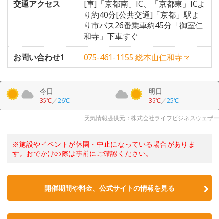
交通アクセス
[車]「京都南」IC、「京都東」ICよ
り約40分[公共交通]「京都」駅よ
り市バス26番乗車約45分「御室仁
和寺」下車すぐ
お問い合わせ1
075-461-1155 総本山仁和寺
今日
明日
35℃
／
26℃
36℃
／
25℃
天気情報提供元：株式会社ライフビジネスウェザー
※施設やイベントが休園・中止になっている場合がありま
す。おでかけの際は事前にご確認ください。
開催期間や料金、公式サイトの
情報を見る