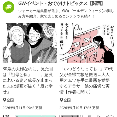
GWイベント・おでかけトピックス【関西】
ウォーカー編集部が選ぶ、GW(ゴールデンウィーク)の楽し
み方を紹介。家で楽しめるコンテンツも続々！
30歳の夫婦なのに、見た目
「いつどうなっても…」70代
は「祖母と孫」――。急激
父が全裸で救急搬送→大人
に老いる妻と成長が止まっ
用オムツを手に最悪を覚悟
た夫の漫画が描く「歳と幸
するアラサー娘の痛切な実
せ」
情【作者に聞く】
全国
全国
2026年5月11日 09:43 更新
2026年5月10日 17:35 更新