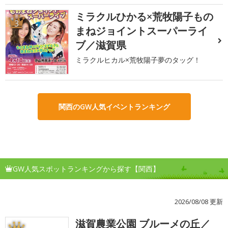
ミラクルひかる×荒牧陽子もの
3
まねジョイントスーパーライ
ブ／滋賀県
ミラクルヒカル×荒牧陽子夢のタッグ！
関西のGW人気イベントランキング
GW人気スポットランキングから探す【関西】
2026/08/08 更新
滋賀農業公園 ブルーメの丘／