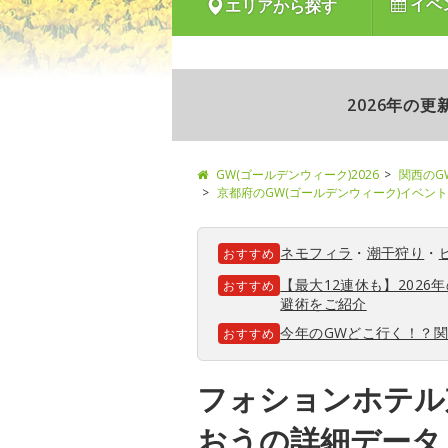
イベ
エリアから探す
2026年の
GW(ゴールデンウィーク)2026
関西のG
京都府のGW(ゴールデンウィーク)イベント
ネモフィラ
・
潮干狩り
・
おすすめ
【最大12連休も】202
おすすめ
避術をご紹介
今年のGWどこ行く！？
おすすめ
フォションホテル京
おうの詳細データ