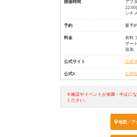
開催時間
アフタヌ
22:0
ンチメ
予約
要予
料金
有料 
ザート
追加
公式サイト
公式
公式X
公式
※施設やイベントが休園・中止に
ください。
地図・ア