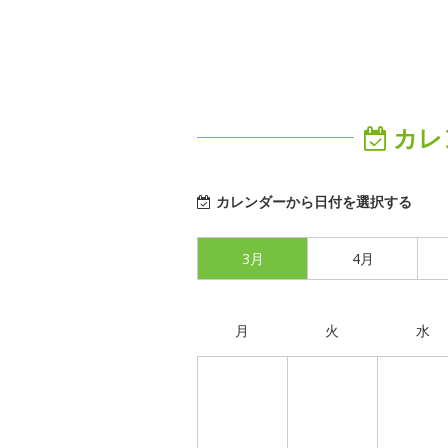
カレ
カレンダーから日付を選択する
3月
4月
月
火
水