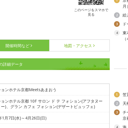
京
1
月
このページをスマホで
見る
絵
2
ド
3
東
4
（
開催時間など
地図・アクセス
うの詳細データ
ョンホテル京都Meetsあまおう
笠
1
ョンホテル京都 10F サロン ド テ フォション(アフタヌー
天
2
ー)、グラン カフェ フォション(デザートビュッフェ)
チ
3
年1月7日(水)～4月26日(日)
京
海
4