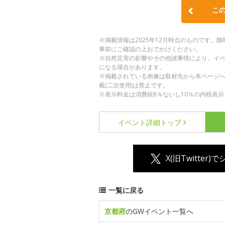
こ
※掲載情報は2025年12月時点のものです
事前にご確認の上おでかけください。
※自然災害の影響やその他諸事情により、イ
になる場合があります。
※掲載されている画像は取材先から本ページ
載(二次使用)は禁止です。
※表示料金は消費税8％ないし10％の内税表示
イベント詳細
トップ
X(旧Twitter)
一覧に戻る
京都府
のGWイベント一覧へ