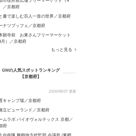
都市役所前広場フリーマーケット（4
）／京都府
と書で楽しむ百人一首の世界／京都府
ーナツブッフェ／京都府
本願寺前 お東さんフリーマーケット
4月）／京都府
もっと見る
GWの人気スポットランキング
【京都府】
2026/08/07 更新
置キャンプ場／京都府
橋立ビューランド／京都府
ームラボ バイオヴォルテックス 京都／
都府
上自衛隊 舞鶴地方総監部 会議所 (東郷