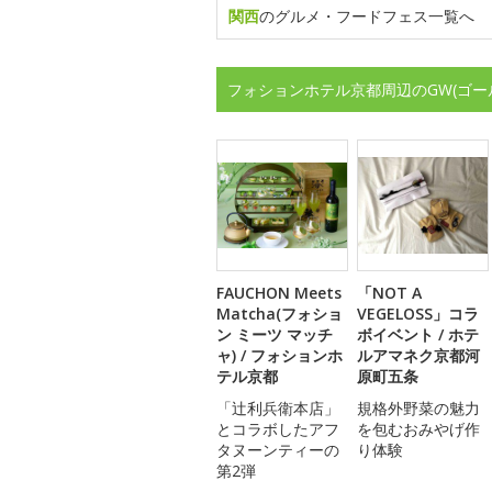
関西
のグルメ・フードフェス一覧へ
フォションホテル京都周辺のGW(ゴー
FAUCHON Meets
「NOT A
Matcha(フォショ
VEGELOSS」コラ
ン ミーツ マッチ
ボイベント / ホテ
ャ) / フォションホ
ルアマネク京都河
テル京都
原町五条
「辻利兵衛本店」
規格外野菜の魅力
とコラボしたアフ
を包むおみやげ作
タヌーンティーの
り体験
第2弾