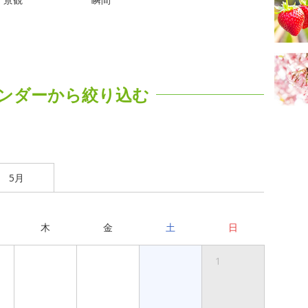
ンダーから絞り込む
5月
木
金
土
日
1