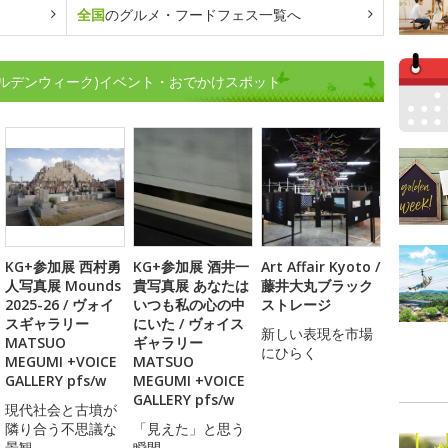
全国
のグルメ・フードフェス一覧へ
ルデンウィーク)イベント・おでかけスポット
KG+参加展 西村勇
KG+参加展 酒井一
Art Affair Kyoto /
人写真展 Mounds
貴写真展 あなたは
藤井大丸ブラック
2025-26 / ヴォイ
いつも私の心の中
ストレージ
スギャラリー
にいた / ヴォイス
新しい表現を市場
MATSUO
ギャラリー
にひらく
MEGUMI +VOICE
MATSUO
GALLERY pfs/w
MEGUMI +VOICE
GALLERY pfs/w
現代社会と古墳が
隣り合う不思議な
「見えた」と思う
景観
瞬間