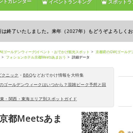
ントカレンダー
イベントランキング
スポットラ
更新は終了いたしました。来年（2027年）もどうぞよろしく
W(ゴールデンウィーク)イベント・おでかけ観光スポット
京都府のGW(ゴールデ
フォションホテル京都Meetsあまおう
詳細データ
ピクニック
・
BBQ
などおでかけ情報を大特集
6年のゴールデンウィークはいつから？混雑ピーク予想と回
関東・関西・東海エリア別スポットガイド
都Meetsあま