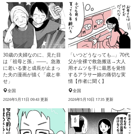
30歳の夫婦なのに、見た目
「いつどうなっても…」70代
は「祖母と孫」――。急激
父が全裸で救急搬送→大人
に老いる妻と成長が止まっ
用オムツを手に最悪を覚悟
た夫の漫画が描く「歳と幸
するアラサー娘の痛切な実
せ」
情【作者に聞く】
全国
全国
2026年5月11日 09:43 更新
2026年5月10日 17:35 更新