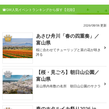
GW人気イベントランキングから探す【北陸】
2026/08/06 更新
あさひ舟川「春の四重奏」／
1
富山県
桜に合わせてチューリップと菜の花が咲き
誇る
【桜・見ごろ】朝日山公園／
2
富山県
富山県内有数の名所 朝日山公園のサクラ
春のホタルイカ祭り2026 in