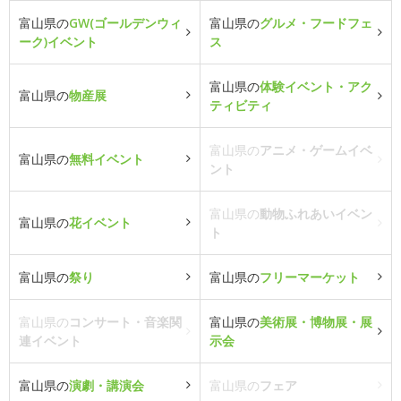
富山県の
GW(ゴールデンウィ
富山県の
グルメ・フードフェ
ーク)イベント
ス
富山県の
体験イベント・アク
富山県の
物産展
ティビティ
富山県の
アニメ・ゲームイベ
富山県の
無料イベント
ント
富山県の
動物ふれあいイベン
富山県の
花イベント
ト
富山県の
祭り
富山県の
フリーマーケット
富山県の
コンサート・音楽関
富山県の
美術展・博物展・展
連イベント
示会
富山県の
演劇・講演会
富山県の
フェア