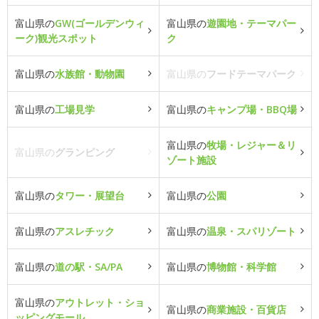
富山県の
GW(ゴールデンウィ
富山県の
遊園地・テーマパー
ーク)観光スポット
ク
富山県の
水族館・動物園
富山県の
フードテーマパーク
富山県の
工場見学
富山県の
キャンプ場・BBQ場
富山県の
牧場・レジャー＆リ
富山県の
グランピング
ゾート施設
富山県の
タワー・展望台
富山県の
公園
富山県の
アスレチック
富山県の
温泉・スパリゾート
富山県の
道の駅・SA/PA
富山県の
博物館・科学館
富山県の
アウトレット・ショ
富山県の
商業施設・百貨店
ッピングモール