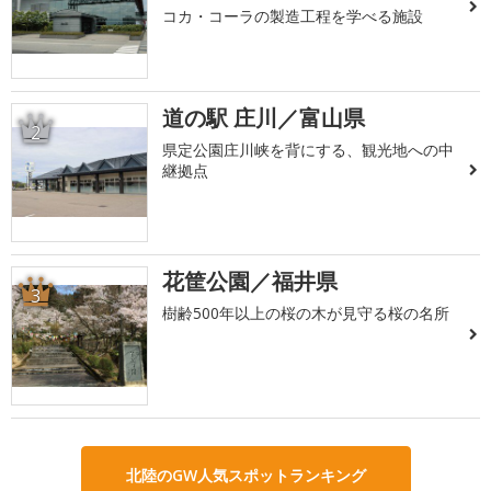
コカ・コーラの製造工程を学べる施設
道の駅 庄川／富山県
2
県定公園庄川峡を背にする、観光地への中
継拠点
花筐公園／福井県
3
樹齢500年以上の桜の木が見守る桜の名所
北陸のGW人気スポットランキング