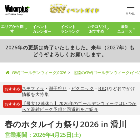
MENU
イベント
イベント
エリアから探
カテゴリ別
最新
カレンダー
ランキング
す
おすすめ
ニュース
2026年の更新は終了いたしました。来年（2027年）も
どうぞよろしくお願いします。
GW(ゴールデンウィーク)2026
北陸のGW(ゴールデンウィーク)イ
ネモフィラ
・
潮干狩り
・
ピクニック
・
BBQ
などおでかけ
おすすめ
情報を大特集
【最大12連休も】2026年のゴールデンウィークはいつか
おすすめ
ら？混雑ピーク予想と回避術をご紹介
春のホタルイカ祭り2026 in 滑川
営業期間：2026年4月25日(土)