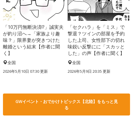
「10万円無断決済!?」誠実夫
「セクハラ」を「ミス」で
が釣り沼へ→「家族より趣
撃退？ツインの部屋を予約
味？」限界妻が突きつけた
した上司、女性部下の切れ
離婚という結末【作者に聞
味鋭い反撃にに「スカッと
く】
した」の声【作者に聞く】
全国
全国
2026年5月10日 07:30 更新
2026年5月9日 20:35 更新
GWイベント・おでかけトピックス【北陸】をもっと見
る