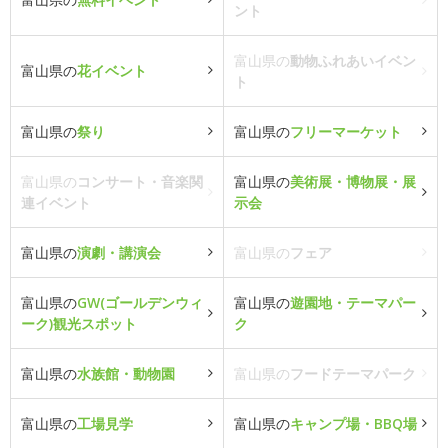
ント
富山県の
動物ふれあいイベン
富山県の
花イベント
ト
富山県の
祭り
富山県の
フリーマーケット
富山県の
コンサート・音楽関
富山県の
美術展・博物展・展
連イベント
示会
富山県の
演劇・講演会
富山県の
フェア
富山県の
GW(ゴールデンウィ
富山県の
遊園地・テーマパー
ーク)観光スポット
ク
富山県の
水族館・動物園
富山県の
フードテーマパーク
富山県の
工場見学
富山県の
キャンプ場・BBQ場