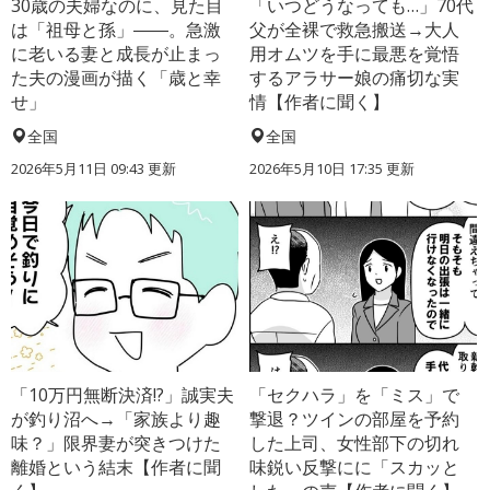
30歳の夫婦なのに、見た目
「いつどうなっても…」70代
は「祖母と孫」――。急激
父が全裸で救急搬送→大人
に老いる妻と成長が止まっ
用オムツを手に最悪を覚悟
た夫の漫画が描く「歳と幸
するアラサー娘の痛切な実
せ」
情【作者に聞く】
全国
全国
2026年5月11日 09:43 更新
2026年5月10日 17:35 更新
「10万円無断決済!?」誠実夫
「セクハラ」を「ミス」で
が釣り沼へ→「家族より趣
撃退？ツインの部屋を予約
味？」限界妻が突きつけた
した上司、女性部下の切れ
離婚という結末【作者に聞
味鋭い反撃にに「スカッと