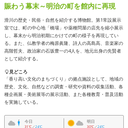
賑わう幕末～明治の町を館内に再現
滑川の歴史・民俗・自然を紹介する博物館。第1常設展示
室では、町の中心地「橋場」や薬種問屋の店先を縮小展示
し、幕末から明治初期にかけての町の様子を再現してい
る。また、仏教学者の梅原眞隆、詩人の高島高、音楽家の
高階哲夫、政治家の石坂豊一の4人を、地元出身の先賢者
として紹介する。
見どころ
「香り高い文化のまちづくり」の拠点施設として、地域の
歴史、文化、自然などの調査・研究や資料の収集活動、各
種企画展・美術展等の展示活動、また各種教育・普及活動
を実施している。
今日
明日
31℃
／
24℃
30℃
／
24℃