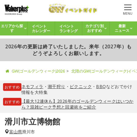
MENU
イベント
イベント
エリアから探
カテゴリ別
最新
カレンダー
ランキング
す
おすすめ
ニュース
2026年の更新は終了いたしました。来年（2027年）も
どうぞよろしくお願いします。
GW(ゴールデンウィーク)2026
北陸のGW(ゴールデンウィーク)イ
ネモフィラ
・
潮干狩り
・
ピクニック
・
BBQ
などおでかけ
おすすめ
情報を大特集
【最大12連休も】2026年のゴールデンウィークはいつか
おすすめ
ら？混雑ピーク予想と回避術をご紹介
滑川市立博物館
富山県
滑川市