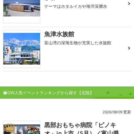
テーマはホタルイカや海洋深層水
魚津水族館
富山湾の深海生物が充実した水族館
GW人気イベントランキングから探す【北陸】
2026/08/09 更新
黒部おもちゃ病院「ピノキ
1
オ」in上市（5月）／富山県