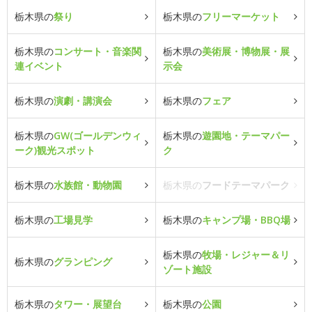
栃木県の
祭り
栃木県の
フリーマーケット
栃木県の
コンサート・音楽関
栃木県の
美術展・博物展・展
連イベント
示会
栃木県の
演劇・講演会
栃木県の
フェア
栃木県の
GW(ゴールデンウィ
栃木県の
遊園地・テーマパー
ーク)観光スポット
ク
栃木県の
水族館・動物園
栃木県の
フードテーマパーク
栃木県の
工場見学
栃木県の
キャンプ場・BBQ場
栃木県の
牧場・レジャー＆リ
栃木県の
グランピング
ゾート施設
栃木県の
タワー・展望台
栃木県の
公園