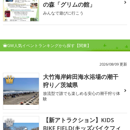
の森「グリムの館」
みんなで遊びに行こう
GW人気イベントランキングから探す【関東】
2026/08/09 更新
大竹海岸鉾田海水浴場の潮干
1
狩り／茨城県
放流型で誰でも楽しめる安心の潮干狩り体
験
【新アトラクション】KIDS
2
BIKE FIELD(キッズバイクフィ