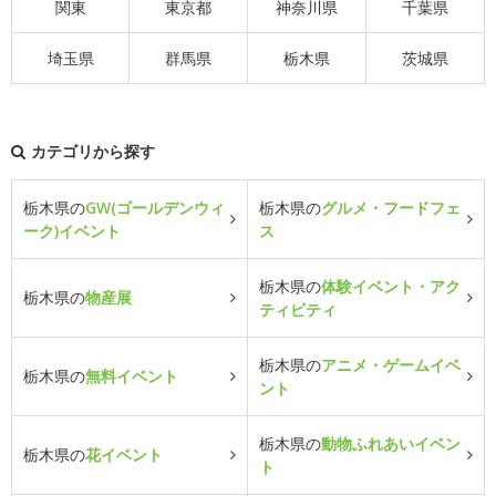
関東
東京都
神奈川県
千葉県
埼玉県
群馬県
栃木県
茨城県
カテゴリから探す
栃木県の
GW(ゴールデンウィ
栃木県の
グルメ・フードフェ
ーク)イベント
ス
栃木県の
体験イベント・アク
栃木県の
物産展
ティビティ
栃木県の
アニメ・ゲームイベ
栃木県の
無料イベント
ント
栃木県の
動物ふれあいイベン
栃木県の
花イベント
ト