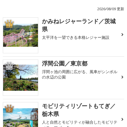
2026/08/09 更新
かみねレジャーランド／茨城
1
県
太平洋を一望できる本格レジャー施設
浮間公園／東京都
2
浮間ヶ池の周囲に広がる、風車がシンボル
の水辺の公園
モビリティリゾートもてぎ／
3
栃木県
人と自然とモビリティが融合したモビリテ