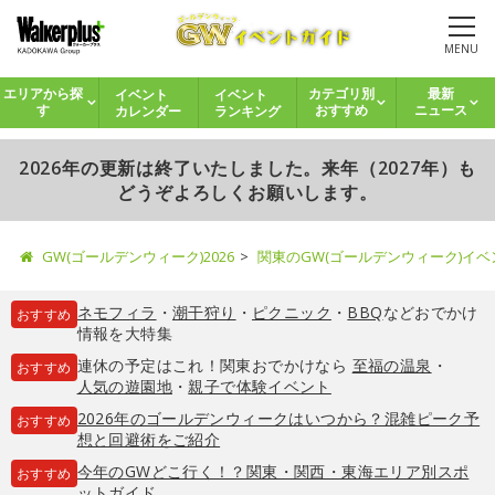
MENU
イベント
イベント
エリアから探
カテゴリ別
最新
カレンダー
ランキング
す
おすすめ
ニュース
2026年の更新は終了いたしました。来年（2027年）も
どうぞよろしくお願いします。
GW(ゴールデンウィーク)2026
関東のGW(ゴールデンウィーク)イ
ネモフィラ
・
潮干狩り
・
ピクニック
・
BBQ
などおでかけ
おすすめ
情報を大特集
連休の予定はこれ！関東おでかけなら
至福の温泉
・
おすすめ
人気の遊園地
・
親子で体験イベント
2026年のゴールデンウィークはいつから？混雑ピーク予
おすすめ
想と回避術をご紹介
今年のGWどこ行く！？関東・関西・東海エリア別スポ
おすすめ
ットガイド