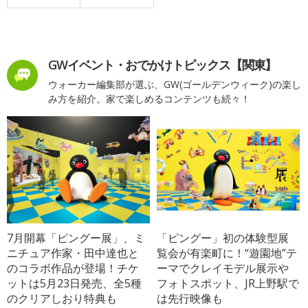
GWイベント・おでかけトピックス【関東】
ウォーカー編集部が選ぶ、GW(ゴールデンウィーク)の楽し
み方を紹介。家で楽しめるコンテンツも続々！
7月開幕「ピングー展」、ミ
「ピングー」初の体験型展
ニチュア作家・田中達也と
覧会が有楽町に！“遊園地”テ
のコラボ作品が登場！チケ
ーマでクレイモデル展示や
ットは5月23日発売、全5種
フォトスポット、JR上野駅で
のクリアしおり特典も
は先行映像も