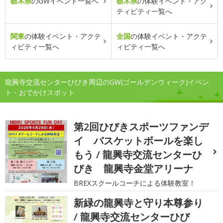
栃木県
のGWイベント一覧へ
栃木県
の体験イベント・アク
ティビティ一覧へ
関東
の体験イベント・アクテ
全国
の体験イベント・アクテ
ィビティ一覧へ
ィビティ一覧へ
龍興寺交流センターひびき周辺のGW(ゴールデンウィーク)イベン
ト・おでかけスポット
第2回ひびきスポーツファンデ
イ バスケットボールを楽し
もう / 龍興寺交流センターひ
びき 龍興寺金堂アリーナ
BREXスクールコーチによる体験教室！
新緑の龍興寺と守り本尊参り
/ 龍興寺交流センターひび