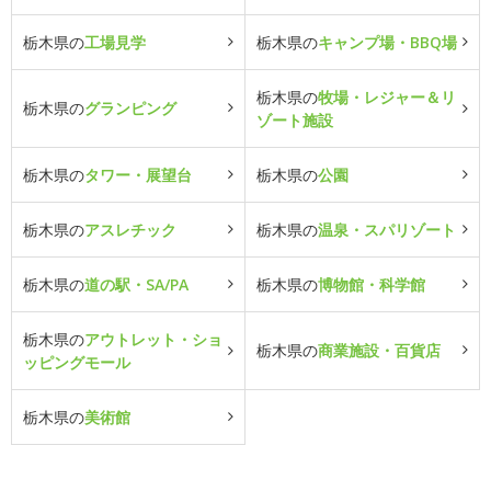
栃木県の
工場見学
栃木県の
キャンプ場・BBQ場
栃木県の
牧場・レジャー＆リ
栃木県の
グランピング
ゾート施設
栃木県の
タワー・展望台
栃木県の
公園
栃木県の
アスレチック
栃木県の
温泉・スパリゾート
栃木県の
道の駅・SA/PA
栃木県の
博物館・科学館
栃木県の
アウトレット・ショ
栃木県の
商業施設・百貨店
ッピングモール
栃木県の
美術館