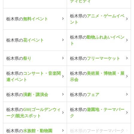
ティビティ
栃木県の
アニメ・ゲームイベ
栃木県の
無料イベント
ント
栃木県の
動物ふれあいイベン
栃木県の
花イベント
ト
栃木県の
祭り
栃木県の
フリーマーケット
栃木県の
コンサート・音楽関
栃木県の
美術展・博物展・展
連イベント
示会
栃木県の
演劇・講演会
栃木県の
フェア
栃木県の
GW(ゴールデンウィ
栃木県の
遊園地・テーマパー
ーク)観光スポット
ク
栃木県の
水族館・動物園
栃木県の
フードテーマパーク