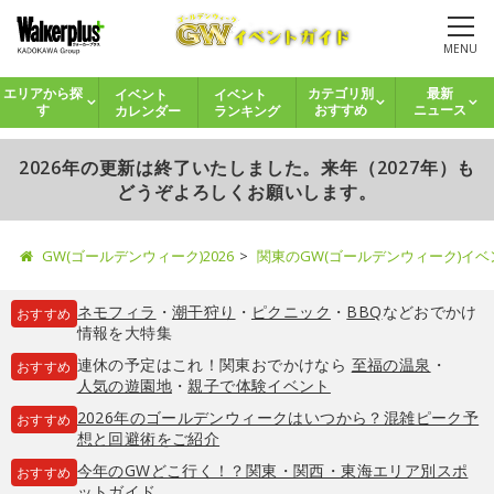
MENU
イベント
イベント
エリアから探
カテゴリ別
最新
カレンダー
ランキング
す
おすすめ
ニュース
2026年の更新は終了いたしました。来年（2027年）も
どうぞよろしくお願いします。
GW(ゴールデンウィーク)2026
関東のGW(ゴールデンウィーク)イ
ネモフィラ
・
潮干狩り
・
ピクニック
・
BBQ
などおでかけ
おすすめ
情報を大特集
連休の予定はこれ！関東おでかけなら
至福の温泉
・
おすすめ
人気の遊園地
・
親子で体験イベント
2026年のゴールデンウィークはいつから？混雑ピーク予
おすすめ
想と回避術をご紹介
今年のGWどこ行く！？関東・関西・東海エリア別スポ
おすすめ
ットガイド