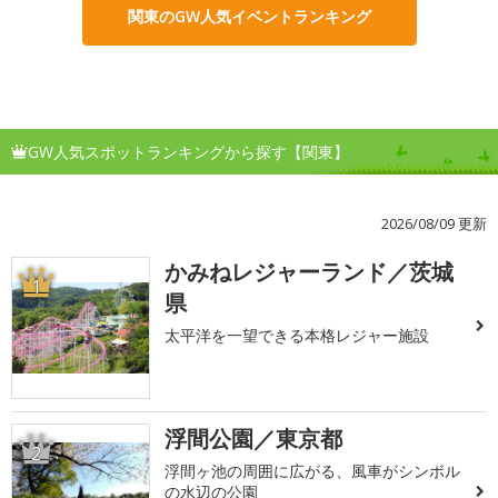
関東のGW人気イベントランキング
GW人気スポットランキングから探す【関東】
2026/08/09 更新
かみねレジャーランド／茨城
1
県
太平洋を一望できる本格レジャー施設
浮間公園／東京都
2
浮間ヶ池の周囲に広がる、風車がシンボル
の水辺の公園