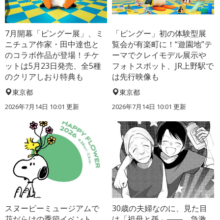
7月開幕「ピングー展」、ミ
「ピングー」初の体験型展
ニチュア作家・田中達也と
覧会が有楽町に！“遊園地”テ
のコラボ作品が登場！チケ
ーマでクレイモデル展示や
ットは5月23日発売、全5種
フォトスポット、JR上野駅で
のクリアしおり特典も
は先行映像も
東京都
東京都
2026年7月14日 10:01 更新
2026年7月14日 10:01 更新
スヌーピーミュージアムで
30歳の夫婦なのに、見た目
花だらけの季節イベント
は「祖母と孫」――。急激