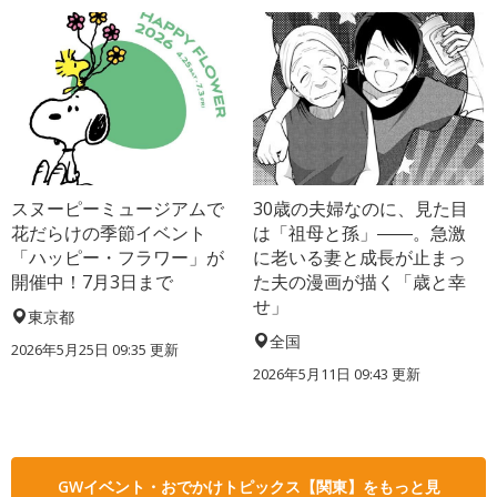
スヌーピーミュージアムで
30歳の夫婦なのに、見た目
花だらけの季節イベント
は「祖母と孫」――。急激
「ハッピー・フラワー」が
に老いる妻と成長が止まっ
開催中！7月3日まで
た夫の漫画が描く「歳と幸
せ」
東京都
全国
2026年5月25日 09:35 更新
2026年5月11日 09:43 更新
GWイベント・おでかけトピックス【関東】をもっと見