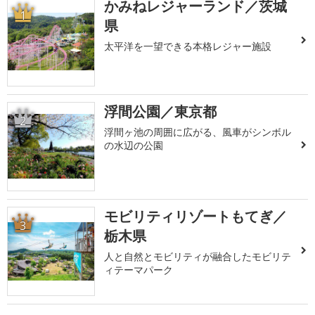
かみねレジャーランド／茨城
1
県
太平洋を一望できる本格レジャー施設
浮間公園／東京都
2
浮間ヶ池の周囲に広がる、風車がシンボル
の水辺の公園
モビリティリゾートもてぎ／
3
栃木県
人と自然とモビリティが融合したモビリテ
ィテーマパーク