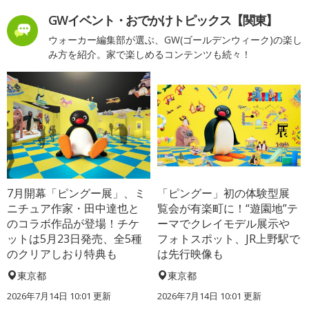
GWイベント・おでかけトピックス【関東】
ウォーカー編集部が選ぶ、GW(ゴールデンウィーク)の楽し
み方を紹介。家で楽しめるコンテンツも続々！
7月開幕「ピングー展」、ミ
「ピングー」初の体験型展
ニチュア作家・田中達也と
覧会が有楽町に！“遊園地”テ
のコラボ作品が登場！チケ
ーマでクレイモデル展示や
ットは5月23日発売、全5種
フォトスポット、JR上野駅で
のクリアしおり特典も
は先行映像も
東京都
東京都
2026年7月14日 10:01 更新
2026年7月14日 10:01 更新