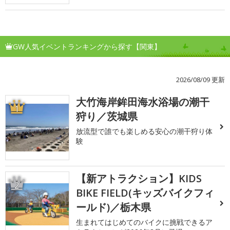
GW人気イベントランキングから探す【関東】
2026/08/09 更新
大竹海岸鉾田海水浴場の潮干
1
狩り／茨城県
放流型で誰でも楽しめる安心の潮干狩り体
験
【新アトラクション】KIDS
2
BIKE FIELD(キッズバイクフィ
ールド)／栃木県
生まれてはじめてのバイクに挑戦できるア