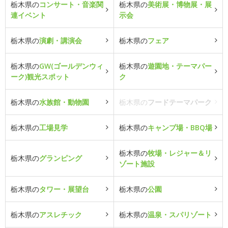
栃木県の
コンサート・音楽関
栃木県の
美術展・博物展・展
連イベント
示会
栃木県の
演劇・講演会
栃木県の
フェア
栃木県の
GW(ゴールデンウィ
栃木県の
遊園地・テーマパー
ーク)観光スポット
ク
栃木県の
水族館・動物園
栃木県の
フードテーマパーク
栃木県の
工場見学
栃木県の
キャンプ場・BBQ場
栃木県の
牧場・レジャー＆リ
栃木県の
グランピング
ゾート施設
栃木県の
タワー・展望台
栃木県の
公園
栃木県の
アスレチック
栃木県の
温泉・スパリゾート