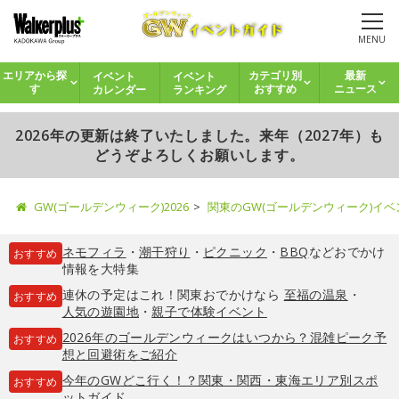
MENU
イベント
イベント
エリアから探
カテゴリ別
最新
カレンダー
ランキング
す
おすすめ
ニュース
2026年の更新は終了いたしました。来年（2027年）も
どうぞよろしくお願いします。
GW(ゴールデンウィーク)2026
関東のGW(ゴールデンウィーク)イ
ネモフィラ
・
潮干狩り
・
ピクニック
・
BBQ
などおでかけ
おすすめ
情報を大特集
連休の予定はこれ！関東おでかけなら
至福の温泉
・
おすすめ
人気の遊園地
・
親子で体験イベント
2026年のゴールデンウィークはいつから？混雑ピーク予
おすすめ
想と回避術をご紹介
今年のGWどこ行く！？関東・関西・東海エリア別スポ
おすすめ
ットガイド