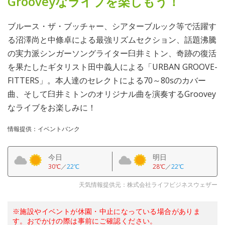
Grooveyなライブを楽しもう！
ブルース・ザ・ブッチャー、シアターブルック等で活躍す
る沼澤尚と中條卓による最強リズムセクション、話題沸騰
の実力派シンガーソングライター臼井ミトン、奇跡の復活
を果たしたギタリスト田中義人による「URBAN GROOVE-
FITTERS」。本人達のセレクトによる70～80sのカバー
曲、そして臼井ミトンのオリジナル曲を演奏するGroovey
なライブをお楽しみに！
情報提供：イベントバンク
今日
明日
30℃
／
22℃
28℃
／
22℃
天気情報提供元：株式会社ライフビジネスウェザー
※施設やイベントが休園・中止になっている場合がありま
す。おでかけの際は事前にご確認ください。