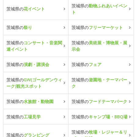
茨城県の
動物ふれあいイベン
茨城県の
花イベント
ト
茨城県の
祭り
茨城県の
フリーマーケット
茨城県の
コンサート・音楽関
茨城県の
美術展・博物展・展
連イベント
示会
茨城県の
演劇・講演会
茨城県の
フェア
茨城県の
GW(ゴールデンウィ
茨城県の
遊園地・テーマパー
ーク)観光スポット
ク
茨城県の
水族館・動物園
茨城県の
フードテーマパーク
茨城県の
工場見学
茨城県の
キャンプ場・BBQ場
茨城県の
牧場・レジャー＆リ
茨城県の
グランピング