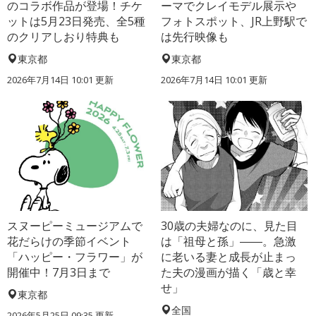
のコラボ作品が登場！チケ
ーマでクレイモデル展示や
ットは5月23日発売、全5種
フォトスポット、JR上野駅で
のクリアしおり特典も
は先行映像も
東京都
東京都
2026年7月14日 10:01 更新
2026年7月14日 10:01 更新
スヌーピーミュージアムで
30歳の夫婦なのに、見た目
花だらけの季節イベント
は「祖母と孫」――。急激
「ハッピー・フラワー」が
に老いる妻と成長が止まっ
開催中！7月3日まで
た夫の漫画が描く「歳と幸
せ」
東京都
全国
2026年5月25日 09:35 更新