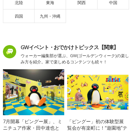
北陸
東海
関西
中国
四国
九州・沖縄
GWイベント・おでかけトピックス【関東】
ウォーカー編集部が選ぶ、GW(ゴールデンウィーク)の楽し
み方を紹介。家で楽しめるコンテンツも続々！
7月開幕「ピングー展」、ミ
「ピングー」初の体験型展
ニチュア作家・田中達也と
覧会が有楽町に！“遊園地”テ