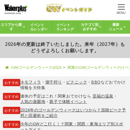
MENU
イベント
イベント
エリアから探
カテゴリ別
最新
カレンダー
ランキング
す
おすすめ
ニュース
2026年の更新は終了いたしました。来年（2027年）も
どうぞよろしくお願いします。
GW(ゴールデンウィーク)2026
関東のGW(ゴールデンウィーク)イ
ネモフィラ
・
潮干狩り
・
ピクニック
・
BBQ
などおでかけ
おすすめ
情報を大特集
連休の予定はこれ！関東おでかけなら
至福の温泉
・
おすすめ
人気の遊園地
・
親子で体験イベント
2026年のゴールデンウィークはいつから？混雑ピーク予
おすすめ
想と回避術をご紹介
今年のGWどこ行く！？関東・関西・東海エリア別スポ
おすすめ
ットガイド