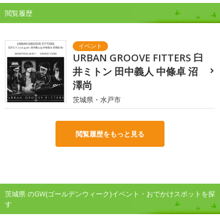
閲覧履歴
URBAN GROOVE FITTERS 臼
井ミトン 田中義人 中條卓 沼
澤尚
茨城県・水戸市
閲覧履歴をもっと見る
茨城県 のGW(ゴールデンウィーク)イベント・おでかけスポットを探
す