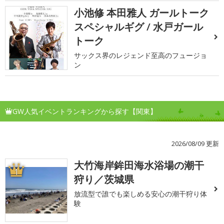
小池修 本田雅人 ガールトーク
スペシャルギグ / 水戸ガール
トーク
サックス界のレジェンド至高のフュージョ
ン
GW人気イベントランキングから探す【関東】
2026/08/09 更新
大竹海岸鉾田海水浴場の潮干
1
狩り／茨城県
放流型で誰でも楽しめる安心の潮干狩り体
験