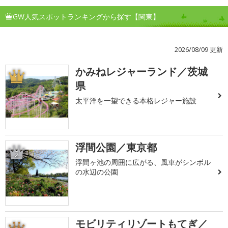
GW人気スポットランキングから探す【関東】
2026/08/09 更新
かみねレジャーランド／茨城
1
県
太平洋を一望できる本格レジャー施設
浮間公園／東京都
2
浮間ヶ池の周囲に広がる、風車がシンボル
の水辺の公園
モビリティリゾートもてぎ／