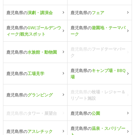
鹿児島県の
演劇・講演会
鹿児島県の
フェア
鹿児島県の
GW(ゴールデンウ
鹿児島県の
遊園地・テーマパ
ィーク)観光スポット
ーク
鹿児島県の
フードテーマパー
鹿児島県の
水族館・動物園
ク
鹿児島県の
キャンプ場・BBQ
鹿児島県の
工場見学
場
鹿児島県の
牧場・レジャー＆
鹿児島県の
グランピング
リゾート施設
鹿児島県の
タワー・展望台
鹿児島県の
公園
鹿児島県の
温泉・スパリゾー
鹿児島県の
アスレチック
ト