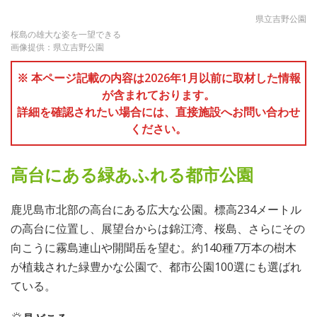
県立吉野公園
桜島の雄大な姿を一望できる
画像提供：県立吉野公園
※ 本ページ記載の内容は2026年1月以前に取材した情報
が含まれております。
詳細を確認されたい場合には、直接施設へお問い合わせ
ください。
高台にある緑あふれる都市公園
鹿児島市北部の高台にある広大な公園。標高234メートル
の高台に位置し、展望台からは錦江湾、桜島、さらにその
向こうに霧島連山や開聞岳を望む。約140種7万本の樹木
が植栽された緑豊かな公園で、都市公園100選にも選ばれ
ている。