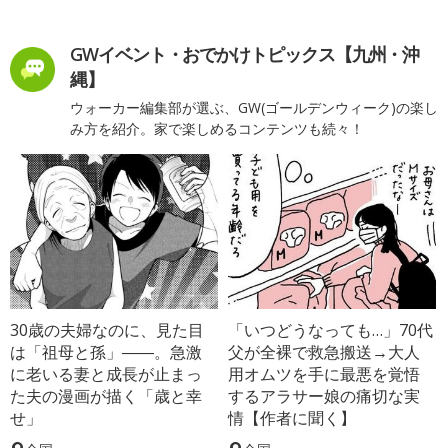
GWイベント・おでかけトピックス【九州・沖
縄】
ウォーカー編集部が選ぶ、GW(ゴールデンウィーク)の楽し
み方を紹介。家で楽しめるコンテンツも続々！
30歳の夫婦なのに、見た目
「いつどうなっても…」70代
は「祖母と孫」――。急激
父が全裸で救急搬送→大人
に老いる妻と成長が止まっ
用オムツを手に最悪を覚悟
た夫の漫画が描く「歳と幸
するアラサー娘の痛切な実
せ」
情【作者に聞く】