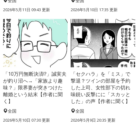
全国
全国
2026年5月11日 09:43 更新
2026年5月10日 17:35 更新
「10万円無断決済!?」誠実夫
「セクハラ」を「ミス」で
が釣り沼へ→「家族より趣
撃退？ツインの部屋を予約
味？」限界妻が突きつけた
した上司、女性部下の切れ
離婚という結末【作者に聞
味鋭い反撃にに「スカッと
く】
した」の声【作者に聞く】
全国
全国
2026年5月10日 07:30 更新
2026年5月9日 20:35 更新