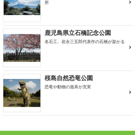
所
鹿児島県立石橋記念公園
名石工、岩永三五郎代表作の石橋が架かる
桜島自然恐竜公園
恐竜や動物の遊具が充実