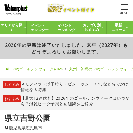
MENU
イベント
イベント
エリアから探
カテゴリ別
最新
カレンダー
ランキング
す
おすすめ
ニュース
2026年の更新は終了いたしました。来年（2027年）も
どうぞよろしくお願いします。
GW(ゴールデンウィーク)2026
九州・沖縄のGW(ゴールデンウィー
ネモフィラ
・
潮干狩り
・
ピクニック
・
BBQ
などおでかけ
おすすめ
情報を大特集
【最大12連休も】2026年のゴールデンウィークはいつか
おすすめ
ら？混雑ピーク予想と回避術をご紹介
県立吉野公園
鹿児島県
鹿児島市