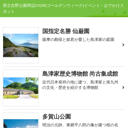
県立吉野公園周辺のGW(ゴールデンウィーク)イベント・おでかけス
ポット
国指定名勝 仙巌園
薩摩の殿様と姫君が愛した島津家の庭園
島津家歴史博物館 尚古集成館
近代日本発祥の地に建つ、島津家と南九州
の文化・歴史を紹介する博物館
多賀山公園
明治の元帥、東郷平八郎の像が建つ桜の名