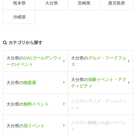
熊本県
大分県
宮崎県
鹿児島県
沖縄県
カテゴリから探す
大分県の
GW(ゴールデンウィ
大分県の
グルメ・フードフェ
ーク)イベント
ス
大分県の
体験イベント・アク
大分県の
物産展
ティビティ
大分県の
アニメ・ゲームイベ
大分県の
無料イベント
ント
大分県の
動物ふれあいイベン
大分県の
花イベント
ト