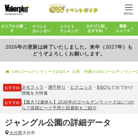
MENU
イベント
イベント
エリアから探
カテゴリ別
最新
カレンダー
ランキング
す
おすすめ
ニュース
2026年の更新は終了いたしました。来年（2027年）も
どうぞよろしくお願いします。
GW(ゴールデンウィーク)2026
九州・沖縄のGW(ゴールデンウィー
ネモフィラ
・
潮干狩り
・
ピクニック
・
BBQ
などおでかけ
おすすめ
情報を大特集
【最大12連休も】2026年のゴールデンウィークはいつか
おすすめ
ら？混雑ピーク予想と回避術をご紹介
ジャングル公園の詳細データ
大分県
大分市