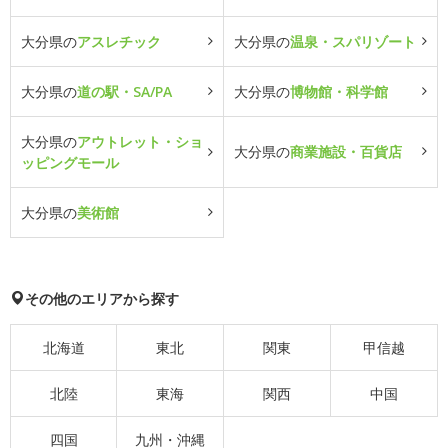
大分県の
アスレチック
大分県の
温泉・スパリゾート
大分県の
道の駅・SA/PA
大分県の
博物館・科学館
大分県の
アウトレット・ショ
大分県の
商業施設・百貨店
ッピングモール
大分県の
美術館
その他のエリアから探す
北海道
東北
関東
甲信越
北陸
東海
関西
中国
四国
九州・沖縄