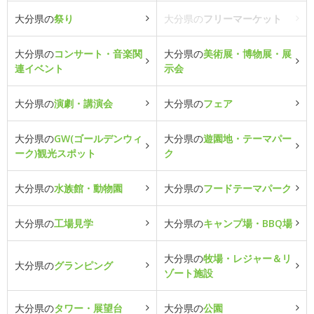
大分県の
祭り
大分県の
フリーマーケット
大分県の
コンサート・音楽関
大分県の
美術展・博物展・展
連イベント
示会
大分県の
演劇・講演会
大分県の
フェア
大分県の
GW(ゴールデンウィ
大分県の
遊園地・テーマパー
ーク)観光スポット
ク
大分県の
水族館・動物園
大分県の
フードテーマパーク
大分県の
工場見学
大分県の
キャンプ場・BBQ場
大分県の
牧場・レジャー＆リ
大分県の
グランピング
ゾート施設
大分県の
タワー・展望台
大分県の
公園