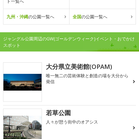
ト一覧へ
九州・沖縄
の公園一覧へ
全国
の公園一覧へ
ジャングル公園周辺のGW(ゴールデンウィーク)イベント・おでかけ
スポット
大分県立美術館(OPAM)
唯一無二の芸術体験と創造の場を大分から
発信
若草公園
人々が憩う街中のオアシス