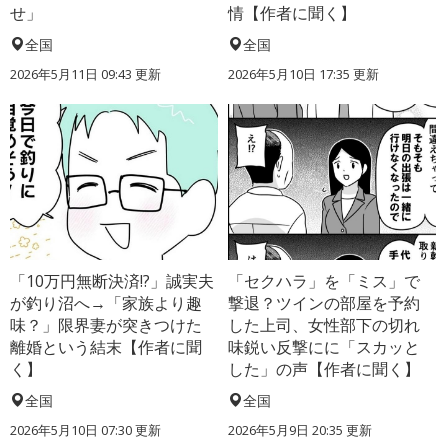
せ」
情【作者に聞く】
全国
全国
2026年5月11日 09:43 更新
2026年5月10日 17:35 更新
「10万円無断決済!?」誠実夫
「セクハラ」を「ミス」で
が釣り沼へ→「家族より趣
撃退？ツインの部屋を予約
味？」限界妻が突きつけた
した上司、女性部下の切れ
離婚という結末【作者に聞
味鋭い反撃にに「スカッと
く】
した」の声【作者に聞く】
全国
全国
2026年5月10日 07:30 更新
2026年5月9日 20:35 更新