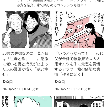
み方を紹介。家で楽しめるコンテンツも続々！
30歳の夫婦なのに、見た目
「いつどうなっても…」70代
は「祖母と孫」――。急激
父が全裸で救急搬送→大人
に老いる妻と成長が止まっ
用オムツを手に最悪を覚悟
た夫の漫画が描く「歳と幸
するアラサー娘の痛切な実
せ」
情【作者に聞く】
全国
全国
2026年5月11日 09:43 更新
2026年5月10日 17:35 更新