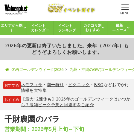
MENU
イベント
イベント
エリアから探
カテゴリ別
最新
カレンダー
ランキング
す
おすすめ
ニュース
2026年の更新は終了いたしました。来年（2027年）も
どうぞよろしくお願いします。
GW(ゴールデンウィーク)2026
九州・沖縄のGW(ゴールデンウィー
ネモフィラ
・
潮干狩り
・
ピクニック
・
BBQ
などおでかけ
おすすめ
情報を大特集
【最大12連休も】2026年のゴールデンウィークはいつか
おすすめ
ら？混雑ピーク予想と回避術をご紹介
千財農園のバラ
営業期間：2026年5月上旬～下旬