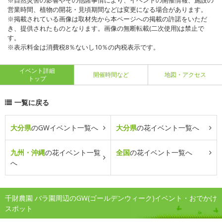
※自然災害の影響やその他諸事情により、イベントの開催情報、施設の
営業時間、植物の開花・見頃期間などは変更になる場合があります。
※掲載されている画像は取材先から本ページへの掲載の許諾をいただ
き、提供されたものとなります。画像の無断転載(二次使用)は禁止で
す。
※表示料金は消費税8％ないし10％の内税表示です。
イベント詳細
開催時間など
地図・アクセス
トップ
一覧に戻る
大分県
のGWイベント一覧へ
大分県
の花イベント一覧へ
九州・沖縄
の花イベント一覧
全国
の花イベント一覧へ
へ
千財農園 バラ園周辺のGW(ゴールデンウィーク)イベント・おでかけ
スポット