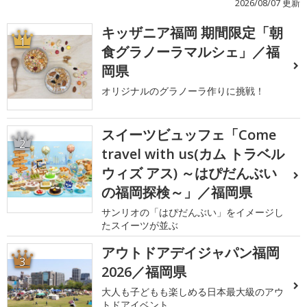
2026/08/07 更新
キッザニア福岡 期間限定「朝
1
食グラノーラマルシェ」／福
岡県
オリジナルのグラノーラ作りに挑戦！
スイーツビュッフェ「Come
2
travel with us(カム トラベル
ウィズ アス) ～はぴだんぶい
の福岡探検～」／福岡県
サンリオの「はぴだんぶい」をイメージし
たスイーツが並ぶ
アウトドアデイジャパン福岡
3
2026／福岡県
大人も子どもも楽しめる日本最大級のアウ
トドアイベント