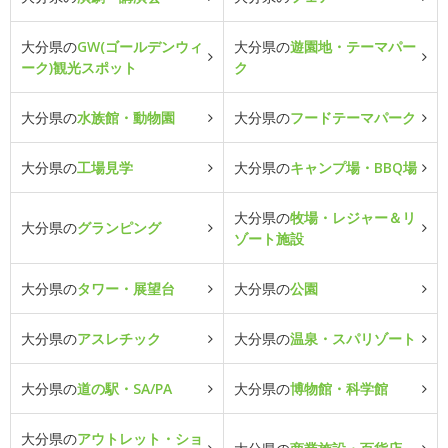
大分県の
GW(ゴールデンウィ
大分県の
遊園地・テーマパー
ーク)観光スポット
ク
大分県の
水族館・動物園
大分県の
フードテーマパーク
大分県の
工場見学
大分県の
キャンプ場・BBQ場
大分県の
牧場・レジャー＆リ
大分県の
グランピング
ゾート施設
大分県の
タワー・展望台
大分県の
公園
大分県の
アスレチック
大分県の
温泉・スパリゾート
大分県の
道の駅・SA/PA
大分県の
博物館・科学館
大分県の
アウトレット・ショ