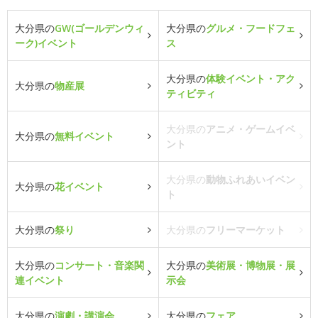
大分県の
GW(ゴールデンウィ
大分県の
グルメ・フードフェ
ーク)イベント
ス
大分県の
体験イベント・アク
大分県の
物産展
ティビティ
大分県の
アニメ・ゲームイベ
大分県の
無料イベント
ント
大分県の
動物ふれあいイベン
大分県の
花イベント
ト
大分県の
祭り
大分県の
フリーマーケット
大分県の
コンサート・音楽関
大分県の
美術展・博物展・展
連イベント
示会
大分県の
演劇・講演会
大分県の
フェア