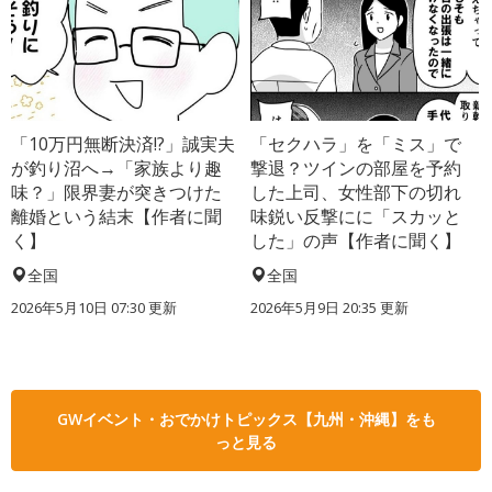
「10万円無断決済!?」誠実夫
「セクハラ」を「ミス」で
が釣り沼へ→「家族より趣
撃退？ツインの部屋を予約
味？」限界妻が突きつけた
した上司、女性部下の切れ
離婚という結末【作者に聞
味鋭い反撃にに「スカッと
く】
した」の声【作者に聞く】
全国
全国
2026年5月10日 07:30 更新
2026年5月9日 20:35 更新
GWイベント・おでかけトピックス【九州・沖縄】をも
っと見る