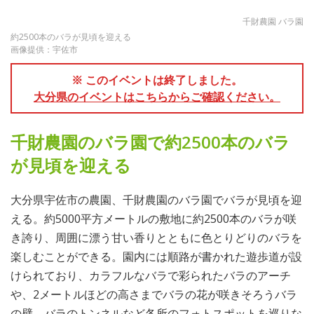
千財農園 バラ園
約2500本のバラが見頃を迎える
画像提供：宇佐市
※ このイベントは終了しました。
大分県のイベントはこちらからご確認ください。
千財農園のバラ園で約2500本のバラ
が見頃を迎える
大分県宇佐市の農園、千財農園のバラ園でバラが見頃を迎
える。約5000平方メートルの敷地に約2500本のバラが咲
き誇り、周囲に漂う甘い香りとともに色とりどりのバラを
楽しむことができる。園内には順路が書かれた遊歩道が設
けられており、カラフルなバラで彩られたバラのアーチ
や、2メートルほどの高さまでバラの花が咲きそろうバラ
の壁、バラのトンネルなど各所のフォトスポットを巡りな