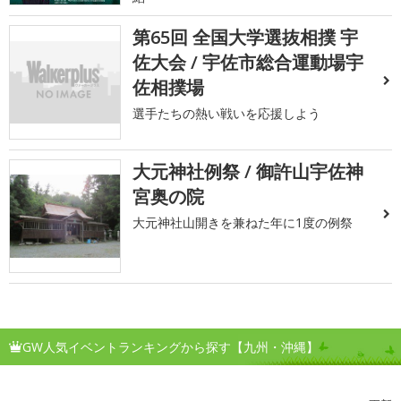
第65回 全国大学選抜相撲 宇
佐大会 / 宇佐市総合運動場宇
佐相撲場
選手たちの熱い戦いを応援しよう
大元神社例祭 / 御許山宇佐神
宮奥の院
大元神社山開きを兼ねた年に1度の例祭
GW人気イベントランキングから探す【九州・沖縄】