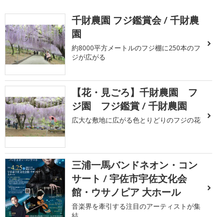
千財農園 フジ鑑賞会 / 千財農
園
約8000平方メートルのフジ棚に250本のフ
ジが広がる
【花・見ごろ】千財農園 フ
ジ園 フジ鑑賞 / 千財農園
広大な敷地に広がる色とりどりのフジの花
三浦一馬バンドネオン・コン
サート / 宇佐市宇佐文化会
館・ウサノピア 大ホール
音楽界を牽引する注目のアーティストが集
結