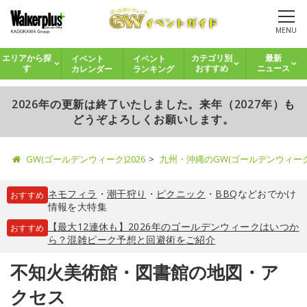
MENU
イベント
イベント
エリアから探
カテゴリ別
最新
カレンダー
ランキング
す
おすすめ
ニュース
2026年の更新は終了いたしました。来年（2027年）も
どうぞよろしくお願いします。
GW(ゴールデンウィーク)2026
九州・沖縄のGW(ゴールデンウィー
ネモフィラ
・
潮干狩り
・
ピクニック
・
BBQ
などおでかけ
おすすめ
情報を大特集
【最大12連休も】2026年のゴールデンウィークはいつか
おすすめ
ら？混雑ピーク予想と回避術をご紹介
不知火美術館・図書館の地図・ア
クセス