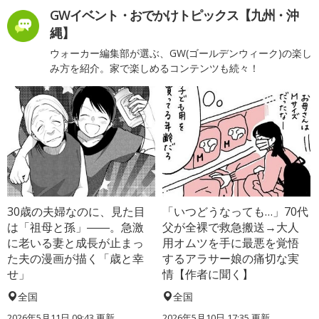
GWイベント・おでかけトピックス【九州・沖
縄】
ウォーカー編集部が選ぶ、GW(ゴールデンウィーク)の楽し
み方を紹介。家で楽しめるコンテンツも続々！
30歳の夫婦なのに、見た目
「いつどうなっても…」70代
は「祖母と孫」――。急激
父が全裸で救急搬送→大人
に老いる妻と成長が止まっ
用オムツを手に最悪を覚悟
た夫の漫画が描く「歳と幸
するアラサー娘の痛切な実
せ」
情【作者に聞く】
全国
全国
2026年5月11日 09:43 更新
2026年5月10日 17:35 更新