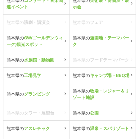
熊本県の
コンサート・音楽関
熊本県の
美術展・博物展・展
連イベント
示会
熊本県の
演劇・講演会
熊本県の
フェア
熊本県の
GW(ゴールデンウィ
熊本県の
遊園地・テーマパー
ーク)観光スポット
ク
熊本県の
水族館・動物園
熊本県の
フードテーマパーク
熊本県の
工場見学
熊本県の
キャンプ場・BBQ場
熊本県の
牧場・レジャー＆リ
熊本県の
グランピング
ゾート施設
熊本県の
タワー・展望台
熊本県の
公園
熊本県の
アスレチック
熊本県の
温泉・スパリゾート