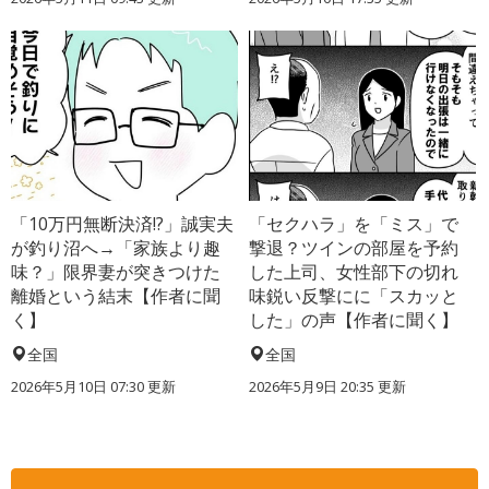
「10万円無断決済!?」誠実夫
「セクハラ」を「ミス」で
が釣り沼へ→「家族より趣
撃退？ツインの部屋を予約
味？」限界妻が突きつけた
した上司、女性部下の切れ
離婚という結末【作者に聞
味鋭い反撃にに「スカッと
く】
した」の声【作者に聞く】
全国
全国
2026年5月10日 07:30 更新
2026年5月9日 20:35 更新