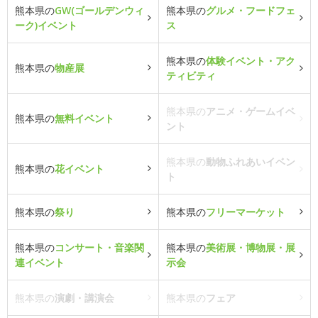
熊本県の
GW(ゴールデンウィ
熊本県の
グルメ・フードフェ
ーク)イベント
ス
熊本県の
体験イベント・アク
熊本県の
物産展
ティビティ
熊本県の
アニメ・ゲームイベ
熊本県の
無料イベント
ント
熊本県の
動物ふれあいイベン
熊本県の
花イベント
ト
熊本県の
祭り
熊本県の
フリーマーケット
熊本県の
コンサート・音楽関
熊本県の
美術展・博物展・展
連イベント
示会
熊本県の
演劇・講演会
熊本県の
フェア