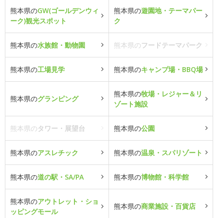
熊本県の
GW(ゴールデンウィ
熊本県の
遊園地・テーマパー
ーク)観光スポット
ク
熊本県の
水族館・動物園
熊本県の
フードテーマパーク
熊本県の
工場見学
熊本県の
キャンプ場・BBQ場
熊本県の
牧場・レジャー＆リ
熊本県の
グランピング
ゾート施設
熊本県の
タワー・展望台
熊本県の
公園
熊本県の
アスレチック
熊本県の
温泉・スパリゾート
熊本県の
道の駅・SA/PA
熊本県の
博物館・科学館
熊本県の
アウトレット・ショ
熊本県の
商業施設・百貨店
ッピングモール