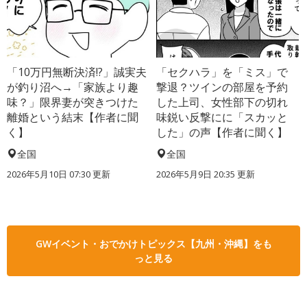
「10万円無断決済!?」誠実夫
「セクハラ」を「ミス」で
が釣り沼へ→「家族より趣
撃退？ツインの部屋を予約
味？」限界妻が突きつけた
した上司、女性部下の切れ
離婚という結末【作者に聞
味鋭い反撃にに「スカッと
く】
した」の声【作者に聞く】
全国
全国
2026年5月10日 07:30 更新
2026年5月9日 20:35 更新
GWイベント・おでかけトピックス【九州・沖縄】をも
っと見る