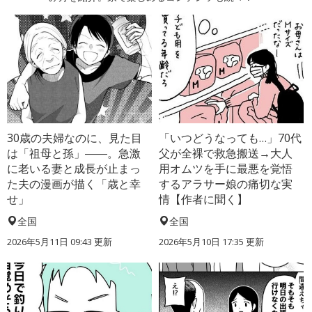
30歳の夫婦なのに、見た目
「いつどうなっても…」70代
は「祖母と孫」――。急激
父が全裸で救急搬送→大人
に老いる妻と成長が止まっ
用オムツを手に最悪を覚悟
た夫の漫画が描く「歳と幸
するアラサー娘の痛切な実
せ」
情【作者に聞く】
全国
全国
2026年5月11日 09:43 更新
2026年5月10日 17:35 更新