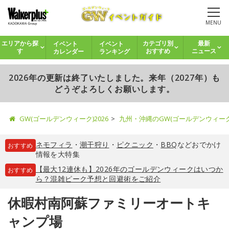
MENU
イベント
イベント
エリアから探
カテゴリ別
最新
カレンダー
ランキング
す
おすすめ
ニュース
2026年の更新は終了いたしました。来年（2027年）も
どうぞよろしくお願いします。
GW(ゴールデンウィーク)2026
九州・沖縄のGW(ゴールデンウィー
ネモフィラ
・
潮干狩り
・
ピクニック
・
BBQ
などおでかけ
おすすめ
情報を大特集
【最大12連休も】2026年のゴールデンウィークはいつか
おすすめ
ら？混雑ピーク予想と回避術をご紹介
休暇村南阿蘇ファミリーオートキ
ャンプ場