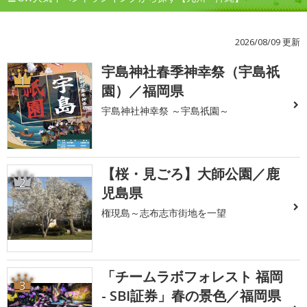
2026/08/09 更新
宇島神社春季神幸祭（宇島祇
1
園）／福岡県
宇島神社神幸祭 ～宇島祇園～
【桜・見ごろ】大師公園／鹿
2
児島県
権現島～志布志市街地を一望
「チームラボフォレスト 福岡
3
- SBI証券」春の景色／福岡県