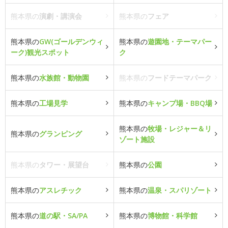
熊本県の
演劇・講演会
熊本県の
フェア
熊本県の
GW(ゴールデンウィ
熊本県の
遊園地・テーマパー
ーク)観光スポット
ク
熊本県の
水族館・動物園
熊本県の
フードテーマパーク
熊本県の
工場見学
熊本県の
キャンプ場・BBQ場
熊本県の
牧場・レジャー＆リ
熊本県の
グランピング
ゾート施設
熊本県の
タワー・展望台
熊本県の
公園
熊本県の
アスレチック
熊本県の
温泉・スパリゾート
熊本県の
道の駅・SA/PA
熊本県の
博物館・科学館