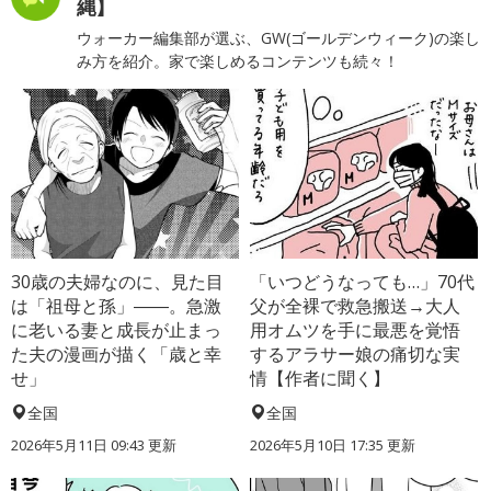
縄】
ウォーカー編集部が選ぶ、GW(ゴールデンウィーク)の楽し
み方を紹介。家で楽しめるコンテンツも続々！
30歳の夫婦なのに、見た目
「いつどうなっても…」70代
は「祖母と孫」――。急激
父が全裸で救急搬送→大人
に老いる妻と成長が止まっ
用オムツを手に最悪を覚悟
た夫の漫画が描く「歳と幸
するアラサー娘の痛切な実
せ」
情【作者に聞く】
全国
全国
2026年5月11日 09:43 更新
2026年5月10日 17:35 更新