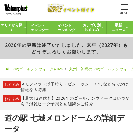
MENU
イベント
イベント
エリアから探
カテゴリ別
最新
カレンダー
ランキング
す
おすすめ
ニュース
2026年の更新は終了いたしました。来年（2027年）も
どうぞよろしくお願いします。
GW(ゴールデンウィーク)2026
九州・沖縄のGW(ゴールデンウィー
ネモフィラ
・
潮干狩り
・
ピクニック
・
BBQ
などおでかけ
おすすめ
情報を大特集
【最大12連休も】2026年のゴールデンウィークはいつか
おすすめ
ら？混雑ピーク予想と回避術をご紹介
道の駅 七城メロンドームの詳細デ
ータ