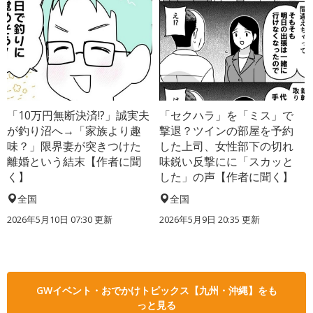
「10万円無断決済!?」誠実夫
「セクハラ」を「ミス」で
が釣り沼へ→「家族より趣
撃退？ツインの部屋を予約
味？」限界妻が突きつけた
した上司、女性部下の切れ
離婚という結末【作者に聞
味鋭い反撃にに「スカッと
く】
した」の声【作者に聞く】
全国
全国
2026年5月10日 07:30 更新
2026年5月9日 20:35 更新
GWイベント・おでかけトピックス【九州・沖縄】をも
っと見る