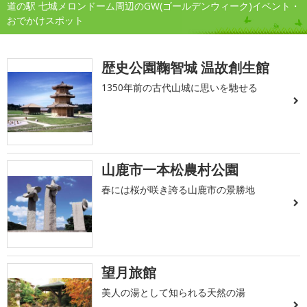
道の駅 七城メロンドーム周辺のGW(ゴールデンウィーク)イベント・
おでかけスポット
歴史公園鞠智城 温故創生館
1350年前の古代山城に思いを馳せる
山鹿市一本松農村公園
春には桜が咲き誇る山鹿市の景勝地
望月旅館
美人の湯として知られる天然の湯