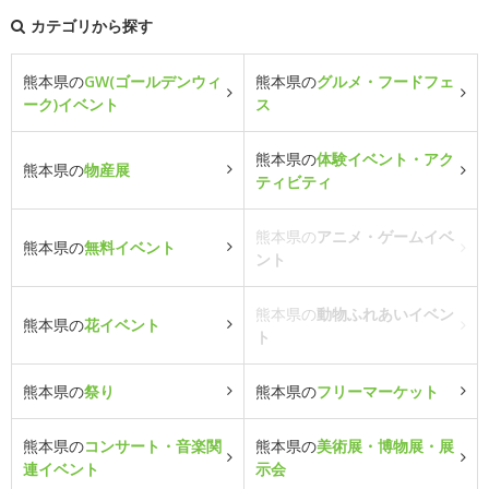
カテゴリから探す
熊本県の
GW(ゴールデンウィ
熊本県の
グルメ・フードフェ
ーク)イベント
ス
熊本県の
体験イベント・アク
熊本県の
物産展
ティビティ
熊本県の
アニメ・ゲームイベ
熊本県の
無料イベント
ント
熊本県の
動物ふれあいイベン
熊本県の
花イベント
ト
熊本県の
祭り
熊本県の
フリーマーケット
熊本県の
コンサート・音楽関
熊本県の
美術展・博物展・展
連イベント
示会