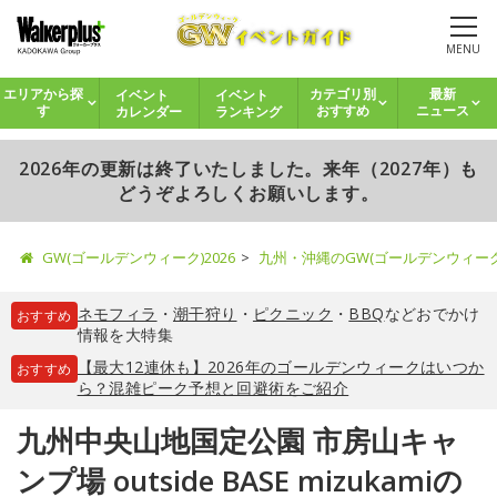
MENU
イベント
イベント
エリアから探
カテゴリ別
最新
カレンダー
ランキング
す
おすすめ
ニュース
2026年の更新は終了いたしました。来年（2027年）も
どうぞよろしくお願いします。
GW(ゴールデンウィーク)2026
九州・沖縄のGW(ゴールデンウィー
ネモフィラ
・
潮干狩り
・
ピクニック
・
BBQ
などおでかけ
おすすめ
情報を大特集
【最大12連休も】2026年のゴールデンウィークはいつか
おすすめ
ら？混雑ピーク予想と回避術をご紹介
九州中央山地国定公園 市房山キャ
ンプ場 outside BASE mizukamiの