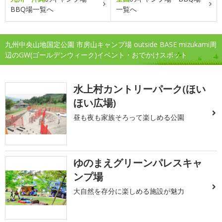
BBQ場一覧へ
一覧へ
九州中央山地国定公園 市房山キャンプ場 outside BASE mizukami周
辺のGW(ゴールデンウィーク)イベント・おでかけスポット
水上村カントリーパーク(ほい
ほい広場)
昼も夜も家族そろって楽しめる公園
ゆのまえグリーンパレスキャ
ンプ場
大自然を存分に楽しめる施設が魅力