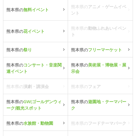
熊本県の
アニメ・ゲームイベ
熊本県の
無料イベント
ント
熊本県の
動物ふれあいイベン
熊本県の
花イベント
ト
熊本県の
祭り
熊本県の
フリーマーケット
熊本県の
コンサート・音楽関
熊本県の
美術展・博物展・展
連イベント
示会
熊本県の
演劇・講演会
熊本県の
フェア
熊本県の
GW(ゴールデンウィ
熊本県の
遊園地・テーマパー
ーク)観光スポット
ク
熊本県の
水族館・動物園
熊本県の
フードテーマパーク