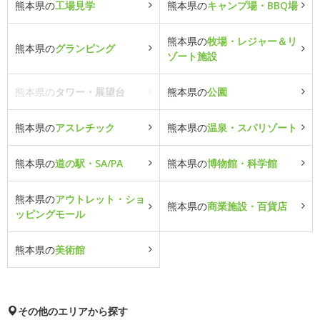
熊本県の
工場見学
熊本県の
キャンプ場・BBQ場
熊本県の
牧場・レジャー＆リ
熊本県の
グランピング
ゾート施設
熊本県の
タワー・展望台
熊本県の
公園
熊本県の
アスレチック
熊本県の
温泉・スパリゾート
熊本県の
道の駅・SA/PA
熊本県の
博物館・科学館
熊本県の
アウトレット・ショ
熊本県の
商業施設・百貨店
ッピングモール
熊本県の
美術館
その他のエリアから探す