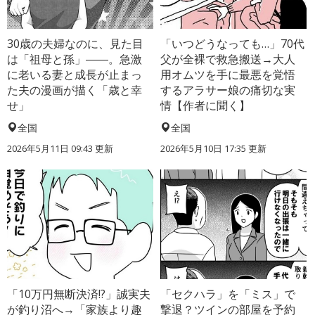
30歳の夫婦なのに、見た目
「いつどうなっても…」70代
は「祖母と孫」――。急激
父が全裸で救急搬送→大人
に老いる妻と成長が止まっ
用オムツを手に最悪を覚悟
た夫の漫画が描く「歳と幸
するアラサー娘の痛切な実
せ」
情【作者に聞く】
全国
全国
2026年5月11日 09:43 更新
2026年5月10日 17:35 更新
「10万円無断決済!?」誠実夫
「セクハラ」を「ミス」で
が釣り沼へ→「家族より趣
撃退？ツインの部屋を予約