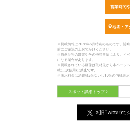
営業時間
地図・ア
※掲載情報は2026年6月時点のものです。
前にご確認の上おでかけください。
※自然災害の影響やその他諸事情により、イ
になる場合があります。
※掲載されている画像は取材先から本ページ
載(二次使用)は禁止です。
※表示料金は消費税8％ないし10％の内税表示
スポット詳細
トップ
X(旧Twitter)