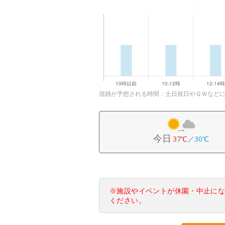
混雑が予想される時間：土日祝日やＧＷなど
今日
37℃
／
30℃
※施設やイベントが休園・中止に
ください。