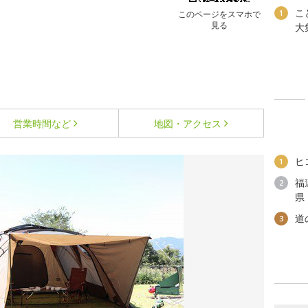
こ
1
このページをスマホで
見る
大
営業時間など
地図・アクセス
ヒ
1
福
2
県
道
3