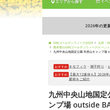
イベ
エリアから探す
2026年の
GW(ゴールデンウィーク)2026
九州・沖
熊本県のGW(ゴールデンウィーク)イベン
九州中央山地国定公園 市房山キャンプ場 outsid
ネモフィラ
・
潮干狩り
・
おすすめ
【最大12連休も】202
おすすめ
避術をご紹介
九州中央山地国定
ンプ場 outside BA