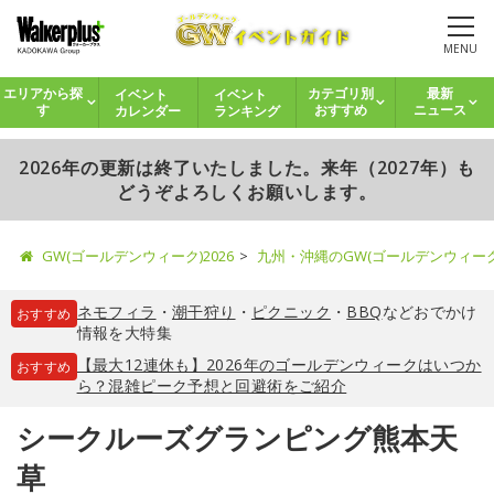
MENU
イベント
イベント
エリアから探
カテゴリ別
最新
カレンダー
ランキング
す
おすすめ
ニュース
2026年の更新は終了いたしました。来年（2027年）も
どうぞよろしくお願いします。
GW(ゴールデンウィーク)2026
九州・沖縄のGW(ゴールデンウィー
ネモフィラ
・
潮干狩り
・
ピクニック
・
BBQ
などおでかけ
おすすめ
情報を大特集
【最大12連休も】2026年のゴールデンウィークはいつか
おすすめ
ら？混雑ピーク予想と回避術をご紹介
シークルーズグランピング熊本天
草