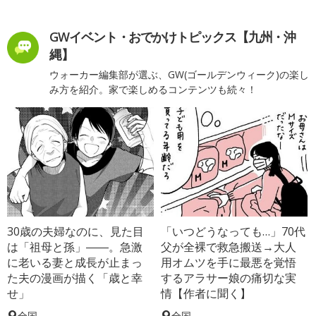
GWイベント・おでかけトピックス【九州・沖
縄】
ウォーカー編集部が選ぶ、GW(ゴールデンウィーク)の楽し
み方を紹介。家で楽しめるコンテンツも続々！
30歳の夫婦なのに、見た目
「いつどうなっても…」70代
は「祖母と孫」――。急激
父が全裸で救急搬送→大人
に老いる妻と成長が止まっ
用オムツを手に最悪を覚悟
た夫の漫画が描く「歳と幸
するアラサー娘の痛切な実
せ」
情【作者に聞く】
全国
全国