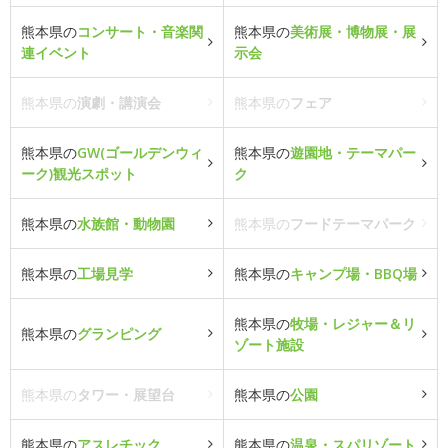
熊本県の
コンサート・音楽関
熊本県の
美術展・博物展・展
連イベント
示会
熊本県の
演劇・講演会
熊本県の
フェア
熊本県の
GW(ゴールデンウィ
熊本県の
遊園地・テーマパー
ーク)観光スポット
ク
熊本県の
水族館・動物園
熊本県の
フードテーマパーク
熊本県の
工場見学
熊本県の
キャンプ場・BBQ場
熊本県の
牧場・レジャー＆リ
熊本県の
グランピング
ゾート施設
熊本県の
タワー・展望台
熊本県の
公園
熊本県の
アスレチック
熊本県の
温泉・スパリゾート