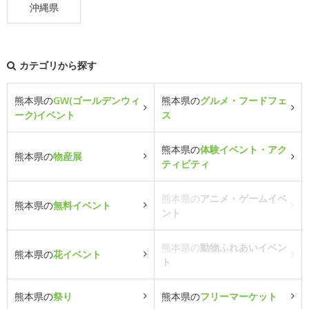
沖縄県
カテゴリから探す
熊本県の
GW(ゴールデンウィ
熊本県の
グルメ・フードフェ
ーク)イベント
ス
熊本県の
体験イベント・アク
熊本県の
物産展
ティビティ
熊本県の
アニメ・ゲームイベ
熊本県の
無料イベント
ント
熊本県の
動物ふれあいイベン
熊本県の
花イベント
ト
熊本県の
祭り
熊本県の
フリーマーケット