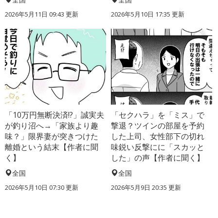
2026年5月11日 09:43 更新
2026年5月10日 17:35 更新
「10万円無断決済!?」誠実夫
「セクハラ」を「ミス」で
が釣り沼へ→「家族より趣
撃退？ツインの部屋を予約
味？」限界妻が突きつけた
した上司、女性部下の切れ
離婚という結末【作者に聞
味鋭い反撃にに「スカッと
く】
した」の声【作者に聞く】
全国
全国
2026年5月10日 07:30 更新
2026年5月9日 20:35 更新