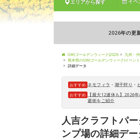
イベ
エリアから探す
2026年の
GW(ゴールデンウィーク)2026
九州・沖
熊本県のGW(ゴールデンウィーク)イベン
詳細データ
ネモフィラ
・
潮干狩り
・
おすすめ
【最大12連休も】202
おすすめ
避術をご紹介
人吉クラフトパー
ンプ場の詳細デー