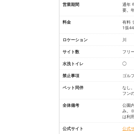
営業期間
通年
要。
料金
有料 
1張4
ロケーション
川
サイト数
フリー
水洗トイレ
◯
禁止事項
ゴル
ペット同伴
なし
フン
全体備考
公園内
み。
は利
公式サイト
公式