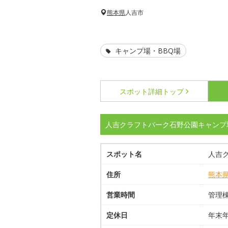
熊本県
人吉市
キャンプ場・BBQ場
スポット詳細
トップ
人吉クラフトパーク石野公園キャンプ
スポット名
人吉
住所
熊本
営業時間
管理棟
定休日
年末年