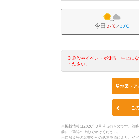
今日
37℃
／
30℃
※施設やイベントが休園・中止に
ください。
地図・ア
こ
※掲載情報は2026年3月時点のものです。
前にご確認の上おでかけください。
※自然災害の影響やその他諸事情により、イ