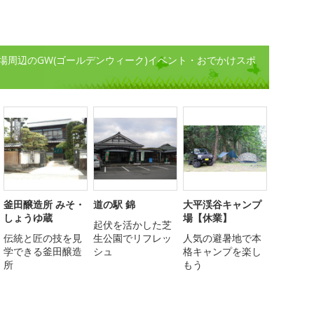
場周辺のGW(ゴールデンウィーク)イベント・おでかけスポ
釜田醸造所 みそ・
道の駅 錦
大平渓谷キャンプ
しょうゆ蔵
場【休業】
起伏を活かした芝
伝統と匠の技を見
生公園でリフレッ
人気の避暑地で本
学できる釜田醸造
シュ
格キャンプを楽し
所
もう