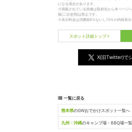
になる場合があります。
※掲載されている画像は取材先から本ページ
載(二次使用)は禁止です。
※表示料金は消費税8％ないし10％の内税表示
スポット詳細
トップ
X(旧Twitter)
一覧に戻る
熊本県
のGWおでかけスポット一覧へ
九州・沖縄
のキャンプ場・BBQ場一