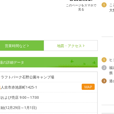
こ
1
このページをスマホで
見る
大
営業時間など
地図・アクセス
ヒ
1
場の詳細データ
福
2
県
クラフトパーク石野公園キャンプ場
道
3
MAP
県
人吉市赤池原町1425-1
および売店 9:00～17:00
始(12月29日～1月1日)