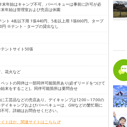
 年末年始はキャンプ不可、バーベキューは事前に許可が必
年末年始は管理室および売店は休園
テント 4名以下用 1張440円、5名以上用 1張660円。タープ
40円 ※テント・タープの貸出なし
テントサイト50張
フ、花火など
。ペットの同伴は一部同伴可能箇所あり(必ずリードをつけて
の始末をすること)。同伴可能箇所は要問合せ
に工芸品などの売店あり。デイキャンプは12:00～17:00の
※デイキャンプおよびバーベキューは、GWなどの繁忙期に
用不可。詳細はお問合せください。
サイトほか、関連サイトはこちら