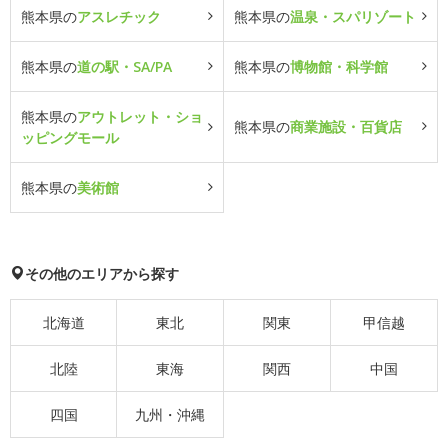
熊本県の
アスレチック
熊本県の
温泉・スパリゾート
熊本県の
道の駅・SA/PA
熊本県の
博物館・科学館
熊本県の
アウトレット・ショ
熊本県の
商業施設・百貨店
ッピングモール
熊本県の
美術館
その他のエリアから探す
北海道
東北
関東
甲信越
北陸
東海
関西
中国
四国
九州・沖縄