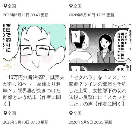
全国
全国
2026年5月11日 09:43 更新
2026年5月10日 17:35 更新
「10万円無断決済!?」誠実夫
「セクハラ」を「ミス」で
が釣り沼へ→「家族より趣
撃退？ツインの部屋を予約
味？」限界妻が突きつけた
した上司、女性部下の切れ
離婚という結末【作者に聞
味鋭い反撃にに「スカッと
く】
した」の声【作者に聞く】
全国
全国
2026年5月10日 07:30 更新
2026年5月9日 20:35 更新