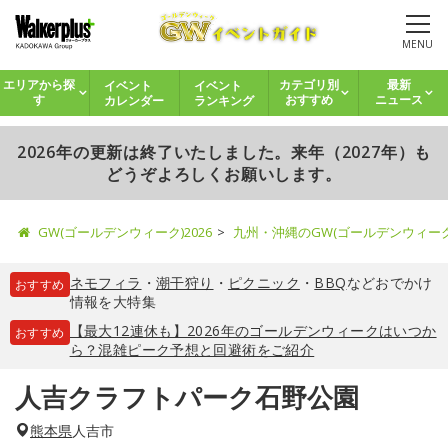
MENU
イベント
イベント
エリアから探
カテゴリ別
最新
カレンダー
ランキング
す
おすすめ
ニュース
2026年の更新は終了いたしました。来年（2027年）も
どうぞよろしくお願いします。
GW(ゴールデンウィーク)2026
九州・沖縄のGW(ゴールデンウィー
ネモフィラ
・
潮干狩り
・
ピクニック
・
BBQ
などおでかけ
おすすめ
情報を大特集
【最大12連休も】2026年のゴールデンウィークはいつか
おすすめ
ら？混雑ピーク予想と回避術をご紹介
人吉クラフトパーク石野公園
熊本県
人吉市