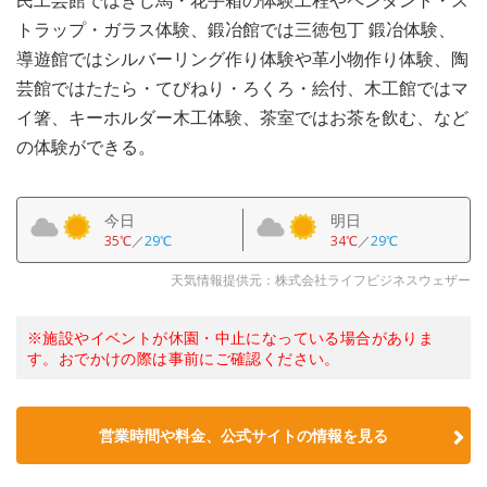
民工芸館ではきじ馬・花手箱の体験工程やペンダント・ス
トラップ・ガラス体験、鍛冶館では三徳包丁 鍛冶体験、
導遊館ではシルバーリング作り体験や革小物作り体験、陶
芸館ではたたら・てびねり・ろくろ・絵付、木工館ではマ
イ箸、キーホルダー木工体験、茶室ではお茶を飲む、など
の体験ができる。
今日
明日
35℃
／
29℃
34℃
／
29℃
天気情報提供元：株式会社ライフビジネスウェザー
※施設やイベントが休園・中止になっている場合がありま
す。おでかけの際は事前にご確認ください。
営業時間や料金、公式サイトの情報を見る