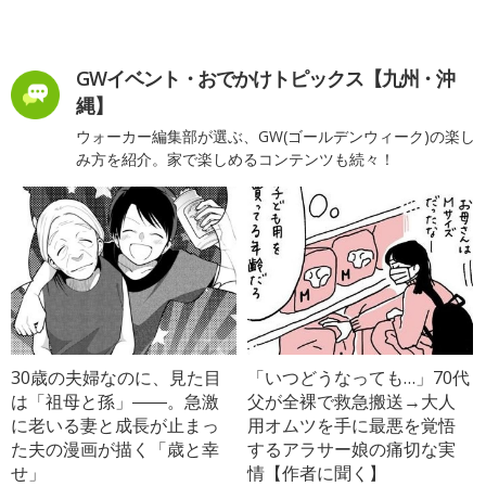
GWイベント・おでかけトピックス【九州・沖
縄】
ウォーカー編集部が選ぶ、GW(ゴールデンウィーク)の楽し
み方を紹介。家で楽しめるコンテンツも続々！
30歳の夫婦なのに、見た目
「いつどうなっても…」70代
は「祖母と孫」――。急激
父が全裸で救急搬送→大人
に老いる妻と成長が止まっ
用オムツを手に最悪を覚悟
た夫の漫画が描く「歳と幸
するアラサー娘の痛切な実
せ」
情【作者に聞く】