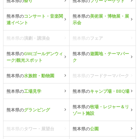
熊本県の
祭り
熊本県の
フリーマーケット
熊本県の
コンサート・音楽関
熊本県の
美術展・博物展・展
連イベント
示会
熊本県の
演劇・講演会
熊本県の
フェア
熊本県の
GW(ゴールデンウィ
熊本県の
遊園地・テーマパー
ーク)観光スポット
ク
熊本県の
水族館・動物園
熊本県の
フードテーマパーク
熊本県の
工場見学
熊本県の
キャンプ場・BBQ場
熊本県の
牧場・レジャー＆リ
熊本県の
グランピング
ゾート施設
熊本県の
タワー・展望台
熊本県の
公園