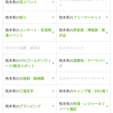
熊本県の
花イベント
ト
熊本県の
祭り
熊本県の
フリーマーケット
熊本県の
コンサート・音楽関
熊本県の
美術展・博物展・展
連イベント
示会
熊本県の
演劇・講演会
熊本県の
フェア
熊本県の
GW(ゴールデンウィ
熊本県の
遊園地・テーマパー
ーク)観光スポット
ク
熊本県の
水族館・動物園
熊本県の
フードテーマパーク
熊本県の
工場見学
熊本県の
キャンプ場・BBQ場
熊本県の
牧場・レジャー＆リ
熊本県の
グランピング
ゾート施設