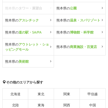
熊本県の
タワー・展望台
熊本県の
公園
熊本県の
アスレチック
熊本県の
温泉・スパリゾート
熊本県の
道の駅・SA/PA
熊本県の
博物館・科学館
熊本県の
アウトレット・ショ
熊本県の
商業施設・百貨店
ッピングモール
熊本県の
美術館
その他のエリアから探す
北海道
東北
関東
甲信越
北陸
東海
関西
中国