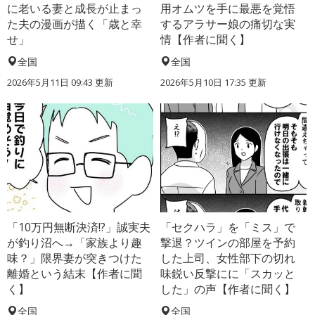
に老いる妻と成長が止まっ
用オムツを手に最悪を覚悟
た夫の漫画が描く「歳と幸
するアラサー娘の痛切な実
せ」
情【作者に聞く】
全国
全国
2026年5月11日 09:43 更新
2026年5月10日 17:35 更新
「10万円無断決済!?」誠実夫
「セクハラ」を「ミス」で
が釣り沼へ→「家族より趣
撃退？ツインの部屋を予約
味？」限界妻が突きつけた
した上司、女性部下の切れ
離婚という結末【作者に聞
味鋭い反撃にに「スカッと
く】
した」の声【作者に聞く】
全国
全国