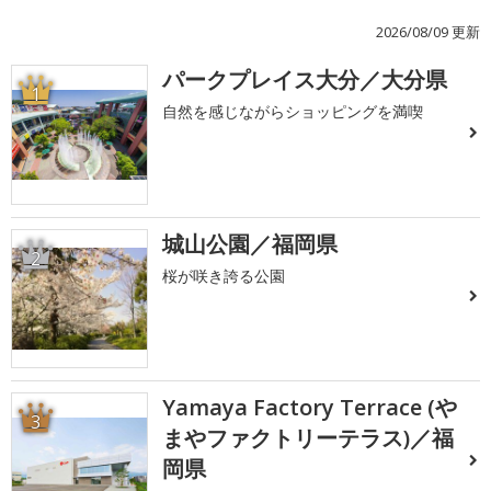
2026/08/09 更新
パークプレイス大分／大分県
1
自然を感じながらショッピングを満喫
城山公園／福岡県
2
桜が咲き誇る公園
Yamaya Factory Terrace (や
3
まやファクトリーテラス)／福
岡県