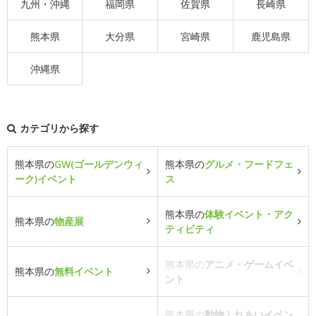
九州・沖縄
福岡県
佐賀県
長崎県
熊本県
大分県
宮崎県
鹿児島県
沖縄県
カテゴリから探す
熊本県の
GW(ゴールデンウィ
熊本県の
グルメ・フードフェ
ーク)イベント
ス
熊本県の
体験イベント・アク
熊本県の
物産展
ティビティ
熊本県の
アニメ・ゲームイベ
熊本県の
無料イベント
ント
熊本県の
動物ふれあいイベン