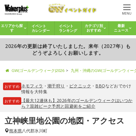
MENU
イベント
イベント
エリアから探
カテゴリ別
最新
カレンダー
ランキング
す
おすすめ
ニュース
2026年の更新は終了いたしました。来年（2027年）も
どうぞよろしくお願いします。
GW(ゴールデンウィーク)2026
九州・沖縄のGW(ゴールデンウィー
ネモフィラ
・
潮干狩り
・
ピクニック
・
BBQ
などおでかけ
おすすめ
情報を大特集
【最大12連休も】2026年のゴールデンウィークはいつか
おすすめ
ら？混雑ピーク予想と回避術をご紹介
立神峡里地公園の地図・アクセス
熊本県
八代郡氷川町