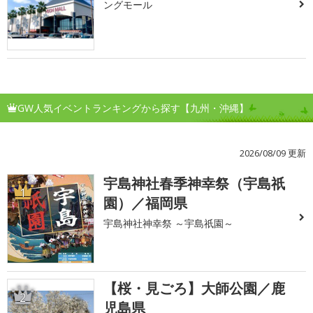
ングモール
GW人気イベントランキングから探す【九州・沖縄】
2026/08/09 更新
宇島神社春季神幸祭（宇島祇
1
園）／福岡県
宇島神社神幸祭 ～宇島祇園～
【桜・見ごろ】大師公園／鹿
2
児島県