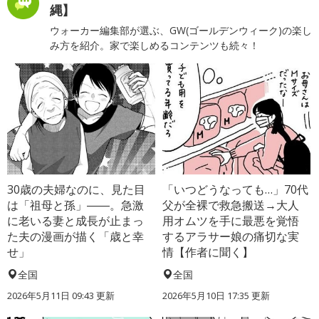
縄】
ウォーカー編集部が選ぶ、GW(ゴールデンウィーク)の楽し
み方を紹介。家で楽しめるコンテンツも続々！
30歳の夫婦なのに、見た目
「いつどうなっても…」70代
は「祖母と孫」――。急激
父が全裸で救急搬送→大人
に老いる妻と成長が止まっ
用オムツを手に最悪を覚悟
た夫の漫画が描く「歳と幸
するアラサー娘の痛切な実
せ」
情【作者に聞く】
全国
全国
2026年5月11日 09:43 更新
2026年5月10日 17:35 更新