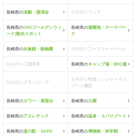
長崎県の
演劇・講演会
長崎県の
フェア
長崎県の
GW(ゴールデンウィ
長崎県の
遊園地・テーマパー
ーク)観光スポット
ク
長崎県の
水族館・動物園
長崎県の
フードテーマパーク
長崎県の
工場見学
長崎県の
キャンプ場・BBQ場
長崎県の
牧場・レジャー＆リ
長崎県の
グランピング
ゾート施設
長崎県の
タワー・展望台
長崎県の
公園
長崎県の
アスレチック
長崎県の
温泉・スパリゾート
長崎県の
道の駅・SA/PA
長崎県の
博物館・科学館