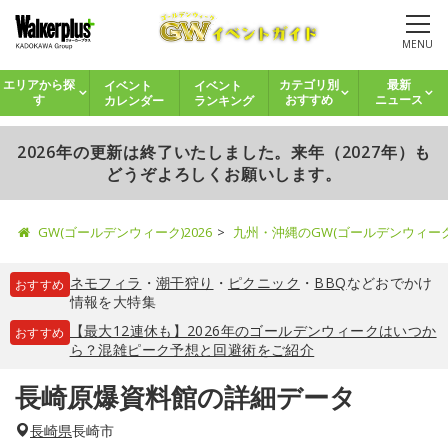
MENU
イベント
イベント
エリアから探
カテゴリ別
最新
カレンダー
ランキング
す
おすすめ
ニュース
2026年の更新は終了いたしました。来年（2027年）も
どうぞよろしくお願いします。
GW(ゴールデンウィーク)2026
九州・沖縄のGW(ゴールデンウィー
ネモフィラ
・
潮干狩り
・
ピクニック
・
BBQ
などおでかけ
おすすめ
情報を大特集
【最大12連休も】2026年のゴールデンウィークはいつか
おすすめ
ら？混雑ピーク予想と回避術をご紹介
長崎原爆資料館の詳細データ
長崎県
長崎市