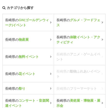
カテゴリから探す
長崎県の
GW(ゴールデンウィ
長崎県の
グルメ・フードフェ
ーク)イベント
ス
長崎県の
体験イベント・アク
長崎県の
物産展
ティビティ
長崎県の
アニメ・ゲームイベ
長崎県の
無料イベント
ント
長崎県の
動物ふれあいイベン
長崎県の
花イベント
ト
長崎県の
祭り
長崎県の
フリーマーケット
長崎県の
コンサート・音楽関
長崎県の
美術展・博物展・展
連イベント
示会