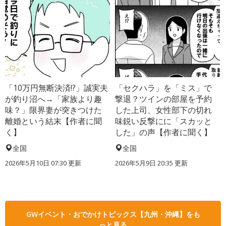
「10万円無断決済!?」誠実夫
「セクハラ」を「ミス」で
が釣り沼へ→「家族より趣
撃退？ツインの部屋を予約
味？」限界妻が突きつけた
した上司、女性部下の切れ
離婚という結末【作者に聞
味鋭い反撃にに「スカッと
く】
した」の声【作者に聞く】
全国
全国
2026年5月10日 07:30 更新
2026年5月9日 20:35 更新
GWイベント・おでかけトピックス【九州・沖縄】をも
っと見る