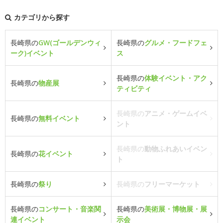
カテゴリから探す
長崎県の
GW(ゴールデンウィ
長崎県の
グルメ・フードフェ
ーク)イベント
ス
長崎県の
体験イベント・アク
長崎県の
物産展
ティビティ
長崎県の
アニメ・ゲームイベ
長崎県の
無料イベント
ント
長崎県の
動物ふれあいイベン
長崎県の
花イベント
ト
長崎県の
祭り
長崎県の
フリーマーケット
長崎県の
コンサート・音楽関
長崎県の
美術展・博物展・展
連イベント
示会