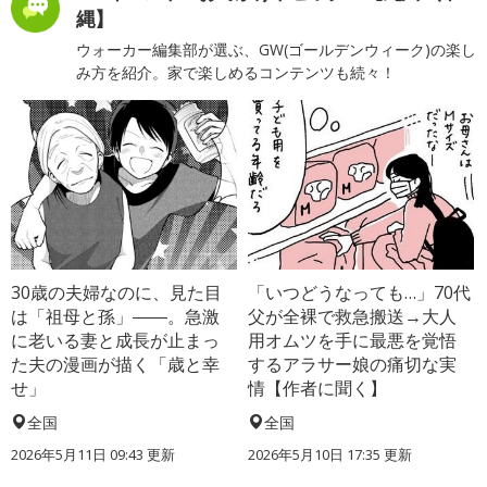
縄】
ウォーカー編集部が選ぶ、GW(ゴールデンウィーク)の楽し
み方を紹介。家で楽しめるコンテンツも続々！
30歳の夫婦なのに、見た目
「いつどうなっても…」70代
は「祖母と孫」――。急激
父が全裸で救急搬送→大人
に老いる妻と成長が止まっ
用オムツを手に最悪を覚悟
た夫の漫画が描く「歳と幸
するアラサー娘の痛切な実
せ」
情【作者に聞く】
全国
全国
2026年5月11日 09:43 更新
2026年5月10日 17:35 更新