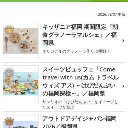
2026/08/07 更新
キッザニア福岡 期間限定「朝
1
食グラノーラマルシェ」／福
岡県
オリジナルのグラノーラ作りに挑戦！
スイーツビュッフェ「Come
2
travel with us(カム トラベル
ウィズ アス) ～はぴだんぶい
の福岡探検～」／福岡県
サンリオの「はぴだんぶい」をイメージし
たスイーツが並ぶ
アウトドアデイジャパン福岡
3
2026／福岡県