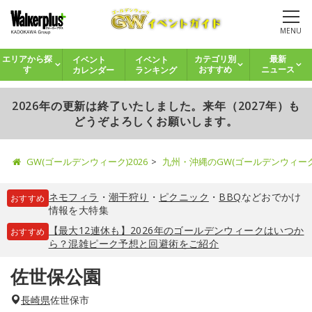
MENU
イベント
イベント
エリアから探
カテゴリ別
最新
カレンダー
ランキング
す
おすすめ
ニュース
2026年の更新は終了いたしました。来年（2027年）も
どうぞよろしくお願いします。
GW(ゴールデンウィーク)2026
九州・沖縄のGW(ゴールデンウィー
ネモフィラ
・
潮干狩り
・
ピクニック
・
BBQ
などおでかけ
おすすめ
情報を大特集
【最大12連休も】2026年のゴールデンウィークはいつか
おすすめ
ら？混雑ピーク予想と回避術をご紹介
佐世保公園
長崎県
佐世保市