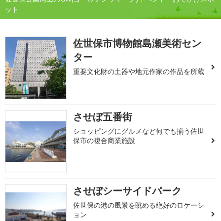
ット
佐世保市博物館島瀬美術セン
ター
重要文化財の土器や地元作家の作品を所蔵
させぼ五番街
ショッピングにグルメなど何でも揃う佐世
保市の複合商業施設
させぼシーサイドパーク
佐世保の港の風景を眺める絶好のロケーシ
ョン