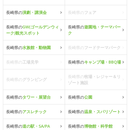
長崎県の
演劇・講演会
長崎県の
フェア
長崎県の
GW(ゴールデンウィ
長崎県の
遊園地・テーマパー
ーク)観光スポット
ク
長崎県の
水族館・動物園
長崎県の
フードテーマパーク
長崎県の
工場見学
長崎県の
キャンプ場・BBQ場
長崎県の
牧場・レジャー＆リ
長崎県の
グランピング
ゾート施設
長崎県の
タワー・展望台
長崎県の
公園
長崎県の
アスレチック
長崎県の
温泉・スパリゾート
長崎県の
道の駅・SA/PA
長崎県の
博物館・科学館