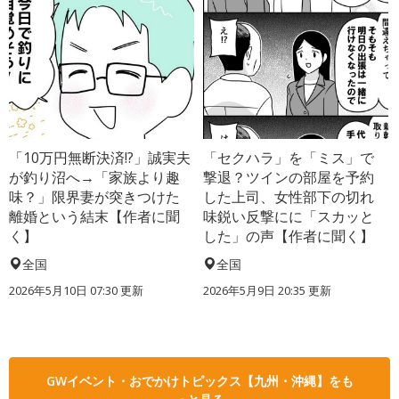
「10万円無断決済!?」誠実夫
「セクハラ」を「ミス」で
が釣り沼へ→「家族より趣
撃退？ツインの部屋を予約
味？」限界妻が突きつけた
した上司、女性部下の切れ
離婚という結末【作者に聞
味鋭い反撃にに「スカッと
く】
した」の声【作者に聞く】
全国
全国
2026年5月10日 07:30 更新
2026年5月9日 20:35 更新
GWイベント・おでかけトピックス【九州・沖縄】をも