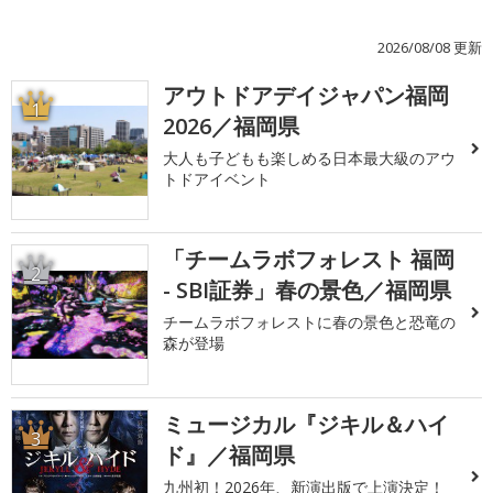
2026/08/08 更新
アウトドアデイジャパン福岡
1
2026／福岡県
大人も子どもも楽しめる日本最大級のアウ
トドアイベント
「チームラボフォレスト 福岡
2
- SBI証券」春の景色／福岡県
チームラボフォレストに春の景色と恐竜の
森が登場
ミュージカル『ジキル＆ハイ
3
ド』／福岡県
九州初！2026年、新演出版で上演決定！