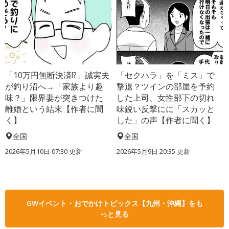
「10万円無断決済!?」誠実夫
「セクハラ」を「ミス」で
が釣り沼へ→「家族より趣
撃退？ツインの部屋を予約
味？」限界妻が突きつけた
した上司、女性部下の切れ
離婚という結末【作者に聞
味鋭い反撃にに「スカッと
く】
した」の声【作者に聞く】
全国
全国
2026年5月10日 07:30 更新
2026年5月9日 20:35 更新
GWイベント・おでかけトピックス【九州・沖縄】をも
っと見る