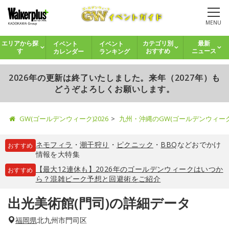
MENU
イベント
イベント
エリアから探
カテゴリ別
最新
カレンダー
ランキング
す
おすすめ
ニュース
2026年の更新は終了いたしました。来年（2027年）も
どうぞよろしくお願いします。
GW(ゴールデンウィーク)2026
九州・沖縄のGW(ゴールデンウィー
ネモフィラ
・
潮干狩り
・
ピクニック
・
BBQ
などおでかけ
おすすめ
情報を大特集
【最大12連休も】2026年のゴールデンウィークはいつか
おすすめ
ら？混雑ピーク予想と回避術をご紹介
出光美術館(門司)の詳細データ
福岡県
北九州市門司区