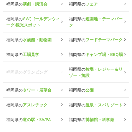
福岡県の
演劇・講演会
福岡県の
フェア
福岡県の
GW(ゴールデンウィ
福岡県の
遊園地・テーマパー
ーク)観光スポット
ク
福岡県の
水族館・動物園
福岡県の
フードテーマパーク
福岡県の
工場見学
福岡県の
キャンプ場・BBQ場
福岡県の
牧場・レジャー＆リ
福岡県の
グランピング
ゾート施設
福岡県の
タワー・展望台
福岡県の
公園
福岡県の
アスレチック
福岡県の
温泉・スパリゾート
福岡県の
道の駅・SA/PA
福岡県の
博物館・科学館