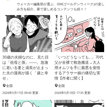
ウォーカー編集部が選ぶ、GW(ゴールデンウィーク)の楽し
み方を紹介。家で楽しめるコンテンツも続々！
30歳の夫婦なのに、見た目
「いつどうなっても…」70代
は「祖母と孫」――。急激
父が全裸で救急搬送→大人
に老いる妻と成長が止まっ
用オムツを手に最悪を覚悟
た夫の漫画が描く「歳と幸
するアラサー娘の痛切な実
せ」
情【作者に聞く】
全国
全国
2026年5月11日 09:43 更新
2026年5月10日 17:35 更新