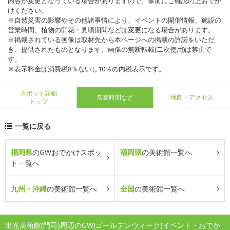
内容が変更となっている場合がありますので、事前にご確認の上おでか
けください。
※自然災害の影響やその他諸事情により、イベントの開催情報、施設の
営業時間、植物の開花・見頃期間などは変更になる場合があります。
※掲載されている画像は取材先から本ページへの掲載の許諾をいただ
き、提供されたものとなります。画像の無断転載(二次使用)は禁止で
す。
※表示料金は消費税8％ないし10％の内税表示です。
スポット詳細
営業時間など
地図・アクセス
トップ
一覧に戻る
福岡県
のGWおでかけスポッ
福岡県
の美術館一覧へ
ト一覧へ
九州・沖縄
の美術館一覧へ
全国
の美術館一覧へ
出光美術館(門司)周辺のGW(ゴールデンウィーク)イベント・おでか