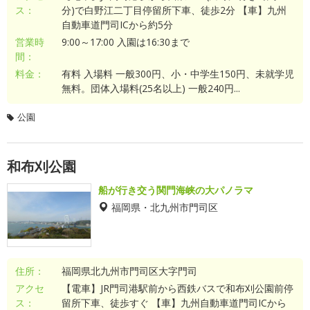
ス：
分)で白野江二丁目停留所下車、徒歩2分 【車】九州
自動車道門司ICから約5分
営業時
9:00～17:00 入園は16:30まで
間：
料金：
有料 入場料 一般300円、小・中学生150円、未就学児
無料。団体入場料(25名以上) 一般240円...
公園
和布刈公園
船が行き交う関門海峡の大パノラマ
福岡県・北九州市門司区
住所：
福岡県北九州市門司区大字門司
アクセ
【電車】JR門司港駅前から西鉄バスで和布刈公園前停
ス：
留所下車、徒歩すぐ 【車】九州自動車道門司ICから