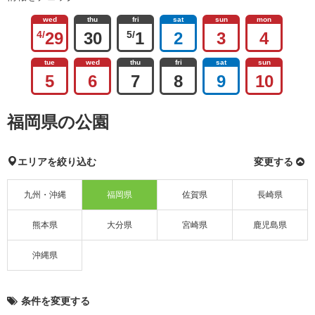
wed
thu
fri
sat
sun
mon
4/
29
30
5/
1
2
3
4
tue
wed
thu
fri
sat
sun
5
6
7
8
9
10
福岡県の公園
エリアを絞り込む
変更する
九州・沖縄
福岡県
佐賀県
長崎県
熊本県
大分県
宮崎県
鹿児島県
沖縄県
条件を変更する