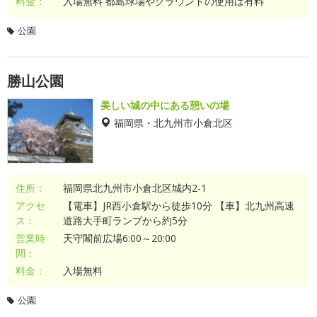
料金：
入場無料 都島球場やグラウンドの使用は有料
公園
勝山公園
美しい城の中にある憩いの場
福岡県・北九州市小倉北区
住所：
福岡県北九州市小倉北区城内2-1
アクセ
【電車】JR西小倉駅から徒歩10分 【車】北九州高速
ス：
道路大手町ランプから約5分
営業時
天守閣前広場6:00～20:00
間：
料金：
入場無料
公園