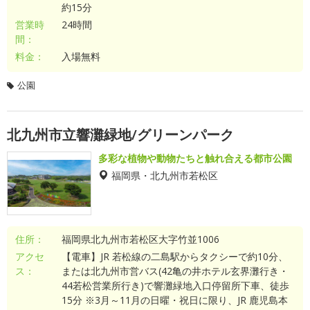
約15分
営業時
24時間
間：
料金：
入場無料
公園
北九州市立響灘緑地/グリーンパーク
多彩な植物や動物たちと触れ合える都市公園
福岡県・北九州市若松区
住所：
福岡県北九州市若松区大字竹並1006
アクセ
【電車】JR 若松線の二島駅からタクシーで約10分、
ス：
または北九州市営バス(42亀の井ホテル玄界灘行き・
44若松営業所行き)で響灘緑地入口停留所下車、徒歩
15分 ※3月～11月の日曜・祝日に限り、JR 鹿児島本