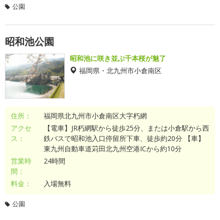
公園
昭和池公園
昭和池に咲き並ぶ千本桜が魅了
福岡県・北九州市小倉南区
住所：
福岡県北九州市小倉南区大字朽網
アクセ
【電車】JR朽網駅から徒歩25分、または小倉駅から西
ス：
鉄バスで昭和池入口停留所下車、徒歩約20分 【車】
東九州自動車道苅田北九州空港ICから約10分
営業時
24時間
間：
料金：
入場無料
公園