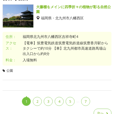
大藤棚をメインに四季折々の植物が彩る自然公
園
福岡県・北九州市八幡西区
住所：
福岡県北九州市八幡西区吉祥寺町4
アクセ
【電車】筑豊電気鉄道筑豊電気鉄道線筑豊香月駅から
ス：
タクシーで約10分 【車】北九州都市高速道路馬場山
出入口から約8分
料金：
入場無料
公園
…
1
2
3
4
5
7
次へ