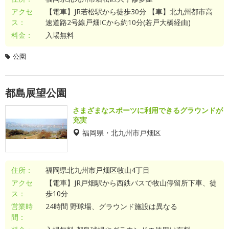
アクセ
【電車】JR若松駅から徒歩30分 【車】北九州都市高
ス：
速道路2号線戸畑ICから約10分(若戸大橋経由)
料金：
入場無料
公園
都島展望公園
さまざまなスポーツに利用できるグラウンドが
充実
福岡県・北九州市戸畑区
住所：
福岡県北九州市戸畑区牧山4丁目
アクセ
【電車】JR戸畑駅から西鉄バスで牧山停留所下車、徒
ス：
歩10分
営業時
24時間 野球場、グラウンド施設は異なる
間：