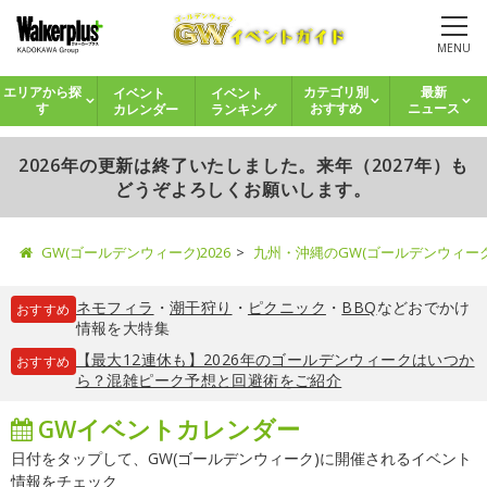
MENU
イベント
イベント
エリアから探
カテゴリ別
最新
カレンダー
ランキング
す
おすすめ
ニュース
2026年の更新は終了いたしました。来年（2027年）も
どうぞよろしくお願いします。
GW(ゴールデンウィーク)2026
九州・沖縄のGW(ゴールデンウィー
ネモフィラ
・
潮干狩り
・
ピクニック
・
BBQ
などおでかけ
おすすめ
情報を大特集
【最大12連休も】2026年のゴールデンウィークはいつか
おすすめ
ら？混雑ピーク予想と回避術をご紹介
GWイベントカレンダー
日付をタップして、GW(ゴールデンウィーク)に開催されるイベント
情報をチェック