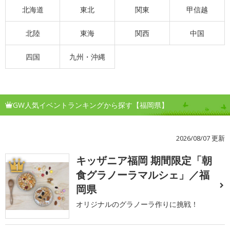
北海道
東北
関東
甲信越
北陸
東海
関西
中国
四国
九州・沖縄
GW人気イベントランキングから探す【福岡県】
2026/08/07 更新
キッザニア福岡 期間限定「朝
1
食グラノーラマルシェ」／福
岡県
オリジナルのグラノーラ作りに挑戦！