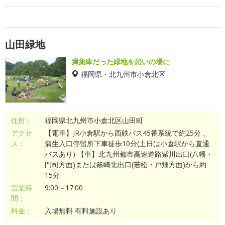
山田緑地
弾薬庫だった緑地を憩いの場に
福岡県・北九州市小倉北区
住所：
福岡県北九州市小倉北区山田町
アクセ
【電車】JR小倉駅から西鉄バス45番系統で約25分 、
ス：
蒲生入口停留所下車徒歩10分(土日は小倉駅から直通
バスあり) 【車】北九州都市高速道路紫川出口(八幡・
門司方面)または篠崎北出口(若松・戸畑方面)から約
15分
営業時
9:00～17:00
間：
料金：
入場無料 有料施設あり