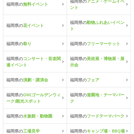
福岡県の
アニメ・ゲームイベ
福岡県の
無料イベント
ント
福岡県の
動物ふれあいイベン
福岡県の
花イベント
ト
福岡県の
祭り
福岡県の
フリーマーケット
福岡県の
コンサート・音楽関
福岡県の
美術展・博物展・展
連イベント
示会
福岡県の
演劇・講演会
福岡県の
フェア
福岡県の
GW(ゴールデンウィ
福岡県の
遊園地・テーマパー
ーク)観光スポット
ク
福岡県の
水族館・動物園
福岡県の
フードテーマパーク
福岡県の
工場見学
福岡県の
キャンプ場・BBQ場