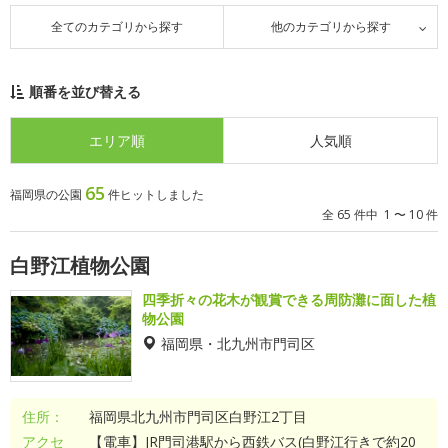
全てのカテゴリから探す
他のカテゴリから探す
順番を並び替える
エリア順
人気順
65
福岡県の公園
件ヒットしました
全 65 件中 1 〜 10 件
白野江植物公園
四季折々の花木が観賞できる周防灘に面した植
物公園
福岡県・北九州市門司区
住所：
福岡県北九州市門司区白野江2丁目
アクセ
【電車】JR門司港駅から西鉄バス(白野江行きで約20