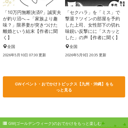
「10万円無断決済!?」誠実夫
「セクハラ」を「ミス」で
が釣り沼へ→「家族より趣
撃退？ツインの部屋を予約
味？」限界妻が突きつけた
した上司、女性部下の切れ
離婚という結末【作者に聞
味鋭い反撃にに「スカッと
く】
した」の声【作者に聞く】
全国
全国
2026年5月10日 07:30 更新
2026年5月9日 20:35 更新
GWイベント・おでかけトピックス【九州・沖縄】をも
っと見る
GW(ゴールデンウィーク)のおでかけをもっと楽しむ