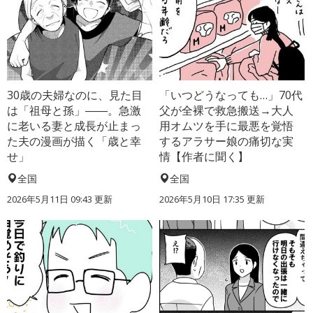
30歳の夫婦なのに、見た目
「いつどうなっても…」70代
は「祖母と孫」――。急激
父が全裸で救急搬送→大人
に老いる妻と成長が止まっ
用オムツを手に最悪を覚悟
た夫の漫画が描く「歳と幸
するアラサー娘の痛切な実
せ」
情【作者に聞く】
全国
全国
2026年5月11日 09:43 更新
2026年5月10日 17:35 更新