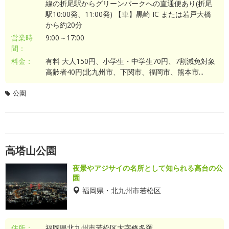
線の折尾駅からグリーンパークへの直通便あり(折尾
駅10:00発、11:00発) 【車】黒崎 IC または若戸大橋
から約20分
営業時
9:00～17:00
間：
料金：
有料 大人150円、小学生・中学生70円、7割減免対象
高齢者40円(北九州市、下関市、福岡市、熊本市...
公園
高塔山公園
夜景やアジサイの名所として知られる高台の公
園
福岡県・北九州市若松区
住所：
福岡県北九州市若松区大字修多羅