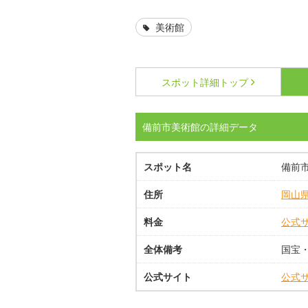
美術館
スポット詳細
トップ
備前市美術館の詳細データ
スポット名
備前
住所
岡山
料金
公式
全体備考
国宝
公式サイト
公式