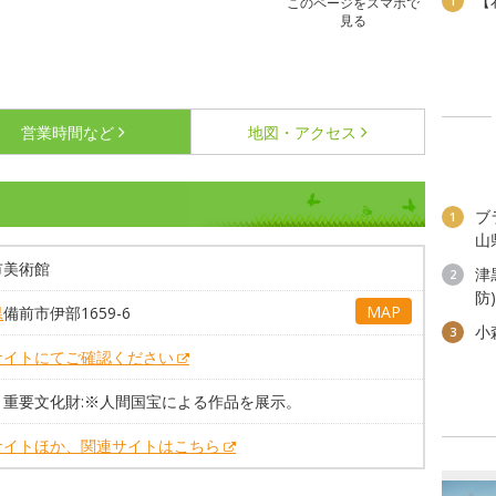
【
1
このページをスマホで
見る
営業時間など
地図・アクセス
ブ
1
山
市美術館
津
2
防
MAP
県
備前市伊部1659-6
小
3
サイトにてご確認ください
・重要文化財:※人間国宝による作品を展示。
サイトほか、関連サイトはこちら