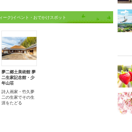
ィーク)イベント・おでかけスポット
夢二郷土美術館 夢
二生家記念館・少
年山荘
詩人画家・竹久夢
二の生家でその生
涯をたどる