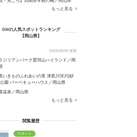
花・見ごろ】旧閑谷学校の梅／岡山県
もっと見る
GWの人気スポットランキング
【岡山県】
2026/08/06 更新
ラジリアンパーク鷲羽山ハイランド／岡
県
黒いきものふれあいの里 津黒川河川(砂
)公園 バーベキューハウス／岡山県
森温泉／岡山県
もっと見る
閲覧履歴