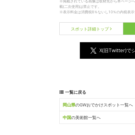
※掲載されている画像は取材先から本ページ
載(二次使用)は禁止です。
※表示料金は消費税8％ないし10％の内税表示
スポット詳細
トップ
X(旧Twitter)
一覧に戻る
岡山県
のGWおでかけスポット一覧へ
中国
の美術館一覧へ