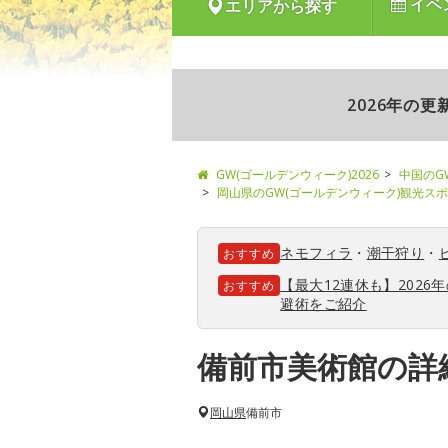
イベ
エリアから探す
2026年の
GW(ゴールデンウィーク)2026
中国のG
岡山県のGW(ゴールデンウィーク)観光ス
ネモフィラ
・
潮干狩り
・
おすすめ
【最大12連休も】202
おすすめ
避術をご紹介
備前市美術館の詳
岡山県
備前市