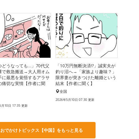
つどうなっても…」70代父
「10万円無断決済!?」誠実夫が
裸で救急搬送→大人用オム
釣り沼へ→「家族より趣味？」
手に最悪を覚悟するアラサ
限界妻が突きつけた離婚という
の痛切な実情【作者に聞
結末【作者に聞く】
全国
国
2026年5月10日 07:30 更新
5月10日 17:35 更新
・おでかけトピックス【中国】をもっと見る