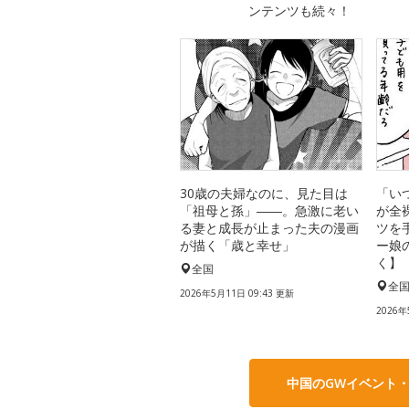
ンテンツも続々！
30歳の夫婦なのに、見た目は
「い
「祖母と孫」――。急激に老い
が全
る妻と成長が止まった夫の漫画
ツを
が描く「歳と幸せ」
ー娘
く】
全国
全
2026年5月11日 09:43 更新
2026年
中国のGWイベント