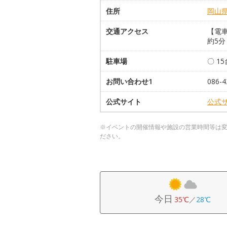
住所
岡山
交通アクセス
【電車
約5分
駐車場
〇 1
お問い合わせ1
086-4
公式サイト
公式
※イベントの開催情報や施設の営業時間等は
ださい。
今日
35℃
／
28℃