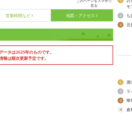
お
1
このページをスマホで
見る
モ
営業時間など
地図・アクセス
ち
2
北
3
データは2025年のものです。
情報は順次更新予定です。
酒
1
ラ
2
華
3
倉
4