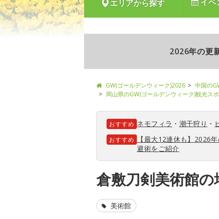
イベ
エリアから探す
2026年の
GW(ゴールデンウィーク)2026
中国のG
岡山県のGW(ゴールデンウィーク)観光ス
ネモフィラ
・
潮干狩り
・
おすすめ
【最大12連休も】202
おすすめ
避術をご紹介
倉敷刀剣美術館の
美術館