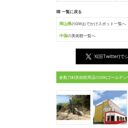
一覧に戻る
岡山県
のGWおでかけスポット一覧へ
中国
の美術館一覧へ
X(旧Twitter)
倉敷刀剣美術館周辺のGW(ゴールデン