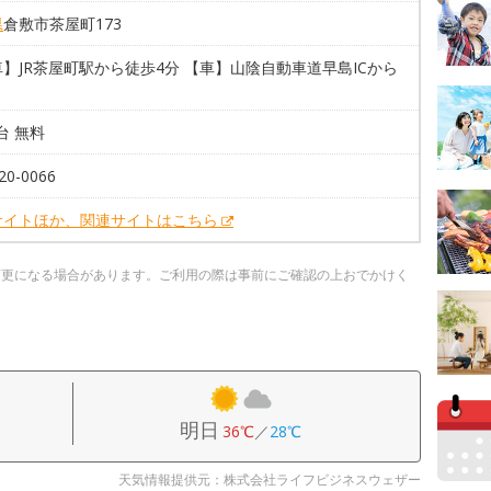
県
倉敷市茶屋町173
】JR茶屋町駅から徒歩4分 【車】山陰自動車道早島ICから
5台 無料
20-0066
サイトほか、関連サイトはこちら
変更になる場合があります。ご利用の際は事前にご確認の上おでかけく
明日
36℃
／
28℃
天気情報提供元：株式会社ライフビジネスウェザー