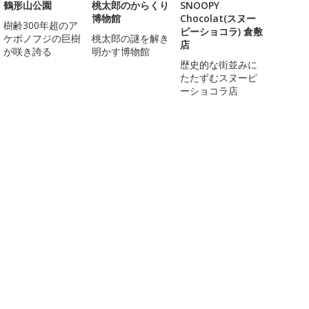
鶴形山公園
桃太郎のからくり
SNOOPY
博物館
Chocolat(スヌー
樹齢300年超のア
ピーショコラ) 倉敷
ケボノフジの巨樹
桃太郎の謎を解き
店
が咲き誇る
明かす博物館
歴史的な街並みに
たたずむスヌーピ
ーショコラ店