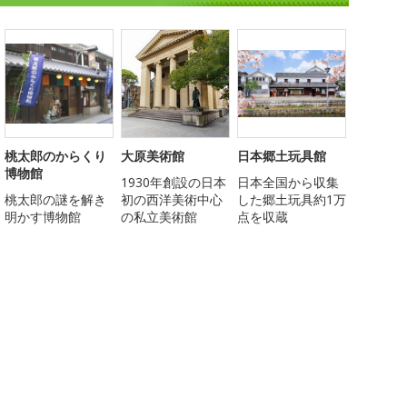
桃太郎のからくり
大原美術館
日本郷土玩具館
博物館
1930年創設の日本
日本全国から収集
桃太郎の謎を解き
初の西洋美術中心
した郷土玩具約1万
明かす博物館
の私立美術館
点を収蔵