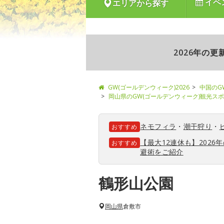
イベ
エリアから探す
2026年の
GW(ゴールデンウィーク)2026
中国のG
岡山県のGW(ゴールデンウィーク)観光ス
ネモフィラ
・
潮干狩り
・
おすすめ
【最大12連休も】202
おすすめ
避術をご紹介
鶴形山公園
岡山県
倉敷市