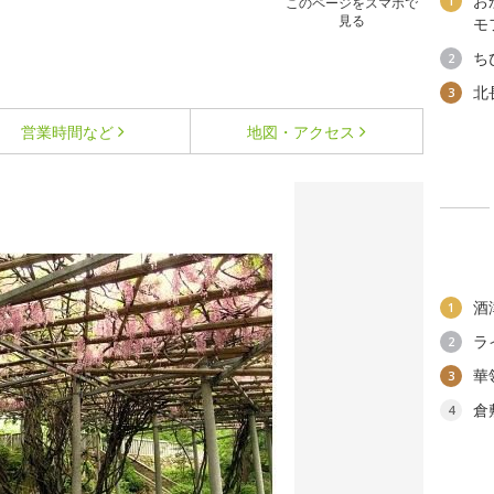
お
1
このページをスマホで
見る
モ
ち
2
北
3
営業時間など
地図・アクセス
酒
1
ラ
2
華
3
倉
4