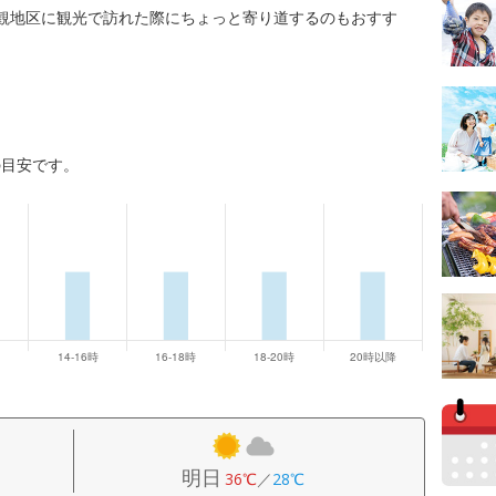
観地区に観光で訪れた際にちょっと寄り道するのもおすす
の目安です。
明日
36℃
／
28℃