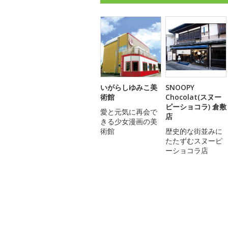
いがらしゆみこ美
SNOOPY
術館
Chocolat(スヌー
ピーショコラ) 倉敷
愛と元気に再会で
店
きる少女漫画の美
術館
歴史的な街並みに
たたずむスヌーピ
ーショコラ店