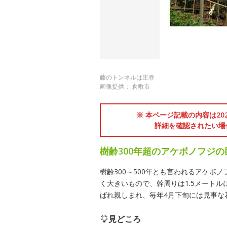
藤のトンネルは圧巻
画像提供： 倉敷市
※ 本ページ記載の内容は2
詳細を確認されたい場
樹齢300年超のアケボノフジ
樹齢300～500年とも言われるアケ
く大きいもので、幹周りは1.5メート
ばれ親しまれ、毎年4月下旬には見事な
見どころ