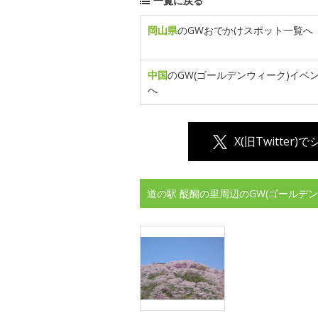
一覧に戻る
岡山県
のGWおでかけスポット一覧へ
中国
のGW(ゴールデンウィーク)イベ
へ
X(旧Twitter)
道の駅 醍醐の里周辺のGW(ゴールデ