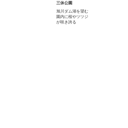
三休公園
旭川ダム湖を望む
園内に桜やツツジ
が咲き誇る