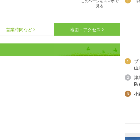
【
1
このページをスマホで
見る
営業時間など
地図・アクセス
ブ
1
山
津
2
防
小
3