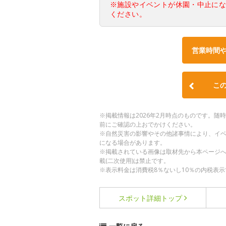
※施設やイベントが休園・中止に
ください。
営業時間
こ
※掲載情報は2026年2月時点のものです。
前にご確認の上おでかけください。
※自然災害の影響やその他諸事情により、イ
になる場合があります。
※掲載されている画像は取材先から本ページ
載(二次使用)は禁止です。
※表示料金は消費税8％ないし10％の内税表示
スポット詳細
トップ