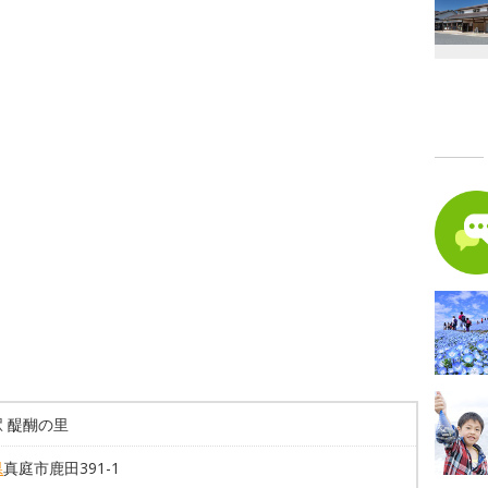
 醍醐の里
県
真庭市鹿田391-1