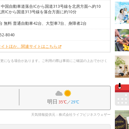
中国自動車道落合ICから国道313号線を北房方面へ約10
房ICから国道313号線を落合方面に約10分
1台 無料 普通自動車42台、大型車7台、身障者2台
52-8040
サイトほか、関連サイトはこちら
変更になる場合があります。ご利用の際は事前にご確認の上おでかけく
明日
35℃
／
29℃
天気情報提供元：株式会社ライフビジネスウェザー