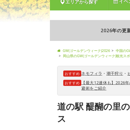
イベ
エリアから探す
2026年の
GW(ゴールデンウィーク)2026
中国のG
岡山県のGW(ゴールデンウィーク)観光ス
ネモフィラ
・
潮干狩り
・
おすすめ
【最大12連休も】202
おすすめ
避術をご紹介
道の駅 醍醐の里
ス