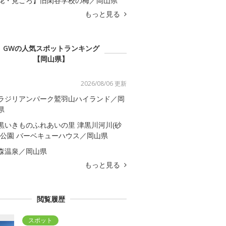
花・見ごろ】旧閑谷学校の梅／岡山県
もっと見る
GWの人気スポットランキング
【岡山県】
2026/08/06 更新
ラジリアンパーク鷲羽山ハイランド／岡
県
黒いきものふれあいの里 津黒川河川(砂
)公園 バーベキューハウス／岡山県
森温泉／岡山県
もっと見る
閲覧履歴