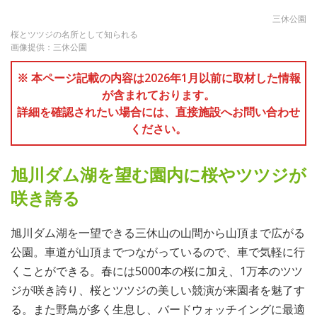
三休公園
桜とツツジの名所として知られる
画像提供：三休公園
※ 本ページ記載の内容は2026年1月以前に取材した情報
が含まれております。
詳細を確認されたい場合には、直接施設へお問い合わせ
ください。
旭川ダム湖を望む園内に桜やツツジが
咲き誇る
旭川ダム湖を一望できる三休山の山間から山頂まで広がる
公園。車道が山頂までつながっているので、車で気軽に行
くことができる。春には5000本の桜に加え、1万本のツツ
ジが咲き誇り、桜とツツジの美しい競演が来園者を魅了す
る。また野鳥が多く生息し、バードウォッチイングに最適