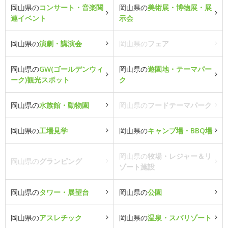
岡山県の
コンサート・音楽関
岡山県の
美術展・博物展・展
連イベント
示会
岡山県の
演劇・講演会
岡山県の
フェア
岡山県の
GW(ゴールデンウィ
岡山県の
遊園地・テーマパー
ーク)観光スポット
ク
岡山県の
水族館・動物園
岡山県の
フードテーマパーク
岡山県の
工場見学
岡山県の
キャンプ場・BBQ場
岡山県の
牧場・レジャー＆リ
岡山県の
グランピング
ゾート施設
岡山県の
タワー・展望台
岡山県の
公園
岡山県の
アスレチック
岡山県の
温泉・スパリゾート