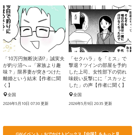
「10万円無断決済!?」誠実夫
「セクハラ」を「ミス」で
が釣り沼へ→「家族より趣
撃退？ツインの部屋を予約
味？」限界妻が突きつけた
した上司、女性部下の切れ
離婚という結末【作者に聞
味鋭い反撃にに「スカッと
く】
した」の声【作者に聞く】
全国
全国
2026年5月10日 07:30 更新
2026年5月9日 20:35 更新
GWイベント・おでかけトピックス【中国】をもっと見