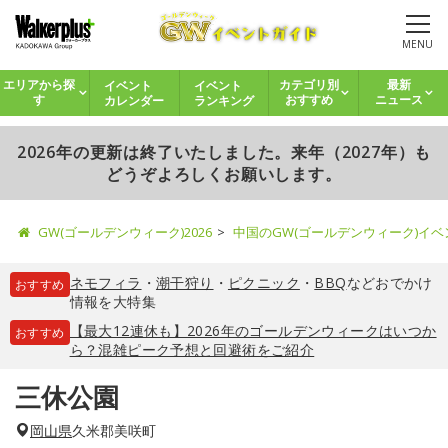
MENU
イベント
イベント
エリアから探
カテゴリ別
最新
カレンダー
ランキング
す
おすすめ
ニュース
2026年の更新は終了いたしました。来年（2027年）も
どうぞよろしくお願いします。
GW(ゴールデンウィーク)2026
中国のGW(ゴールデンウィーク)イ
ネモフィラ
・
潮干狩り
・
ピクニック
・
BBQ
などおでかけ
おすすめ
情報を大特集
【最大12連休も】2026年のゴールデンウィークはいつか
おすすめ
ら？混雑ピーク予想と回避術をご紹介
三休公園
岡山県
久米郡美咲町